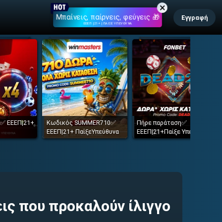
Μπαίνεις, παίρνεις, φεύγεις 🎁
Εγγραφή
ΕΕΕΠ | 21+ | ΠΑΙΞΕ ΥΠΕΥΘΥΝΑ
*✅ ΕΕΕΠ|21+
Κωδικός SUMMER710✅
Πήρε παράταση✅
ΕΕΕΠ|21+ ΠαίξεΥπεύθυνα
ΕΕΕΠ|21+Παίξε Υπεύθυνα
ις που προκαλούν ίλιγγο