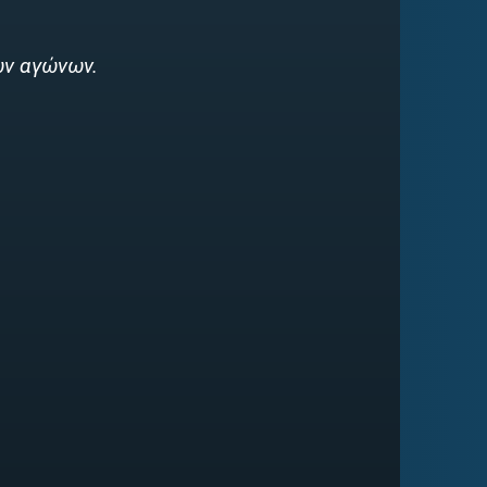
ών αγώνων.