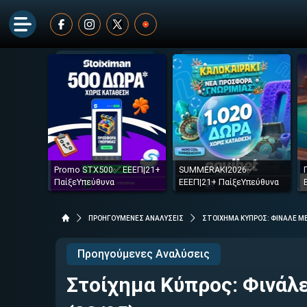
Promo STX500✅ ΕΕΕΠ|21+
SUMMERAKI2026✅
ΠαίξεΥπεύθυνα
ΕΕΕΠ|21+ ΠαίξεΥπεύθυνα
ΠΡΟΗΓΟΥΜΕΝΕΣ ΑΝΑΛΥΣΕΙΣ
ΣΤΟΙΧΗΜΑ ΚΥΠΡΟΣ: ΦΙΝΑΛΕ ΜΕ 
Προηγούμενες Αναλύσεις
Στοίχημα Κύπρος: Φινάλε