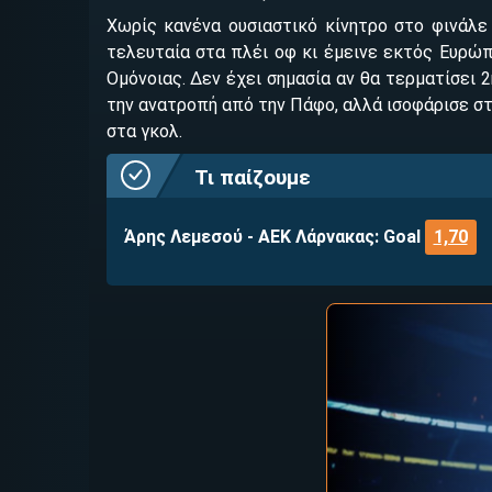
Χωρίς κανένα ουσιαστικό κίνητρο στο φινάλε
τελευταία στα πλέι οφ κι έμεινε εκτός Ευρώπ
Ομόνοιας. Δεν έχει σημασία αν θα τερματίσει 
την ανατροπή από την Πάφο, αλλά ισοφάρισε στ
στα γκολ.
Τι παίζο
υμε
Άρης Λεμεσού - ΑΕΚ Λάρνακας: Goal
1,70