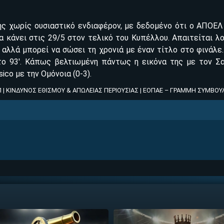
ής χωρίς ουσιαστικό ενδιαφέρον, με δεδομένο ότι ο ΑΠΟΕ
θα κάνει στις 29/5 στον τελικό του Κυπέλλου. Απαιτείται λ
, αλλά μπορεί να σώσει τη χρονιά με έναν τίτλο στο φινάλ
στο 93'. Κάπως βελτιωμένη πάντως η εικόνα της με τον Σ
ico με την Ομόνοια (0-3).
 | ΚΙΝΔΥΝΟΣ ΕΘΙΣΜΟΥ & ΑΠΩΛΕΙΑΣ ΠΕΡΙΟΥΣΙΑΣ | ΕΟΠΑΕ – ΓΡΑΜΜΗ ΣΥΜΒΟΥΛ