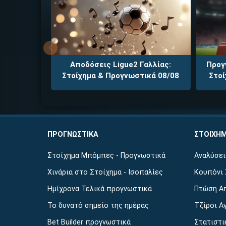
Αποδόσεις Ligue2 Γαλλίας:
Προγ
Στοίχημα & Προγνωστικά 08/08
Στοί
ΠΡΟΓΝΩΣΤΙΚΑ
ΣΤΟΙΧΗ
Στοίχημα Μπόμπες - Προγνωστικά
Αναλύσε
Χινάρια στο Στοίχημα - Ισοπαλίες
Κουπόνι 
Ημίχρονα Τελικά προγνωστικά
Πτώση Α
Το δυνατό σημείο της ημέρας
Τζίροι Α
Bet Builder προγνωστικά
Στατιστι