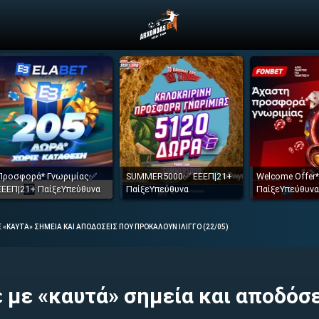
Προσφορά* Γνωριμίας✅
SUMMER5000✅ ΕΕΕΠ|21+
Welcome Offer
ΕΕΕΠ|21+ ΠαίξεΥπεύθυνα
ΠαίξεΥπεύθυνα
ΠαίξεΥπεύθυνα
«ΚΑΥΤΑ» ΣΗΜΕΙΑ ΚΑΙ ΑΠΟΔΟΣΕΙΣ ΠΟΥ ΠΡΟΚΑΛΟΥΝ ΙΛΙΓΓΟ (22/05)
 με «καυτά» σημεία και αποδόσε