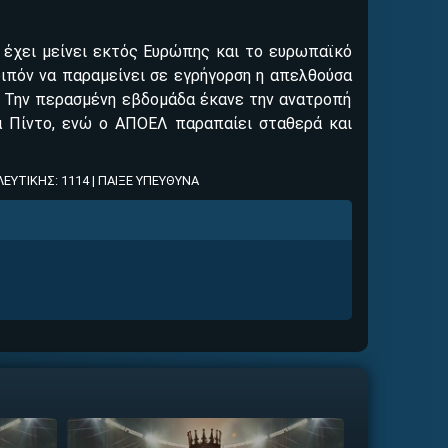
Λ έχει μείνει εκτός Ευρώπης και το ευρωπαϊκό
οιπόν να παραμείνει σε εγρήγορση η απελθούσα
ε. Την περασμένη εβδομάδα έκανε την ανατροπή
α Πίντο, ενώ ο ΑΠΟΕΛ παραπαίει σταθερά και
ΕΥΤΙΚΗΣ: 1114 | ΠΑΙΞΕ ΥΠΕΥΘΥΝΑ