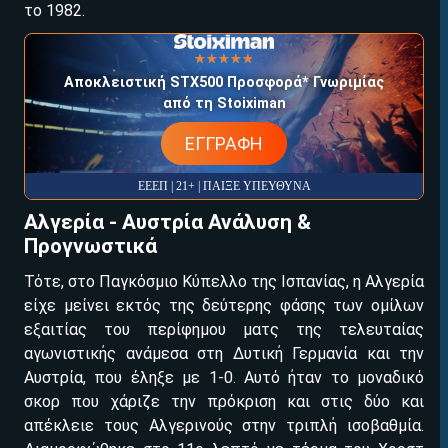
το 1982.
☆☆☆☆☆
★★★★★
Αποκλειστική STX500 Προσφορά* Γνωριμίας
ΕΓΚΡΙΣΗ ΑΠΟ ΑΡΧΟΝΤΑ ΕΓΚΡΙΣΗ ΑΠΟ ΑΡΧΟΝΤΑ
από τη Stoiximan
EΓΓΡΑΦΗ
ΕΕΕΠ | 21+ | ΠΑΙΞΕ ΥΠΕΥΘΥΝΑ
Αλγερία - Αυστρία Ανάλυση &
Προγνωστικά
Τότε, στο Παγκόσμιο Κύπελλο της Ισπανίας, η Αλγερία
είχε μείνει εκτός της δεύτερης φάσης των ομίλων
εξαιτίας του περίφημου ματς της τελευταίας
αγωνιστικής ανάμεσα στη Δυτική Γερμανία και την
Αυστρία, που έληξε με 1-0. Αυτό ήταν το μοναδικό
σκορ που χάριζε την πρόκριση και στις δύο και
απέκλειε τους Αλγερινούς στην τριπλή ισοβαθμία.