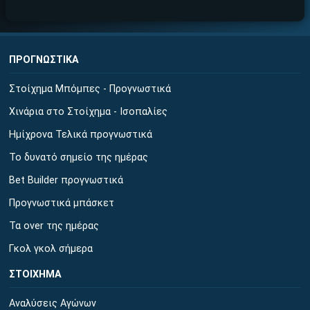
ΠΡΟΓΝΩΣΤΙΚΑ
Στοίχημα Μπόμπες - Προγνωστικά
Χινάρια στο Στοίχημα - Ισοπαλίες
Ημίχρονα Τελικά προγνωστικά
Το δυνατό σημείο της ημέρας
Bet Builder προγνωστικά
Προγνωστικά μπάσκετ
Τα over της ημέρας
Γκολ γκολ σήμερα
ΣΤΟΙΧΗΜΑ
Αναλύσεις Αγώνων