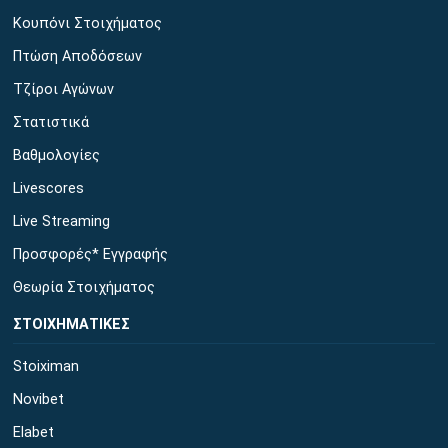
Κουπόνι Στοιχήματος
Πτώση Αποδόσεων
Τζίροι Αγώνων
Στατιστικά
Βαθμολογίες
Livescores
Live Streaming
Προσφορές* Εγγραφής
Θεωρία Στοιχήματος
ΣΤΟΙΧΗΜΑΤΙΚΕΣ
Stoiximan
Novibet
Elabet