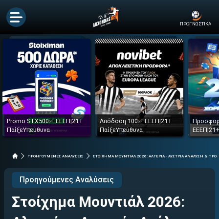
ΠΡΟΓΝΩΣΤΙΚΑ
Promo STX500✅ ΕΕΕΠ|21+
Απόδοση 100✅ ΕΕΕΠ|21+
Προσφορ
ΠαίξεΥπεύθυνα
ΠαίξεΥπεύθυνα
ΕΕΕΠ|21+
ΠΡΟΗΓΟΥΜΕΝΕΣ ΑΝΑΛΥΣΕΙΣ
ΣΤΟΙΧΗΜΑ ΜΟΥΝΤΙΑΛ 2026: ΑΛΓΕΡΙΑ - ΑΥΣΤΡΙΑ ΑΝΑΛΥΣΗ & ΠΡΟΓΝ
Προηγούμενες Αναλύσεις
Στοίχημα Μουντιάλ 2026: