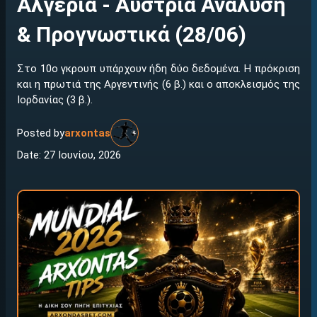
Αλγερία - Αυστρία Ανάλυση
& Προγνωστικά (28/06)
Στο 10ο γκρουπ υπάρχουν ήδη δύο δεδομένα. Η πρόκριση
και η πρωτιά της Αργεντινής (6 β.) και ο αποκλεισμός της
Ιορδανίας (3 β.).
Posted by
arxontas
Date: 27 Ιουνίου, 2026