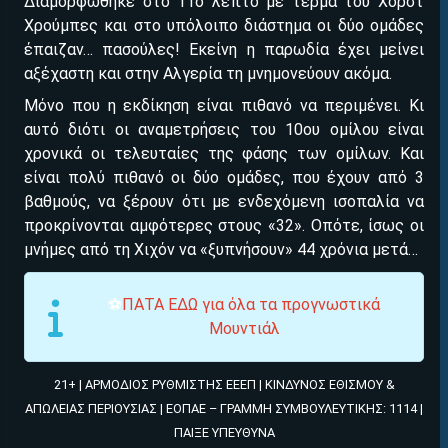
Διαμορφώθηκε στο 11ο λεπτό με τέρμα του Χορστ
ΕΓΚΡΙΣΗ ΑΠΟ ΑΡΧΟΝΤΑ ΕΓΚΡΙΣΗ ΑΠΟ ΑΡΧΟΝΤΑ
Χρούμπες και στο υπόλοιπο διάστημα οι δύο ομάδες
έπαιζαν… πασούλες! Εκείνη η παρωδία έχει μείνει
αξέχαστη και στην Αλγερία τη μνημονεύουν ακόμα.
Μόνο που η εκδίκηση είναι πιθανό να περιμένει. Κι
αυτό διότι οι αναμετρήσεις του 10ου ομίλου είναι
χρονικά οι τελευταίες της φάσης των ομίλων. Και
είναι πολύ πιθανό οι δύο ομάδες, που έχουν από 3
βαθμούς, να ξέρουν ότι με ενδεχόμενη ισοπαλία να
προκρίνονται αμφότερες στους «32». Οπότε, ίσως οι
μνήμες από τη Χιχόν να «ξυπνήσουν» 44 χρόνια μετά…
⚽
ΠΑΤΑ ΕΔΩ για όλα τα προγνωστικά
Μουντιάλ
21+ | ΑΡΜΟΔΙΟΣ ΡΥΘΜΙΣΤΗΣ ΕΕΕΠ | ΚΙΝΔΥΝΟΣ ΕΘΙΣΜΟΥ &
ΑΠΩΛΕΙΑΣ ΠΕΡΙΟΥΣΙΑΣ | ΕΟΠΑΕ – ΓΡΑΜΜΗ ΣΥΜΒΟΥΛΕΥΤΙΚΗΣ: 1114 |
Βρέθηκε στοιχηματική με:
ΠΑΙΞΕ ΥΠΕΥΘΥΝΑ