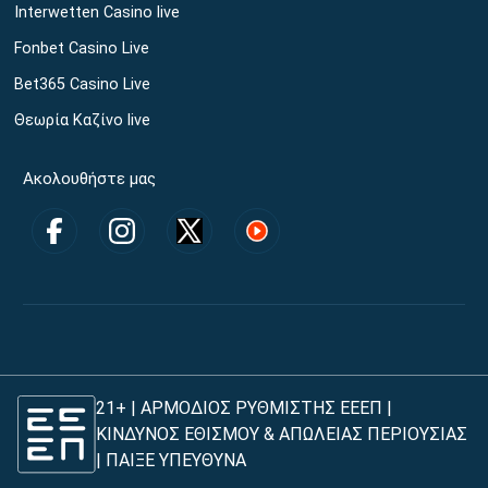
Interwetten Casino live
Fonbet Casino Live
Bet365 Casino Live
Θεωρία Καζίνο live
Ακολουθήστε μας
21+ | ΑΡΜΟΔΙΟΣ ΡΥΘΜΙΣΤΗΣ ΕΕΕΠ |
ΚΙΝΔΥΝΟΣ ΕΘΙΣΜΟΥ & ΑΠΩΛΕΙΑΣ ΠΕΡΙΟΥΣΙΑΣ
|
ΠΑΙΞΕ ΥΠΕΥΘΥΝΑ