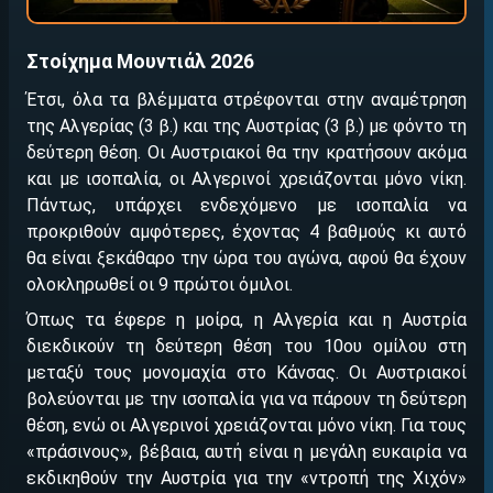
Στοίχημα Μουντιάλ 2026
Έτσι, όλα τα βλέμματα στρέφονται στην αναμέτρηση
της Αλγερίας (3 β.) και της Αυστρίας (3 β.) με φόντο τη
δεύτερη θέση. Οι Αυστριακοί θα την κρατήσουν ακόμα
και με ισοπαλία, οι Αλγερινοί χρειάζονται μόνο νίκη.
Πάντως, υπάρχει ενδεχόμενο με ισοπαλία να
προκριθούν αμφότερες, έχοντας 4 βαθμούς κι αυτό
θα είναι ξεκάθαρο την ώρα του αγώνα, αφού θα έχουν
ολοκληρωθεί οι 9 πρώτοι όμιλοι.
Όπως τα έφερε η μοίρα, η Αλγερία και η Αυστρία
διεκδικούν τη δεύτερη θέση του 10ου ομίλου στη
μεταξύ τους μονομαχία στο Κάνσας. Οι Αυστριακοί
βολεύονται με την ισοπαλία για να πάρουν τη δεύτερη
θέση, ενώ οι Αλγερινοί χρειάζονται μόνο νίκη. Για τους
«πράσινους», βέβαια, αυτή είναι η μεγάλη ευκαιρία να
εκδικηθούν την Αυστρία για την «ντροπή της Χιχόν»