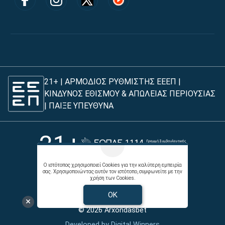
21+ | ΑΡΜΟΔΙΟΣ ΡΥΘΜΙΣΤΗΣ ΕΕΕΠ |
ΚΙΝΔΥΝΟΣ ΕΘΙΣΜΟΥ & ΑΠΩΛΕΙΑΣ ΠΕΡΙΟΥΣΙΑΣ
|
ΠΑΙΞΕ ΥΠΕΥΘΥΝΑ
21+
Ο ιστότοπος χρησιμοποιεί Cookies για την καλύτερη εμπειρία
σας. Χρησιμοποιώντας αυτόν τον ιστότοπο, συμφωνείτε με την
χρήση των Cookies.
Όροι χρήσης |
Πολιτική απορρήτου |
Επικοινωνήστε με τον Άρχοντα
OK
© 2026 Arxondasbet
Developed by
Digital Winners