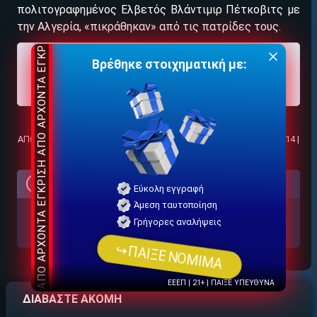
πολιτογραφημένος Ελβετός Βλάντιμιρ Πέτκοβιτς με
την Αλγερία, «πικράθηκαν» από τις πατρίδες τους.
Βρέθηκε στοιχηματική με:
⚽
ΠΑΤΑ ΕΔΩ για όλα τα προγνωστικά
Μουντιάλ
ΕΓΚΡΙΣΗ ΑΠΟ ΑΡΧΟΝΤΑ ΕΓΚΡΙΣΗ ΑΠΟ ΑΡΧΟΝΤΑ
21+ | ΑΡΜΟΔΙΟΣ ΡΥΘΜΙΣΤΗΣ ΕΕΕΠ | ΚΙΝΔΥΝΟΣ ΕΘΙΣΜΟΥ &
ΑΠΩΛΕΙΑΣ ΠΕΡΙΟΥΣΙΑΣ | ΕΟΠΑΕ – ΓΡΑΜΜΗ ΣΥΜΒΟΥΛΕΥΤΙΚΗΣ: 1114 |
ΠΑΙΞΕ ΥΠΕΥΘΥΝΑ
Τι παίζο
υμε
Εύκολη εγγραφή
Άμεση ταυτοποίηση
Γρήγορες αναλήψεις
Πορτογαλία - Ισπανία: 2 & Under 4,5
2,27
↪ΠΑΙΞΕ ΝΟΜΙΜΑ
ΕΕΕΠ | 21+ | ΠΑΙΞΕ ΥΠΕΥΘΥΝΑ
ΔΙΑΒΑΣΤΕ ΑΚΟΜΗ