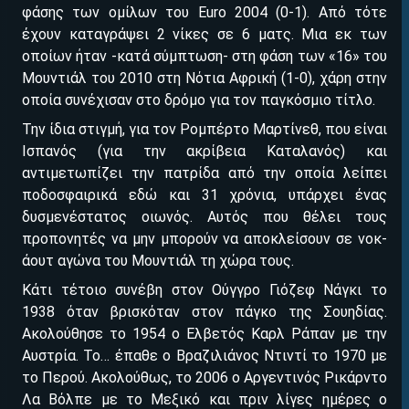
ΕΓΚΡΙΣΗ ΑΠΟ ΑΡΧΟΝΤΑ ΕΓΚΡΙΣΗ ΑΠΟ ΑΡΧΟΝΤΑ
φάσης των ομίλων του Euro 2004 (0-1). Από τότε
έχουν καταγράψει 2 νίκες σε 6 ματς. Μια εκ των
οποίων ήταν -κατά σύμπτωση- στη φάση των «16» του
Μουντιάλ του 2010 στη Νότια Αφρική (1-0), χάρη στην
οποία συνέχισαν στο δρόμο για τον παγκόσμιο τίτλο.
Την ίδια στιγμή, για τον Ρομπέρτο Μαρτίνεθ, που είναι
Ισπανός (για την ακρίβεια Καταλανός) και
αντιμετωπίζει την πατρίδα από την οποία λείπει
ποδοσφαιρικά εδώ και 31 χρόνια, υπάρχει ένας
ΕΓΚΡΙΣΗ ΑΠΟ ΑΡΧΟΝΤΑ ΕΓΚΡΙΣΗ ΑΠΟ ΑΡΧΟΝΤΑ
δυσμενέστατος οιωνός. Αυτός που θέλει τους
προπονητές να μην μπορούν να αποκλείσουν σε νοκ-
άουτ αγώνα του Μουντιάλ τη χώρα τους.
Κάτι τέτοιο συνέβη στον Ούγγρο Γιόζεφ Νάγκι το
1938 όταν βρισκόταν στον πάγκο της Σουηδίας.
Ακολούθησε το 1954 ο Ελβετός Καρλ Ράπαν με την
Αυστρία. Το… έπαθε ο Βραζιλιάνος Ντιντί το 1970 με
το Περού. Ακολούθως, το 2006 ο Αργεντινός Ρικάρντο
Λα Βόλπε με το Μεξικό και πριν λίγες ημέρες ο