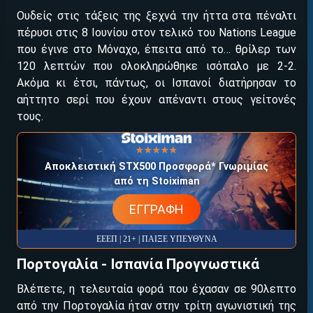
Ουδείς στις τάξεις της ξεχνά την ήττα στα πέναλτι
πέρυσι στις 8 Ιουνίου στον τελικό του Nations League
που έγινε στο Μόναχο, έπειτα από το… θρίλερ των
120 λεπτών που ολοκληρώθηκε ισόπαλο με 2-2.
Ακόμα κι έτσι, πάντως, οι Ισπανοί διατήρησαν το
αήττητο σερί που έχουν απέναντι στους γείτονές
τους.
☆☆☆☆☆
★★★★★
Αποκλειστική STX500 Προσφορά* Γνωριμίας
από τη Stoiximan
EΓΓΡΑΦΗ
ΕΕΕΠ | 21+ | ΠΑΙΞΕ ΥΠΕΥΘΥΝΑ
Πορτογαλία - Ισπανία Προγνωστικά
Βλέπετε, η τελευταία φορά που έχασαν σε 90λεπτο
από την Πορτογαλία ήταν στην τρίτη αγωνιστική της