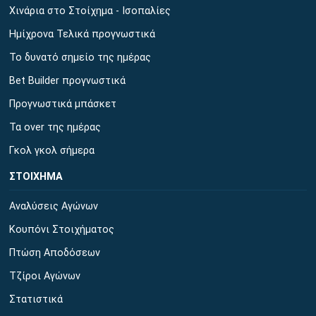
Χινάρια στο Στοίχημα - Ισοπαλίες
Ημίχρονα Τελικά προγνωστικά
Το δυνατό σημείο της ημέρας
Bet Builder προγνωστικά
Προγνωστικά μπάσκετ
Τα over της ημέρας
Γκολ γκολ σήμερα
ΣΤΟΙΧΗΜΑ
Αναλύσεις Αγώνων
Κουπόνι Στοιχήματος
Πτώση Αποδόσεων
Τζίροι Αγώνων
Στατιστικά