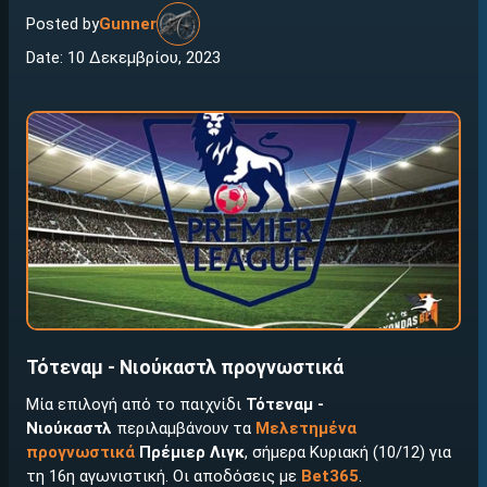
Posted by
Gunner
Date: 10 Δεκεμβρίου, 2023
Τότεναμ - Νιούκαστλ προγνωστικά
Μία επιλογή από το παιχνίδι
Τότεναμ -
Νιούκαστλ
περιλαμβάνουν τα
Μελετημένα
προγνωστικά
Πρέμιερ Λιγκ
, σήμερα Κυριακή (10/12) για
τη 16η αγωνιστική. Οι αποδόσεις με
Bet365
.