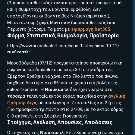
(βασικός επιθετικός) ταλαιπωρείται από τραυματισμό
ΕΓΚΡΙΣΗ ΑΠΟ ΑΡΧΟΝΤΑ ΕΓΚΡΙΣΗ ΑΠΟ ΑΡΧΟΝΤΑ
και η συμμετοχή του, κρίνεται αμφίβολη. Δεν
υπολογίζονται οι Βαν ντε Βεν, Ντάιερ (αμυντικοί),
Μπεντανκούρ (χαφ), Μάντισον (μεσοεπιθετικός) και
Πέρισιτς (εξτρέμ). Το ματς με
εφαρμογη bet365
.
Φόρμα, Στατιστικά, Βαθμολογία, Προϊστορία
https://www.arxondasbet.com/ligue-1-stoichima-10-12/
Νιούκαστλ:
Μεσοβδόμαδα (07/12) πραγματοποίησε αποκαρδιωτική
εμφάνιση και διαλύθηκε με σκορ 3-0 στην έδρα της
Έβερτον. Βρέθηκε να χάνει στο 79ο λεπτό του αγώνα,
δέχθηκε δεύτερο στο 86' και τη χαριστική βολή στις
καθυστερήσεις. Η
Νιούκαστλ
δεν έχει νικήσει στα
τέσσερα τελευταία εκτός έδρας παιχνίδια στην
αγγλική
Πρέμιερ Λιγκ
, με απολογισμό: 2 ισοπαλίες και 2 ήττες.
Πιο πρόσφατο τρίποντο στις 24/09, με το εκτός έδρας
8-0 απέναντι στη Σέφιλντ Γιουνάιτεντ.
Στοίχημα, Ανάλυση, Απουσίες, Αποδόσεις
Ο τεχνικός της
Νιούκαστλ
, Έντι Χάου συνεχίζει να έχει