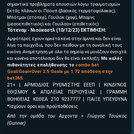
ΕΓΚΡΙΣΗ ΑΠΟ ΑΡΧΟΝΤΑ ΕΓΚΡΙΣΗ ΑΠΟ ΑΡΧΟΝΤΑ
σημαντικά προβλήματα απουσιών λόγω τραυματισμών.
Εκτός πλάνων οι Πόουπ (βασικός τερματοφύλακας),
Μπότμαν (στόπερ), Γουίλοκ (χαφ), Μπαρνς
(μεσοεπιθετικός) και Γουίλσον (επιθετικός).
Τότεναμ - Νιούκαστλ (10/12/23) ΕΚΤΙΜΗΣΗ:
Αμφότερες έχουν αρκετά κενά στην άμυνα και δεν είναι
λίγα τα παιχνίδια, που δεν πείθουν με τη συνολική τους
εικόνα. Αναμέτρηση με όλα τα σημεία να μοιάζουν ανοιχτά
και κανένα αποτέλεσμα δεν θα είναι έκπληξη.
Με καλές
πιθανότητες επαλήθευσης το
combo bet
Goal/Goal+Over 2.5 Goals με 1.72 απόδοση στην
bet365.
21+ | ΑΡΜΟΔΙΟΣ ΡΥΘΜΙΣΤΗΣ ΕΕΕΠ | ΚΙΝΔΥΝΟΣ
ΕΘΙΣΜΟΥ & ΑΠΩΛΕΙΑΣ ΠΕΡΙΟΥΣΙΑΣ | ΓΡΑΜΜΗ
ΒΟΗΘΕΙΑΣ ΚΕΘΕΑ: 210 9237777 | ΠΑΙΞΕ ΥΠΕΥΘΥΝΑ
Βρέθηκε στοιχηματική με:
*Ισχύουν όροι και προϋποθέσεις
Από την ομάδα του Άρχοντα > Γιώργος Τσιώκος
(Gunner)