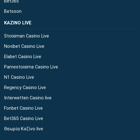
Bet365
Betsson
ΚΑΖΙΝΟ LIVE
Stoiximan Casino Live
Novibet Casino Live
Elabet Casino Live
Pamestoixima Casino Live
N1 Casino Live
Regency Casino Live
Interwetten Casino live
Fonbet Casino Live
Bet365 Casino Live
Θεωρία Καζίνο live