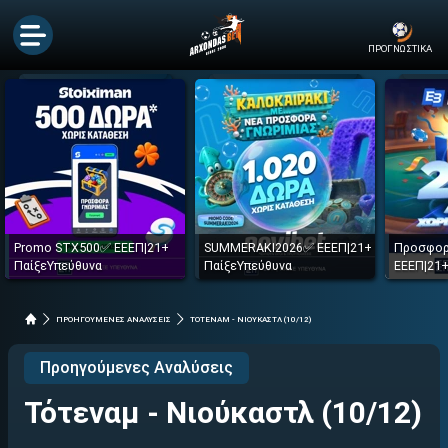
ΠΡΟΓΝΩΣΤΙΚΑ
Promo STX500✅ ΕΕΕΠ|21+
SUMMERAKI2026✅ ΕΕΕΠ|21+
Προσφορ
ΠαίξεΥπεύθυνα
ΠαίξεΥπεύθυνα
ΕΕΕΠ|21+
ΠΡΟΗΓΟΥΜΕΝΕΣ ΑΝΑΛΥΣΕΙΣ
ΤΟΤΕΝΑΜ - ΝΙΟΥΚΑΣΤΛ (10/12)
Προηγούμενες Αναλύσεις
Τότεναμ - Νιούκαστλ (10/12)