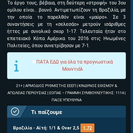
Το έργο τους, βέβαια, στη δεύτερη «στροφή» του 3ου
ομίλου είναι… βουνό. Αντιμετωπίζουν τη Βραζιλία, με
την οποία το παρελθόν είναι «μαύρο». Σε 3
συναντήσεις με τη «σελεσάο» μετρούν ισάριθμες
ήττες με συνολικό σκορ 1-17. Τελευταία ήταν στο
επετειακό Κόπα Αμέρικα του 2016 στις Ηνωμένες
ΕΓΚΡΙΣΗ ΑΠΟ ΑΡΧΟΝΤΑ ΕΓΚΡΙΣΗ ΑΠΟ ΑΡΧΟΝΤΑ
Βρέθηκε στοιχηματική με:
Πολιτείες, όπου συνετρίβησαν με 7-1.
⚽
ΠΑΤΑ ΕΔΩ για όλα τα προγνωστικά
Μουντιάλ
21+ | ΑΡΜΟΔΙΟΣ ΡΥΘΜΙΣΤΗΣ ΕΕΕΠ | ΚΙΝΔΥΝΟΣ ΕΘΙΣΜΟΥ &
ΑΠΩΛΕΙΑΣ ΠΕΡΙΟΥΣΙΑΣ | ΕΟΠΑΕ – ΓΡΑΜΜΗ ΣΥΜΒΟΥΛΕΥΤΙΚΗΣ: 1114 |
Εύκολη εγγραφή
ΠΑΙΞΕ ΥΠΕΥΘΥΝΑ
Άμεση ταυτοποίηση
Γρήγορες αναλήψεις
Τι παίζο
υμε
↪ΠΑΙΞΕ ΝΟΜΙΜΑ
Βραζιλία - Αϊτή: 1/1 & Over 2,5
1,72