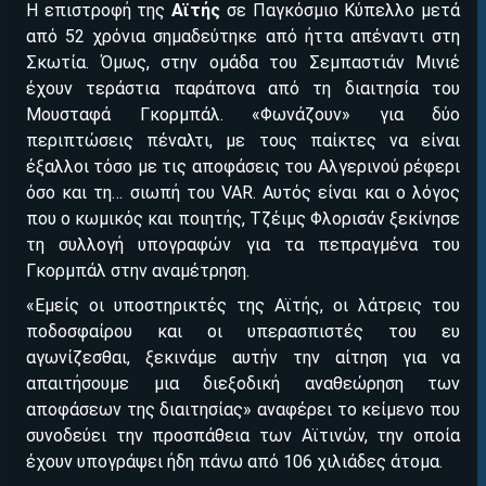
ΕΓΚΡΙΣΗ ΑΠΟ ΑΡΧΟΝΤΑ ΕΓΚΡΙΣΗ ΑΠΟ ΑΡΧΟΝΤΑ
Η επιστροφή της
Αϊτής
σε Παγκόσμιο Κύπελλο μετά
από 52 χρόνια σημαδεύτηκε από ήττα απέναντι στη
Σκωτία. Όμως, στην ομάδα του Σεμπαστιάν Μινιέ
έχουν τεράστια παράπονα από τη διαιτησία του
Μουσταφά Γκορμπάλ. «Φωνάζουν» για δύο
περιπτώσεις πέναλτι, με τους παίκτες να είναι
έξαλλοι τόσο με τις αποφάσεις του Αλγερινού ρέφερι
όσο και τη… σιωπή του VAR. Αυτός είναι και ο λόγος
που ο κωμικός και ποιητής, Τζέιμς Φλορισάν ξεκίνησε
ΕΓΚΡΙΣΗ ΑΠΟ ΑΡΧΟΝΤΑ ΕΓΚΡΙΣΗ ΑΠΟ ΑΡΧΟΝΤΑ
τη συλλογή υπογραφών για τα πεπραγμένα του
Γκορμπάλ στην αναμέτρηση.
«Εμείς οι υποστηρικτές της Αϊτής, οι λάτρεις του
ποδοσφαίρου και οι υπερασπιστές του ευ
αγωνίζεσθαι, ξεκινάμε αυτήν την αίτηση για να
απαιτήσουμε μια διεξοδική αναθεώρηση των
αποφάσεων της διαιτησίας» αναφέρει το κείμενο που
συνοδεύει την προσπάθεια των Αϊτινών, την οποία
έχουν υπογράψει ήδη πάνω από 106 χιλιάδες άτομα.