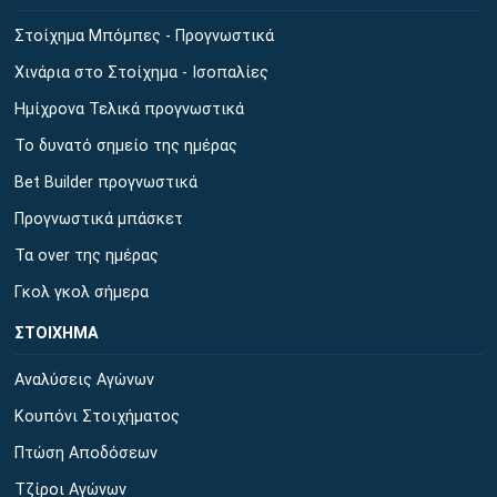
Στοίχημα Μπόμπες - Προγνωστικά
Χινάρια στο Στοίχημα - Ισοπαλίες
Ημίχρονα Τελικά προγνωστικά
Το δυνατό σημείο της ημέρας
Bet Builder προγνωστικά
Προγνωστικά μπάσκετ
Τα over της ημέρας
Γκολ γκολ σήμερα
ΣΤΟΙΧΗΜΑ
Αναλύσεις Αγώνων
Κουπόνι Στοιχήματος
Πτώση Αποδόσεων
Τζίροι Αγώνων