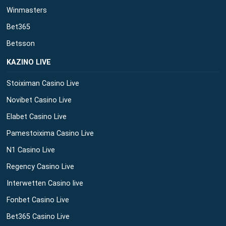
Winmasters
Bet365
Betsson
ΚΑΖΙΝΟ LIVE
Stoiximan Casino Live
Novibet Casino Live
Elabet Casino Live
Pamestoixima Casino Live
N1 Casino Live
Regency Casino Live
Interwetten Casino live
Fonbet Casino Live
Bet365 Casino Live