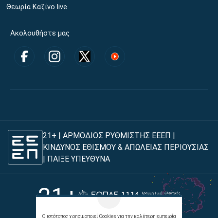
Θεωρία Καζίνο live
Ακολουθήστε μας
21+ | ΑΡΜΟΔΙΟΣ ΡΥΘΜΙΣΤΗΣ ΕΕΕΠ |
ΚΙΝΔΥΝΟΣ ΕΘΙΣΜΟΥ & ΑΠΩΛΕΙΑΣ ΠΕΡΙΟΥΣΙΑΣ
|
ΠΑΙΞΕ ΥΠΕΥΘΥΝΑ
21+
Ο ιστότοπος χρησιμοποιεί Cookies για την καλύτερη εμπειρία