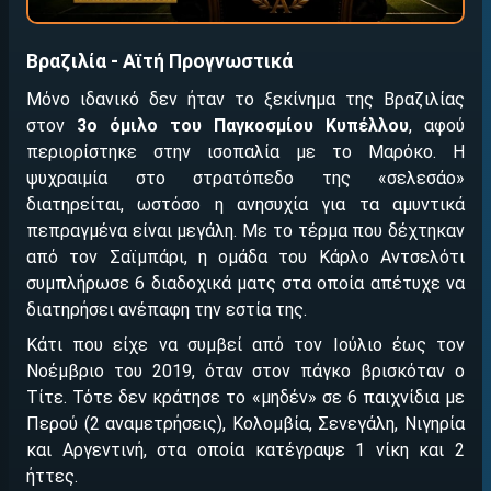
Βραζιλία - Αϊτή Προγνωστικά
Μόνο ιδανικό δεν ήταν το ξεκίνημα της Βραζιλίας
στον
3ο όμιλο του Παγκοσμίου Κυπέλλου
, αφού
περιορίστηκε στην ισοπαλία με το Μαρόκο. Η
ψυχραιμία στο στρατόπεδο της «σελεσάο»
διατηρείται, ωστόσο η ανησυχία για τα αμυντικά
πεπραγμένα είναι μεγάλη. Με το τέρμα που δέχτηκαν
από τον Σαϊμπάρι, η ομάδα του Κάρλο Αντσελότι
συμπλήρωσε 6 διαδοχικά ματς στα οποία απέτυχε να
διατηρήσει ανέπαφη την εστία της.
Κάτι που είχε να συμβεί από τον Ιούλιο έως τον
Νοέμβριο του 2019, όταν στον πάγκο βρισκόταν ο
Τίτε. Τότε δεν κράτησε το «μηδέν» σε 6 παιχνίδια με
Περού (2 αναμετρήσεις), Κολομβία, Σενεγάλη, Νιγηρία
και Αργεντινή, στα οποία κατέγραψε 1 νίκη και 2
ήττες.