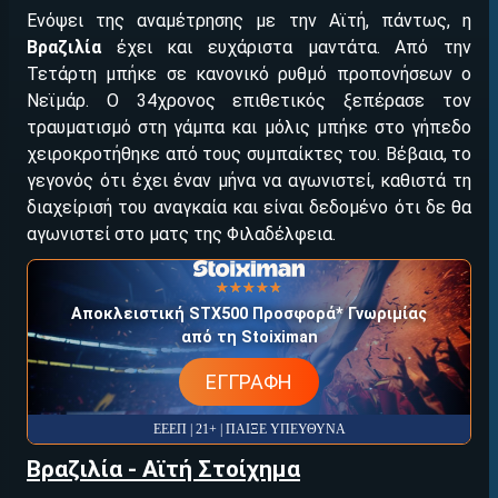
Ενόψει της αναμέτρησης με την Αϊτή, πάντως, η
Βραζιλία
έχει και ευχάριστα μαντάτα. Από την
Τετάρτη μπήκε σε κανονικό ρυθμό προπονήσεων ο
Νεϊμάρ. Ο 34χρονος επιθετικός ξεπέρασε τον
τραυματισμό στη γάμπα και μόλις μπήκε στο γήπεδο
χειροκροτήθηκε από τους συμπαίκτες του. Βέβαια, το
γεγονός ότι έχει έναν μήνα να αγωνιστεί, καθιστά τη
διαχείρισή του αναγκαία και είναι δεδομένο ότι δε θα
αγωνιστεί στο ματς της Φιλαδέλφεια.
☆☆☆☆☆
★★★★★
Αποκλειστική STX500 Προσφορά* Γνωριμίας
από τη Stoiximan
EΓΓΡΑΦΗ
ΕΕΕΠ | 21+ | ΠΑΙΞΕ ΥΠΕΥΘΥΝΑ
Βραζιλία - Αϊτή Στοίχημα