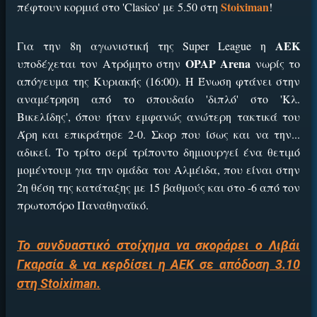
Stoiximan
πέφτουν κορμιά στο 'Clasico' με 5.50 στη
!
ΑΕΚ
Για την 8η αγωνιστική της Super League η
OPAP Arena
υποδέχεται τον Ατρόμητο στην
νωρίς το
απόγευμα της Κυριακής (16:00). Η Ένωση φτάνει στην
αναμέτρηση από το σπουδαίο 'διπλό' στο 'Κλ.
Βικελίδης', όπου ήταν εμφανώς ανώτερη τακτικά του
Άρη και επικράτησε 2-0. Σκορ που ίσως και να την...
αδικεί. Το τρίτο σερί τρίποντο δημιουργεί ένα θετιμό
μομέντουμ για την ομάδα του Αλμέιδα, που είναι στην
2η θέση της κατάταξης με 15 βαθμούς και στο -6 από τον
πρωτοπόρο Παναθηναϊκό.
Το συνδυαστικό στοίχημα να σκοράρει ο Λιβάι
Γκαρσία & να κερδίσει η ΑΕΚ σε απόδοση 3.10
στη Stoiximan.