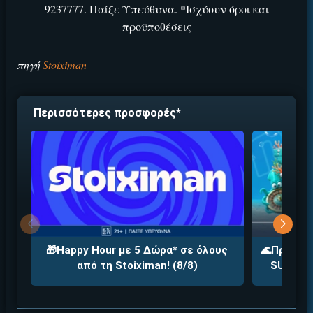
9237777. Παίξε Υπεύθυνα. *Ισχύουν όροι και
προϋποθέσεις
πηγή
Stoiximan
Περισσότερες προσφορές*
🎁Happy Hour με 5 Δώρα* σε όλους
🌊Προσφορ
από τη Stoiximan! (8/8)
SUMMERA