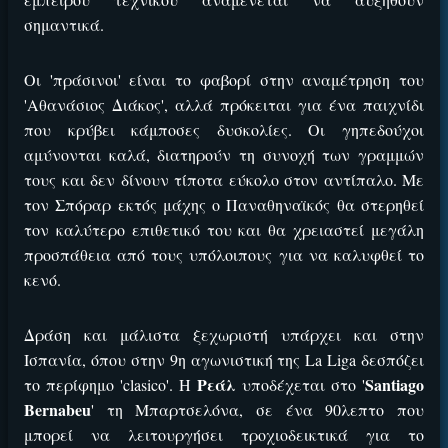
ΕΓΚΡΙΣΗ ΑΠΟ ΑΡΧΟΝΤΑ ΕΓΚΡΙΣΗ ΑΠΟ ΑΡΧΟΝΤΑ
σημαντικά.
Οι 'πράσινοι' είναι το φαβορί στην αναμέτρηση του
'Αθανάσιος Διάκος', αλλά πρόκειται για ένα παιχνίδι
που κρύβει κάμποσες δυσκολίες. Οι γηπεδούχοι
αμύνονται καλά, διατηρούν τη συνοχή των γραμμών
τους και δεν δίνουν τίποτα εύκολο στον αντίπαλο.
Με
τον Σπόραρ εκτός μάχης ο Παναθηναϊκός θα στερηθεί
τον καλύτερο επιθετικό του και θα χρειαστεί μεγάλη
προσπάθεια από τους υπόλοιπους για να καλυφθεί το
ΕΓΚΡΙΣΗ ΑΠΟ ΑΡΧΟΝΤΑ ΕΓΚΡΙΣΗ ΑΠΟ ΑΡΧΟΝΤΑ
κενό.
Δράση και μάλιστα ξεχωριστή υπάρχει και στην
Ισπανία, όπου στην 9η αγωνιστική της La Liga δεσπόζει
Ρεάλ
Santiago
το περίφημο 'clasico'. Η
υποδέχεται στο '
Bernabeu
' τη Μπαρτσελόνα, σε ένα 90λεπτο που
μπορεί να λειτουργήσει τροχιοδεικτικά για το