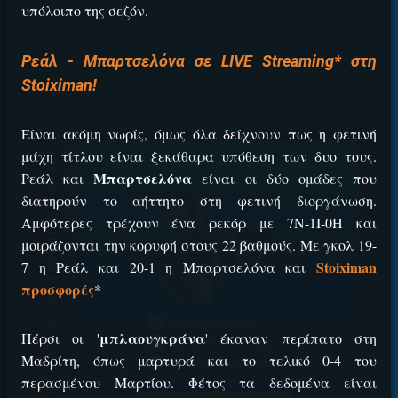
υπόλοιπο της σεζόν.
Ρεάλ - Μπαρτσελόνα σε LIVE Streaming* στη
Stoiximan!
Είναι ακόμη νωρίς, όμως όλα δείχνουν πως η φετινή
μάχη τίτλου είναι ξεκάθαρα υπόθεση των δυο τους.
Βρέθηκε στοιχηματική με:
ΕΓΚΡΙΣΗ ΑΠΟ ΑΡΧΟΝΤΑ ΕΓΚΡΙΣΗ ΑΠΟ ΑΡΧΟΝΤΑ
Μπαρτσελόνα
Ρεάλ και
είναι οι δύο ομάδες που
διατηρούν το αήττητο στη φετινή διοργάνωση.
Αμφότερες τρέχουν ένα ρεκόρ με 7Ν-1Ι-0Η και
μοιράζονται την κορυφή στους 22 βαθμούς. Με γκολ 19-
Stoiximan
7 η Ρεάλ και 20-1 η Μπαρτσελόνα και
προσφορές
*
Εύκολη εγγραφή
μπλαουγκράνα
Πέρσι οι '
' έκαναν περίπατο στη
Άμεση ταυτοποίηση
Μαδρίτη, όπως μαρτυρά και το τελικό 0-4 του
Γρήγορες αναλήψεις
περασμένου Μαρτίου. Φέτος τα δεδομένα είναι