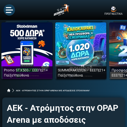
ΠΡΟΓΝΩΣΤΙΚΑ
Promo STX500✅ ΕΕΕΠ|21+
SUMMERAKI2026✅ ΕΕΕΠ|21+
Προσφορ
ΠαίξεΥπεύθυνα
ΠαίξεΥπεύθυνα
ΕΕΕΠ|21+
ΑΕΚ - ΑΤΡΟΜΗΤΟΣ ΣΤΗΝ OPAP ARENA ΜΕ ΑΠΟΔΟΣΕΙΣ STOIXIMAN!
ΑΕΚ - Ατρόμητος στην OPAP
Arena με αποδόσεις