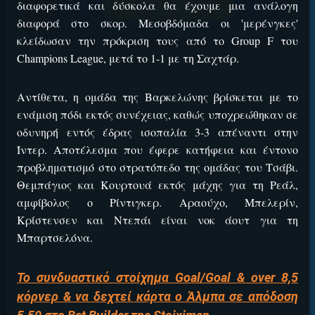
↪ΠΑΙΞΕ ΝΟΜΙΜΑ
διαφορετικά και δύσκολα θα έχουμε μια ανάλογη
διαφορά στο σκορ. Μεσοβδόμαδα οι 'μερένγκες'
ΕΕΕΠ | 21+ | ΠΑΙΞΕ ΥΠΕΥΘΥΝΑ
κλείδωσαν την πρόκριση τους από το Group F του
Champions League, μετά το 1-1 με τη Σαχτάρ.
Αντίθετα, η ομάδα της Βαρκελώνης βρίσκεται με το
ενάμιση πόδι εκτός συνέχειας, καθώς υποχρεώθηκαν σε
οδυνηρή εντός έδρας ισοπαλία 3-3 απέναντι στην
Ίντερ. Αποτέλεσμα που έφερε κατήφεια και έντονο
προβληματισμό στο στρατόπεδο της ομάδας του Τσάβι.
Θεμπάγιος και Κουρτουά εκτός μάχης για τη Ρεάλ,
αμφίβολος ο Ρίντιγκερ. Αραούχο, Μπελερίν,
Κρίστενσεν και Ντεπάι είναι νοκ άουτ για τη
Μπαρτσελόνα.
Το συνδυαστικό στοίχημα Goal/Goal & over 8,5
κόρνερ & να δεχτεί κάρτα ο Άλμπα σε απόδοση