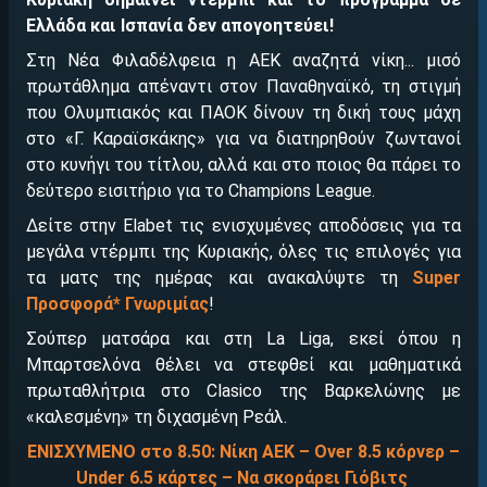
Ελλάδα και Ισπανία δεν απογοητεύει!
Στη Νέα Φιλαδέλφεια η ΑΕΚ αναζητά νίκη... μισό
πρωτάθλημα απέναντι στον Παναθηναϊκό, τη στιγμή
που Ολυμπιακός και ΠΑΟΚ δίνουν τη δική τους μάχη
στο «Γ. Καραϊσκάκης» για να διατηρηθούν ζωντανοί
στο κυνήγι του τίτλου, αλλά και στο ποιος θα πάρει το
δεύτερο εισιτήριο για το Champions League.
Δείτε στην Elabet τις ενισχυμένες αποδόσεις για τα
μεγάλα ντέρμπι της Κυριακής, όλες τις επιλογές για
τα ματς της ημέρας και ανακαλύψτε τη
Super
Προσφορά* Γνωριμίας
!
Σούπερ ματσάρα και στη La Liga, εκεί όπου η
Μπαρτσελόνα θέλει να στεφθεί και μαθηματικά
πρωταθλήτρια στο Clasico της Βαρκελώνης με
«καλεσμένη» τη διχασμένη Ρεάλ.
ΕΝΙΣΧΥΜΕΝΟ στο 8.50: Νίκη ΑΕΚ – Over 8.5 κόρνερ –
Under 6.5 κάρτες – Να σκοράρει Γιόβιτς