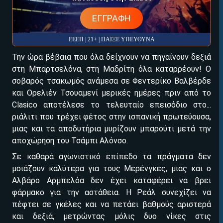
ΕΓΚΡΙΣΗ ΑΠΟ ΑΡΧΟΝΤΑ ΕΓΚΡΙΣΗ ΑΠΟ ΑΡΧΟΝΤΑ
Βρέθηκε στοιχηματική με:
ΕΓΓΡΑΦΗ
ΕΕΕΠ | 21+ | ΠΑΙΞΕ ΥΠΕΥΘΥΝΑ
Την ώρα βέβαια που όλα δείχνουν να πηγαίνουν δεξιά
στη Μπαρτσελόνα, στη Μαδρίτη όλα καταρρέουν! Ο
σοβαρός τσακωμός ανάμεσα σε Φεντερίκο Βαλβέρδε
και Ορελιέν Τσουαμενί μερικές ημέρες πριν από το
Εύκολη εγγραφή
Clasico αποτέλεσε το τελευταίο επεισόδιο στο...
Άμεση ταυτοποίηση
ριάλιτι που τρέχει φέτος στην ισπανική πρωτεύουσα,
Γρήγορες αναλήψεις
μιας και τα αποδυτήρια μυρίζουν μπαρούτι μετά την
↪ΠΑΙΞΕ ΝΟΜΙΜΑ
αποχώρηση του Τσάμπι Αλόνσο.
Σε καθαρά αγωνιστικό επίπεδο τα πράγματα δεν
ΕΕΕΠ | 21+ | ΠΑΙΞΕ ΥΠΕΥΘΥΝΑ
μοιάζουν καλύτερα για τους Μερένγκες, μιας και ο
Αλβάρο Αρμπελόα δεν έχει καταφέρει να βρει
φάρμακο για την αστάθεια. Η Ρεάλ συνεχίζει να
πέφτει σε γκέλες και να πετάει βαθμούς αριστερά
και δεξιά, μετρώντας μόλις δυο νίκες στις