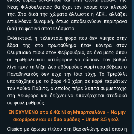
Νέας Φιλαδέλφειας θα έχει τον κόσμο στο πλευρό
της. Στα δικά της χώματα άλλωστε η ΑΕΚ... αλλάζει
επικίνδυνα δυναμική, όπως αποδεικνύουν περίτρανα
(και) τα φετινά αποτελέσματα.
Ενδεικτικά, η τελευταία φορά που δεν νίκησε στην
ΕΓΚΡΙΣΗ ΑΠΟ ΑΡΧΟΝΤΑ ΕΓΚΡΙΣΗ ΑΠΟ ΑΡΧΟΝΤΑ
έδρα της στο πρωτάθλημα ήταν κόντρα στον
Ολυμπιακό πίσω στον Φεβρουάριο, σε ένα ματς όπου
οι Ερυθρόλευκοι κατάφεραν να σώσουν τον βαθμό
λίγο πριν τη λήξη. Δύο εβδομάδες νωρίτερα βέβαια, ο
Παναθηναϊκός δεν είχε την ίδια τύχη. Το Τριφύλλι
υποτάχθηκε με το βαρύ 4-0 χάρη σε καρέ τερμάτων
του Λούκα Γιόβιτς, ο οποίος πήρε λεπτά συμμετοχής
στη Λεωφόρο και δείχνει να επανέρχεται σταδιακά
σε φουλ ρυθμούς.
ΕΝΙΣΧΥΜΕΝΟ στο 6.40: Νίκη Μπαρτσελόνα – Να μην
σκοράρουν και οι δύο ομάδες – Under 3.5 γκολ
Clasico με άρωμα τίτλου στη Βαρκελώνη, εκεί όπου η