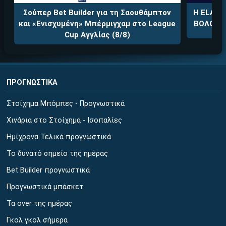
Σούπερ Bet Builder για τη Σαουθάμπτον
Η ELABE
και «Ενισχυμένη» Μπέρμιγχαμ στο League
ΒΟΛΟΣ σ
Cup Αγγλίας (8/8)
ΠΡΟΓΝΩΣΤΙΚΑ
Στοίχημα Μπόμπες - Προγνωστικά
Χινάρια στο Στοίχημα - Ισοπαλίες
Ημίχρονα Τελικά προγνωστικά
Το δυνατό σημείο της ημέρας
Bet Builder προγνωστικά
Προγνωστικά μπάσκετ
Τα over της ημέρας
Γκολ γκολ σήμερα