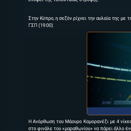
Στην Κύπρο, η σεζόν ρίχνει την αυλαία της με
ΓΣΠ (19:00).
Η Ανόρθωση του Μάουρο Καμορανέζι με 4 νίκες,
στο φινάλε του «μαραθωνίου» να πάρει άλλο έν