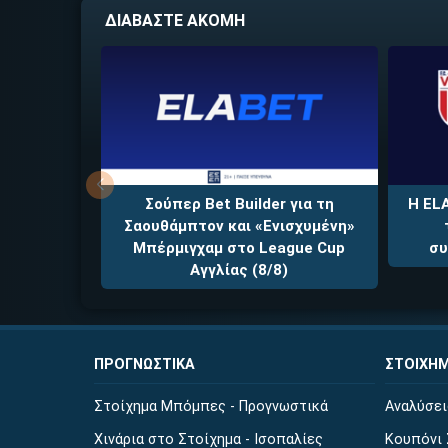
ΔΙΑΒΑΣΤΕ ΑΚΟΜΗ
Σούπερ Bet Builder για τη
Η EL
Σαουθάμπτον και «Ενισχυμένη»
Μπέρμιγχαμ στο League Cup
συ
Αγγλίας (8/8)
ΠΡΟΓΝΩΣΤΙΚΑ
ΣΤΟΙΧΗ
Στοίχημα Μπόμπες - Προγνωστικά
Αναλύσε
Χινάρια στο Στοίχημα - Ισοπαλίες
Κουπόνι 