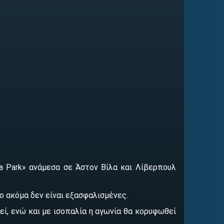
a Park» ανάμεσα σε Άστον Βίλα και Λίβερπουλ
ο ακόμα δεν είναι εξασφαλισμένες.
εί, ενώ και με ισοπαλία η αγωνία θα κορυφωθεί