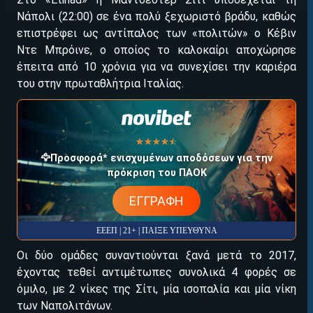
Νάπολι (22:00) σε ένα πολύ ξεχωριστό βράδυ, καθώς
επιστρέφει ως αντίπαλος των «πολιτών» ο Κέβιν
Ντε Μπρόινε, ο οποίος το καλοκαίρι αποχώρησε
έπειτα από 10 χρόνια για να συνεχίσει την καριέρα
του στην πρωταθλήτρια Ιταλίας.
ΕΓΚΡΙΣΗ ΑΠΟ ΑΡΧΟΝΤΑ ΕΓΚΡΙΣΗ ΑΠΟ ΑΡΧΟΝΤΑ
☆☆☆☆☆
★★★★★
🦅Προσφορά* ενισχυμένων αποδόσεων για την
πρόκριση του ΠΑΟΚ
ΕΓΓΡΑΦΗ
ΕΕΕΠ | 21+ | ΠΑΙΞΕ ΥΠΕΥΘΥΝΑ
Οι δύο ομάδες συναντιούνται ξανά μετά το 2017,
έχοντας τεθεί αντιμέτωπες συνολικά 4 φορές σε
όμιλο, με 2 νίκες της Σίτι, μία ισοπαλία και μία νίκη
των Ναπολιτάνων.