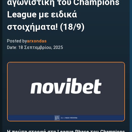
αγωνιστική του Champions
League με ειδικά
στοιχήματα! (18/9)
Posted by
arxondas
Date: 18 Σεπτεμβρίου, 2025
Η πρώτη στροφή στη League Phase του Champions