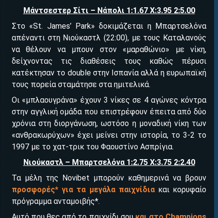
Μάντσεστερ Σίτι – Νάπολι 1:1.67
X
:3.95 2:5.00
Στο «St. James’ Park» δοκιμάζεται η Μπαρτσελόνα
ΕΓΚΡΙΣΗ ΑΠΟ ΑΡΧΟΝΤΑ ΕΓΚΡΙΣΗ ΑΠΟ ΑΡΧΟΝΤΑ
απέναντι στη Νιούκαστλ (22:00), με τους Καταλανούς
να θέλουν να μπουν στον «μαραθώνιο» με νίκη,
δείχνοντας τις διαθέσεις τους καθώς πέρυσι
κατέκτησαν το double στην Ισπανία αλλά η ευρωπαϊκή
τους πορεία σταμάτησε στα ημιτελικά.
Οι «μπλαουγράνα» έχουν 3 νίκες σε 4 αγώνες κόντρα
στην αγγλική ομάδα που επιστρέφουν έπειτα από δύο
χρόνια στη διοργάνωση, ωστόσο η μοναδική νίκη των
«ανθρακωρύχων» έχει μείνει στην ιστορία, το 3-2 το
1997 με το χατ-τρικ του Φαουστίνο Ασπρίγια.
Νιούκαστλ – Μπαρτσελόνα 1:2.75
X
:3.75 2:2.40
Τα μέλη της Novibet μπορούν καθημερινά να βρουν
προσφορές* για τα μεγάλα παιχνίδια
και κορυφαίο
πρόγραμμα ανταμοιβής*.
Αυτό που θες από το παιχνίδι σου
και στο
Champions