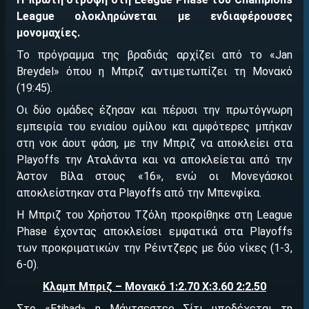
League ολοκληρώνεται με ενδιαφέρουσες
μονομαχίες.
Το πρόγραμμα της βραδιάς αρχίζει από το «Jan
Breydel» όπου η Μπριζ αντιμετωπίζει τη Μονακό
(19:45).
Οι δύο ομάδες έζησαν και πέρυσι την πρωτόγνωρη
εμπειρία του ενιαίου ομίλου και αμφότερες μπήκαν
στη νοκ άουτ φάση, με την Μπριζ να αποκλείει στα
Playoffs την Αταλάντα και να αποκλείεται από την
Άστον Βίλα στους «16», ενώ οι Μονεγάσκοι
αποκλείστηκαν στα Playoffs από την Μπενφίκα.
Η Μπριζ του Χρήστου Τζόλη προκρίθηκε στη League
Phase έχοντας αποκλείσει εμφατικά στα Playoffs
των προκριματικών την Ρέιντζερς με δύο νίκες (1-3,
6-0).
Κλαμπ Μπριζ – Μονακό 1:2.70
X
:3.60 2:2.50
Στο «Etihad» η Μάντσεστερ Σίτι υποδέχεται τη