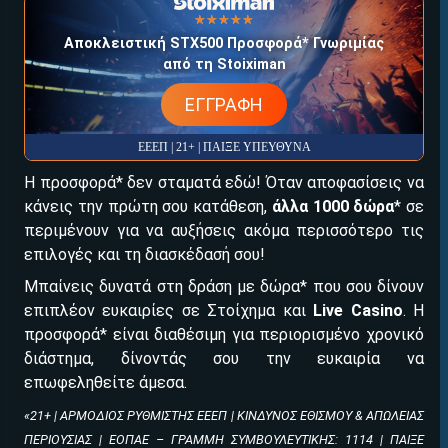
☆☆☆☆☆
★★★★★
Αποκλειστική STX500 Προσφορά* Γνωριμίας
από τη Stoiximan
EΓΓΡΑΦΗ
ΕΕΕΠ | 21+ | ΠΑΙΞΕ ΥΠΕΥΘΥΝΑ
ΕΓΚΡΙΣΗ ΑΠΟ ΑΡΧΟΝΤΑ ΕΓΚΡΙΣΗ ΑΠΟ ΑΡΧΟΝΤΑ
Η προσφορά* δεν σταματά εδώ! Όταν αποφασίσεις να
κάνεις την πρώτη σου κατάθεση,
άλλα 1000 δώρα
* σε
περιμένουν για να αυξήσεις ακόμα περισσότερο τις
επιλογές και τη διασκέδασή σου!
Μπαίνεις δυνατά στη δράση με δώρα* που σου δίνουν
επιπλέον ευκαιρίες σε Στοίχημα και
Live
Casino
. Η
προσφορά* είναι διαθέσιμη για περιορισμένο χρονικό
διάστημα, δίνοντάς σου την ευκαιρία να
επωφεληθείτε άμεσα.
«21+ | ΑΡΜΟΔΙΟΣ ΡΥΘΜΙΣΤΗΣ ΕΕΕΠ | ΚΙΝΔΥΝΟΣ ΕΘΙΣΜΟΥ & ΑΠΩΛΕΙΑΣ
ΠΕΡΙΟΥΣΙΑΣ | ΕΟΠΑΕ – ΓΡΑΜΜΗ ΣΥΜΒΟΥΛΕΥΤΙΚΗΣ: 1114 | ΠΑΙΞΕ