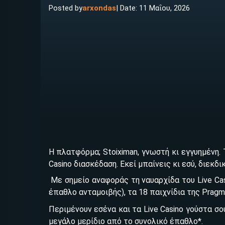
Posted by
arxondas
| Date: 11 Μαΐου, 2026
Η πλατφόρμα; Stoiximan, γνωστή κι εγγυημένη. 
Casino διασκέδαση. Εκεί μπαίνεις κι εσύ, διεκ
Με σημείο αναφοράς τη ναυαρχίδα του Live Cas
έπαθλο ανταμοιβής), τα 18 παιχνίδια της Pragm
Περιμένουν εσένα και τα Live Casino γούστα σο
μεγάλο μερίδιο από το συνολικό έπαθλο*.