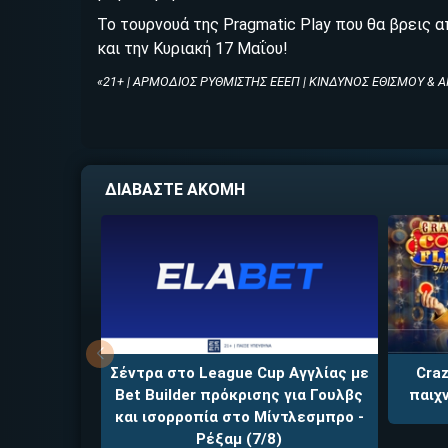
Το τουρνουά της Pragmatic Play που θα βρεις α
και την Κυριακή 17 Μαΐου!
«21+ | ΑΡΜΟΔΙΟΣ ΡΥΘΜΙΣΤΗΣ ΕΕΕΠ | ΚΙΝΔΥΝΟΣ ΕΘΙΣΜΟΥ & 
ΔΙΑΒΑΣΤΕ ΑΚΟΜΗ
Σέντρα στο League Cup Αγγλίας με
Craz
Bet Builder πρόκρισης για Γουλβς
παιχν
και ισορροπία στο Μίντλεσμπρο -
Ρέξαμ (7/8)