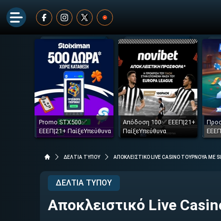
Promo STX500✅
Απόδοση 100✅ ΕΕΕΠ|21+
Προσ
ΕΕΕΠ|21+ ΠαίξεΥπεύθυνα
ΠαίξεΥπεύθυνα
ΕΕΕΠ
ΔΕΛΤΙΑ ΤΥΠΟΥ
ΑΠΟΚΛΕΙΣΤΙΚΟ LIVE CASINO ΤΟΥΡΝΟΥΑ ΜΕ S
ΔΕΛΤΙΑ ΤΥΠΟΥ
Αποκλειστικό Live Casin