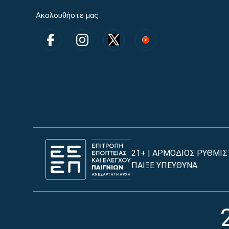
Ακολουθήστε μας
21+ | ΑΡΜΟΔΙΟΣ ΡΥΘΜΙΣ
ΠΑΙΞΕ ΥΠΕΥΘΥΝΑ