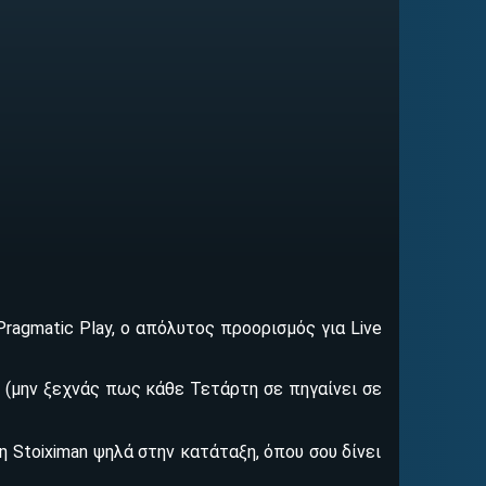
Pragmatic Play, ο απόλυτος προορισμός για Live
e (μην ξεχνάς πως κάθε Τετάρτη σε πηγαίνει σε
η Stoiximan ψηλά στην κατάταξη, όπου σου δίνει