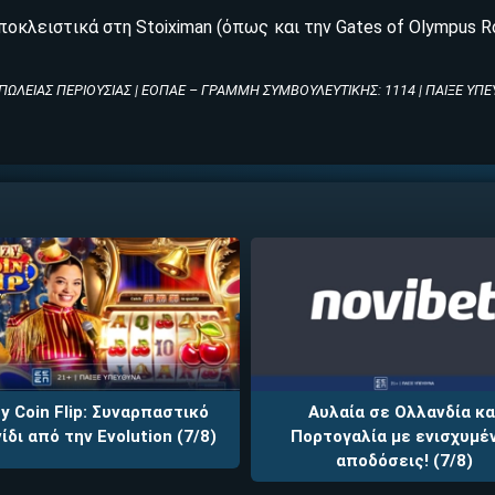
ποκλειστικά στη Stoiximan (όπως και την Gates of Olympus Ro
ΑΠΩΛΕΙΑΣ
ΠΕΡΙΟΥΣΙΑΣ | ΕΟΠΑΕ – ΓΡΑΜΜΗ ΣΥΜΒΟΥΛΕΥΤΙΚΗΣ: 1114 | ΠΑΙΞΕ ΥΠ
y Coin Flip: Συναρπαστικό
Αυλαία σε Ολλανδία κα
ίδι από την Evolution (7/8)
Πορτογαλία με ενισχυμέ
αποδόσεις! (7/8)