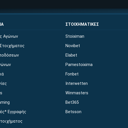
ΜΑ
ΣΤΟΙΧΗΜΑΤΙΚΕΣ
ις Αγώνων
Stoiximan
Στοιχήματος
Novibet
ποδόσεων
Elabet
γώνων
Pamestoixima
κά
Fonbet
γίες
Interwetten
es
Winmasters
aming
Bet365
ές* Εγγραφής
Betsson
Στοιχήματος