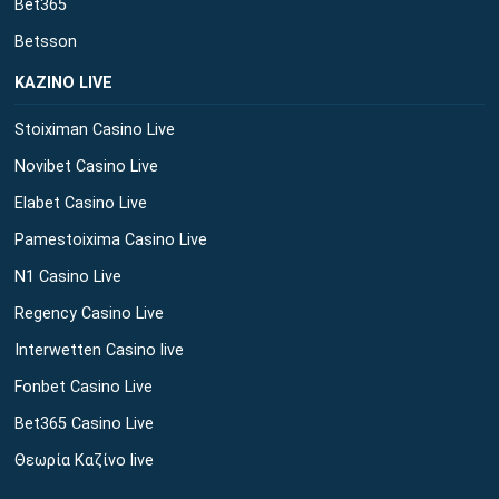
Bet365
Betsson
ΚΑΖΙΝΟ LIVE
Stoiximan Casino Live
Novibet Casino Live
Elabet Casino Live
Pamestoixima Casino Live
N1 Casino Live
Regency Casino Live
Interwetten Casino live
Fonbet Casino Live
Bet365 Casino Live
Θεωρία Καζίνο live