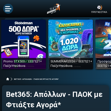
ΠΡΟΓΝΩΣΤΙΚΑ
Promo STX500✅ ΕΕΕΠ|21+
SUMMERAKI2026✅ ΕΕΕΠ|21+
Προσφορ
ΠαίξεΥπεύθυνα
ΠαίξεΥπεύθυνα
ΕΕΕΠ|21+
BET365: ΑΠΟΛΛΩΝ - ΠΑΟΚ ΜΕ ΦΤΙΑΞΤΕ ΑΓΟΡΑ*
Bet365: Απόλλων - ΠΑΟΚ με
Φτιάξτε Αγορά*