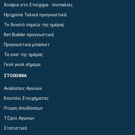
ΕΓΚΡΙΣΗ ΑΠΟ ΑΡΧΟΝΤΑ ΕΓΚΡΙΣΗ ΑΠΟ ΑΡΧΟΝΤΑ
Χινάρια στο Στοίχημα - Ισοπαλίες
Ημίχρονα Τελικά προγνωστικά
Εύκολη εγγραφή
Το δυνατό σημείο της ημέρας
Άμεση ταυτοποίηση
Bet Builder προγνωστικά
Γρήγορες αναλήψεις
Προγνωστικά μπάσκετ
↪ΠΑΙΞΕ ΝΟΜΙΜΑ
Τα over της ημέρας
ΕΕΕΠ | 21+ | ΠΑΙΞΕ ΥΠΕΥΘΥΝΑ
Γκολ γκολ σήμερα
ΣΤΟΙΧΗΜΑ
Αναλύσεις Αγώνων
Κουπόνι Στοιχήματος
Πτώση Αποδόσεων
Τζίροι Αγώνων
Στατιστικά