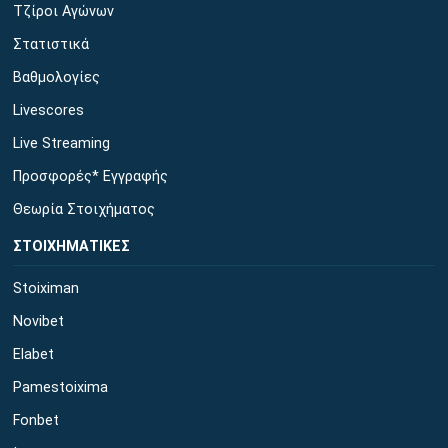
Τζίροι Αγώνων
Στατιστικά
Βαθμολογίες
Livescores
Live Streaming
Προσφορές* Εγγραφής
Θεωρία Στοιχήματος
ΣΤΟΙΧΗΜΑΤΙΚΕΣ
Stoiximan
Novibet
Elabet
Pamestoixima
Fonbet