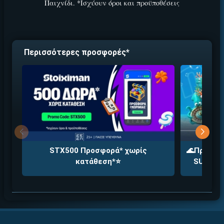
ΕΓΚΡΙΣΗ ΑΠΟ ΑΡΧΟΝΤΑ ΕΓΚΡΙΣΗ ΑΠΟ ΑΡΧΟΝΤΑ
Παιχνίδι. *Ισχύουν όροι και προϋποθέσεις
Περισσότερες προσφορές*
STX500 Προσφορά* χωρίς
🌊Προσφορ
κατάθεση*⭐
SUMMERA
Βρέθηκε στοιχηματική με: