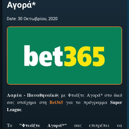
Αγορά*
Date: 30 Οκτωβρίου, 2020
Λαμία - Παναθηναϊκός
με Φτιάξτε Αγορά* στο δικό
Bet365
Super
σας στοίχημα στη
για το πρόγραμμα
League
.
"Φτιάξτε Αγορά*"
Το
σας επιτρέπει να