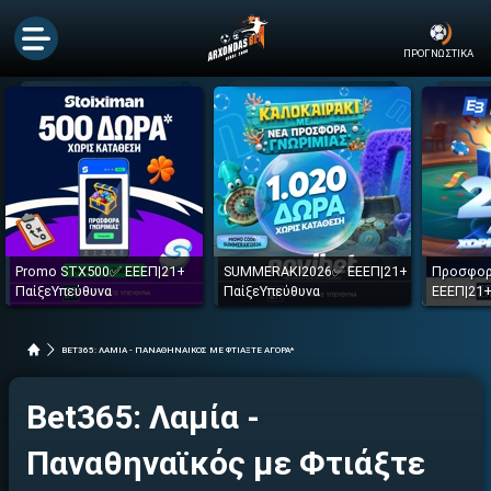
ΠΡΟΓΝΩΣΤΙΚΑ
Promo STX500✅ ΕΕΕΠ|21+
SUMMERAKI2026✅ ΕΕΕΠ|21+
Προσφορ
ΠαίξεΥπεύθυνα
ΠαίξεΥπεύθυνα
ΕΕΕΠ|21+
BET365: ΛΑΜΙΑ - ΠΑΝΑΘΗΝΑΙΚΟΣ ΜΕ ΦΤΙΑΞΤΕ ΑΓΟΡΑ*
Bet365: Λαμία -
Παναθηναϊκός με Φτιάξτε