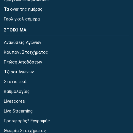
Τα over της ημέρας
Γκολ γκολ σήμερα
ΣΤΟΙΧΗΜΑ
Αναλύσεις Αγώνων
Κουπόνι Στοιχήματος
Πτώση Αποδόσεων
Τζίροι Αγώνων
Στατιστικά
Βαθμολογίες
Livescores
Live Streaming
Προσφορές* Εγγραφής
Θεωρία Στοιχήματος