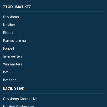
ΣΤΟΙΧΗΜΑΤΙΚΕΣ
Stoiximan
Novibet
Elabet
Pamestoixima
Fonbet
Interwetten
Winmasters
Bet365
Betsson
ΚΑΖΙΝΟ LIVE
Stoiximan Casino Live
Novibet Casino Live