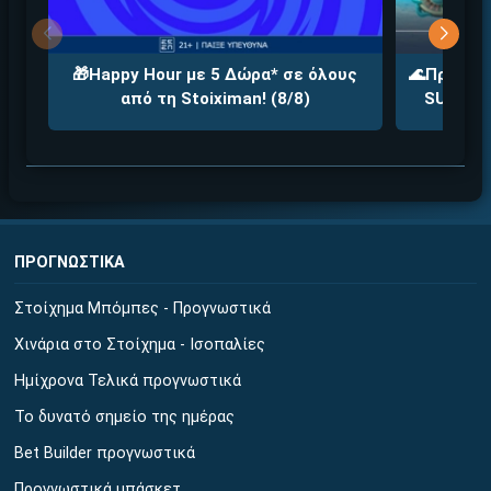
Εύκολη εγγραφή
Άμεση ταυτοποίηση
Γρήγορες αναλήψεις
🎁Happy Hour με 5 Δώρα* σε όλους
🌊Προσφορ
από τη Stoiximan! (8/8)
SUMMERA
↪ΠΑΙΞΕ ΝΟΜΙΜΑ
ΕΕΕΠ | 21+ | ΠΑΙΞΕ ΥΠΕΥΘΥΝΑ
ΠΡΟΓΝΩΣΤΙΚΑ
Στοίχημα Μπόμπες - Προγνωστικά
Χινάρια στο Στοίχημα - Ισοπαλίες
Ημίχρονα Τελικά προγνωστικά
Το δυνατό σημείο της ημέρας
Bet Builder προγνωστικά
Προγνωστικά μπάσκετ