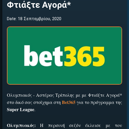
Φτιάξτε Αγορά*
Date: 18 Σεπτεμβρίου, 2020
Ολυμπιακός - Αστέρας Τρίπολης με με Φτιάξτε Αγορά*
Bet365
στο δικό σας στοίχημα στη
για το πρόγραμμα της
Super League
.
Ολυμπιακός:
Η περσινή σεζόν έκλεισε με τον