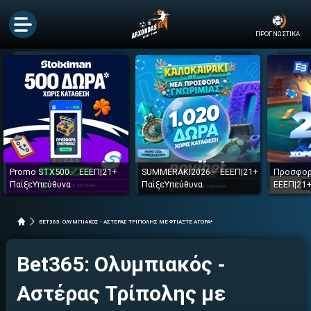
ΠΡΟΓΝΩΣΤΙΚΑ
Promo STX500✅ ΕΕΕΠ|21+
SUMMERAKI2026✅ ΕΕΕΠ|21+
Προσφορ
ΠαίξεΥπεύθυνα
ΠαίξεΥπεύθυνα
ΕΕΕΠ|21+
BET365: ΟΛΥΜΠΙΑΚΟΣ - ΑΣΤΕΡΑΣ ΤΡΙΠΟΛΗΣ ΜΕ ΦΤΙΑΞΤΕ ΑΓΟΡΑ*
Bet365: Ολυμπιακός -
Αστέρας Τρίπολης με