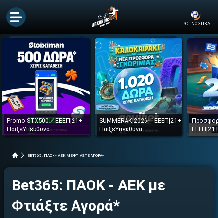
ΠΡΟΓΝΩΣΤΙΚΑ
Promo STX500✅ ΕΕΕΠ|21+
SUMMERAKI2026✅ ΕΕΕΠ|21+
Προσφορ
ΠαίξεΥπεύθυνα
ΠαίξεΥπεύθυνα
ΕΕΕΠ|21+
BET365: ΠΑΟΚ - ΑΕΚ ΜΕ ΦΤΙΑΞΤΕ ΑΓΟΡΑ*
Bet365: ΠΑΟΚ - ΑΕΚ με
Φτιάξτε Αγορά*