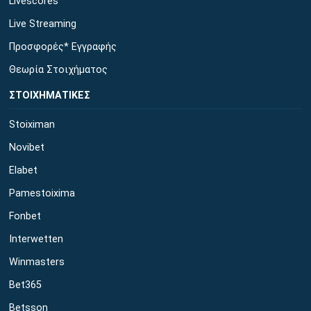
Livescores
Live Streaming
Προσφορές* Εγγραφής
Θεωρία Στοιχήματος
ΣΤΟΙΧΗΜΑΤΙΚΕΣ
Stoiximan
Novibet
Elabet
Pamestoixima
Fonbet
Interwetten
Winmasters
Bet365
Betsson