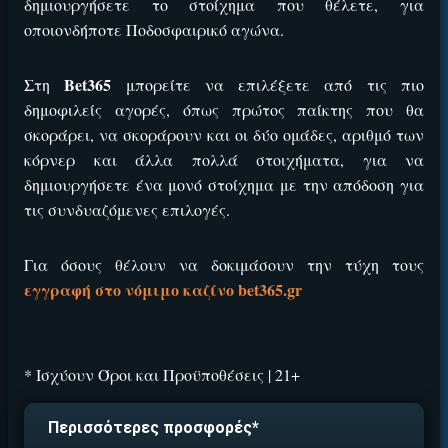
δημιουργήσετε το στοίχημα που θέλετε, για
οποιονδήποτε Ποδοσφαιρικό αγώνα.
Bet365
Στη
μπορείτε να επιλέξετε από τις πιο
δημοφιλείς αγορές, όπως πρώτος παίκτης που θα
ΕΓΚΡΙΣΗ ΑΠΟ ΑΡΧΟΝΤΑ ΕΓΚΡΙΣΗ ΑΠΟ ΑΡΧΟΝΤΑ
σκοράρει, να σκοράρουν και οι δύο ομάδες, αριθμό των
κόρνερ και άλλα πολλά στοιχήματα, για να
δημιουργήσετε ένα μονό στοίχημα με την απόδοση για
τις συνδυαζόμενες επιλογές.
Για όσους θέλουν να δοκιμάσουν την τύχη τους
εγγραφή στο νόμιμο καζίνο bet365.gr
* Ισχύουν Όροι και Προϋποθέσεις | 21+
Περισσότερες προσφορές*