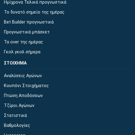
Ημίχρονα Τελικά προγνωστικά
Το δυνατό σημείο της ημέρας
Bet Builder προγνωστικά
Προγνωστικά μπάσκετ
Τα over της ημέρας
Γκολ γκολ σήμερα
ΣΤΟΙΧΗΜΑ
Αναλύσεις Αγώνων
Κουπόνι Στοιχήματος
Πτώση Αποδόσεων
Τζίροι Αγώνων
Στατιστικά
Βαθμολογίες