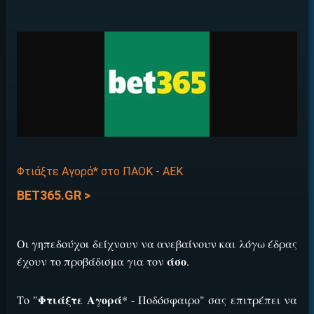
ΕΓΚΡΙΣΗ ΑΠΟ ΑΡΧΟΝΤΑ ΕΓΚΡΙΣΗ ΑΠΟ ΑΡΧΟΝΤΑ
Φτιάξτε Αγορά* στο ΠΑΟΚ - ΑΕΚ
BET365.GR >
Οι γηπεδούχοι δείχνουν να ανεβαίνουν και λόγω έδρας
άσο
έχουν το προβάδισμα για τον
.
Φτιάξτε Αγορά
Το "
* - Ποδόσφαιρο" σας επιτρέπει να