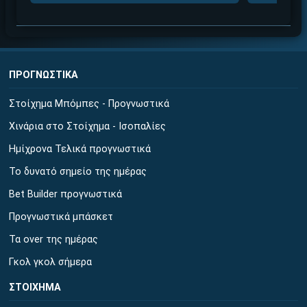
ΕΓΚΡΙΣΗ ΑΠΟ ΑΡΧΟΝΤΑ ΕΓΚΡΙΣΗ ΑΠΟ ΑΡΧΟΝΤΑ
ΠΡΟΓΝΩΣΤΙΚΑ
Στοίχημα Μπόμπες - Προγνωστικά
Εύκολη εγγραφή
Άμεση ταυτοποίηση
Χινάρια στο Στοίχημα - Ισοπαλίες
Γρήγορες αναλήψεις
Ημίχρονα Τελικά προγνωστικά
Το δυνατό σημείο της ημέρας
↪ΠΑΙΞΕ ΝΟΜΙΜΑ
Bet Builder προγνωστικά
ΕΕΕΠ | 21+ | ΠΑΙΞΕ ΥΠΕΥΘΥΝΑ
Προγνωστικά μπάσκετ
Τα over της ημέρας
Γκολ γκολ σήμερα
ΣΤΟΙΧΗΜΑ