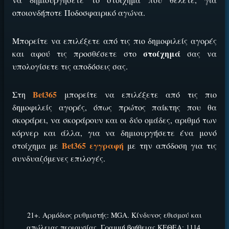
οποιονδήποτε Ποδοσφαιρικό αγώνα.
Μπορείτε να επιλέξετε από τις πιο δημοφιλείς αγορές
ΕΓΚΡΙΣΗ ΑΠΟ ΑΡΧΟΝΤΑ ΕΓΚΡΙΣΗ ΑΠΟ ΑΡΧΟΝΤΑ
στοίχημά
και αφού τις προσθέσετε στο
σας να
υπολογίσετε τις αποδόσεις σας.
Bet365
Στη
μπορείτε να επιλέξετε από τις πιο
δημοφιλείς αγορές, όπως πρώτος παίκτης που θα
σκοράρει, να σκοράρουν και οι δύο ομάδες, αριθμό των
κόρνερ και άλλα, για να δημιουργήσετε ένα μονό
Bet365 εγγραφή
στοίχημα με
με την απόδοση για τις
συνδυαζόμενες επιλογές.
21+. Αρμόδιος ρυθμιστής: MGA. Κίνδυνος εθισμού και
απώλειας περιουσίας. Γραμμή βοήθειας ΚΕΘΕΑ: 1114.