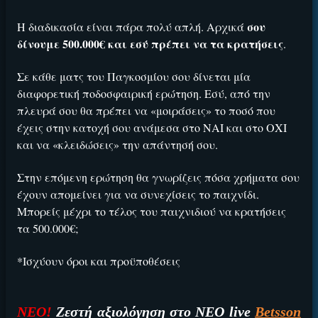
ΕΓΚΡΙΣΗ ΑΠΟ ΑΡΧΟΝΤΑ ΕΓΚΡΙΣΗ ΑΠΟ ΑΡΧΟΝΤΑ
σου
Η διαδικασία είναι πάρα πολύ απλή. Αρχικά
δίνουμε 500.000€ και εσύ πρέπει να τα κρατήσεις
.
Σε κάθε ματς του Παγκοσμίου σου δίνεται μία
διαφορετική ποδοσφαιρική ερώτηση. Εσύ, από την
πλευρά σου θα πρέπει να «μοιράσεις» το ποσό που
έχεις στην κατοχή σου ανάμεσα στο ΝΑΙ και στο ΟΧΙ
και να «κλειδώσεις» την απάντησή σου.
Στην επόμενη ερώτηση θα γνωρίζεις πόσα χρήματα σου
έχουν απομείνει για να συνεχίσεις το παιχνίδι.
Μπορείς μέχρι το τέλος του παιχνιδιού να κρατήσεις
τα 500.000€;
*Ισχύουν όροι και προϋποθέσεις
ΝΕΟ!
Ζεστή αξιολόγηση στο ΝΕΟ live
Betsson