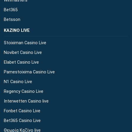
Winmasters
Bet365
Betsson
ΚΑΖΙΝΟ LIVE
Stoiximan Casino Live
Novibet Casino Live
Elabet Casino Live
Pamestoixima Casino Live
N1 Casino Live
Regency Casino Live
Interwetten Casino live
Fonbet Casino Live
Bet365 Casino Live
Θεωρία Καζίνο live