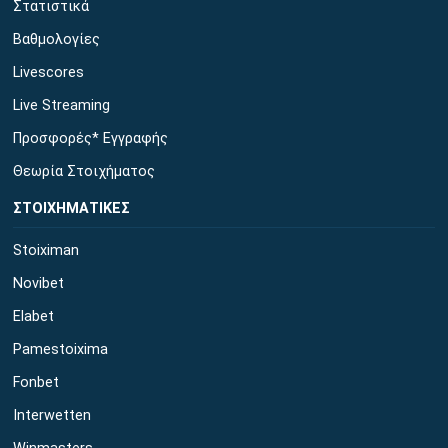
Στατιστικά
Βαθμολογίες
Livescores
Live Streaming
Προσφορές* Εγγραφής
Θεωρία Στοιχήματος
ΣΤΟΙΧΗΜΑΤΙΚΕΣ
Stoiximan
Novibet
Elabet
Pamestoixima
Fonbet
Interwetten