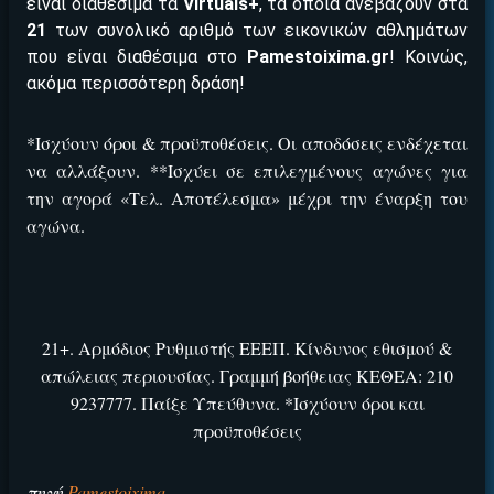
ΕΓΚΡΙΣΗ ΑΠΟ ΑΡΧΟΝΤΑ ΕΓΚΡΙΣΗ ΑΠΟ ΑΡΧΟΝΤΑ
είναι διαθέσιμα τα
Virtuals+
, τα οποία ανεβάζουν στα
21
των συνολικό αριθμό των εικονικών αθλημάτων
που είναι διαθέσιμα στο
Pamestoixima.gr
! Κοινώς,
ακόμα περισσότερη δράση!
*
Ισχύουν όροι & προϋποθέσεις. Οι αποδόσεις ενδέχεται
να αλλάξουν.
**Ισχύει σε επιλεγμένους αγώνες για
την αγορά «Τελ. Αποτέλεσμα» μέχρι την έναρξη του
αγώνα.
21+. Αρμόδιος Ρυθμιστής ΕΕΕΠ. Κίνδυνος εθισμού &
απώλειας περιουσίας. Γραμμή βοήθειας ΚΕΘΕΑ: 210
Βρέθηκε στοιχηματική με:
9237777. Παίξε Υπεύθυνα. *Ισχύουν όροι και
προϋποθέσεις
πηγή
Pamestoixima