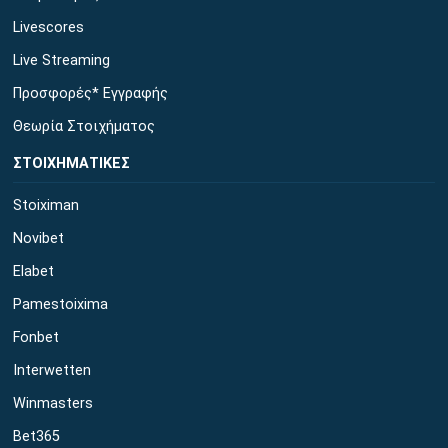
Livescores
Live Streaming
Προσφορές* Εγγραφής
Θεωρία Στοιχήματος
ΣΤΟΙΧΗΜΑΤΙΚΕΣ
Stoiximan
Novibet
Elabet
Pamestoixima
Fonbet
Interwetten
Winmasters
Bet365