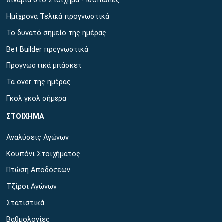
Χινάρια στο Στοίχημα - Ισοπαλίες
Ημίχρονα Τελικά προγνωστικά
Το δυνατό σημείο της ημέρας
Bet Builder προγνωστικά
Προγνωστικά μπάσκετ
Τα over της ημέρας
Γκολ γκολ σήμερα
ΣΤΟΙΧΗΜΑ
Αναλύσεις Αγώνων
Κουπόνι Στοιχήματος
Πτώση Αποδόσεων
Τζίροι Αγώνων
Στατιστικά
Βαθμολογίες