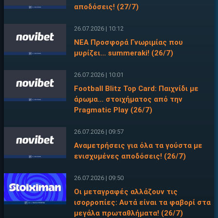
αποδόσεις! (27/7)
26.07.2026 | 10:12
ΝΕΑ Προσφορά Γνωριμίας που
μυρίζει… summeraki! (26/7)
26.07.2026 | 10:01
Football Blitz Top Card: Παιχνίδι με
άρωμα… στοιχήματος από την
Pragmatic Play (26/7)
26.07.2026 | 09:57
Αναμετρήσεις για όλα τα γούστα με
ενισχυμένες αποδόσεις! (26/7)
26.07.2026 | 09:50
Οι μεταγραφές αλλάζουν τις
ισορροπίες: Αυτά είναι τα φαβορί στα
μεγάλα πρωταθλήματα! (26/7)