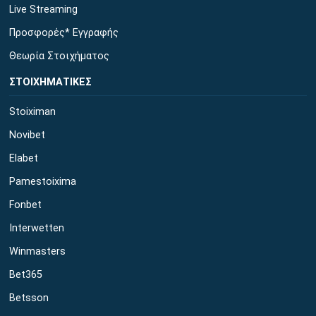
Live Streaming
Προσφορές* Εγγραφής
Θεωρία Στοιχήματος
ΣΤΟΙΧΗΜΑΤΙΚΕΣ
Stoiximan
Novibet
Elabet
Pamestoixima
Fonbet
Interwetten
Winmasters
Bet365
Betsson