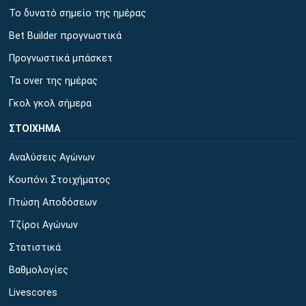
Το δυνατό σημείο της ημέρας
Bet Builder προγνωστικά
Προγνωστικά μπάσκετ
Τα over της ημέρας
Γκολ γκολ σήμερα
ΣΤΟΙΧΗΜΑ
Αναλύσεις Αγώνων
Κουπόνι Στοιχήματος
Πτώση Αποδόσεων
Τζίροι Αγώνων
Στατιστικά
Βαθμολογίες
Livescores