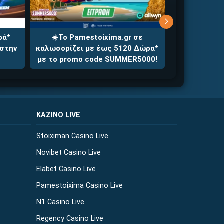
ρά*
☀️To Pamestoixima.gr σε
🎁SUPER 
 στην
καλωσορίζει με έως 5120 Δώρα*
ΚΑΤΑΘΕΣΗ
με το promo code SUMMER5000!
ΚΑΖΙΝΟ LIVE
Stoiximan Casino Live
Novibet Casino Live
Elabet Casino Live
Pamestoixima Casino Live
N1 Casino Live
Regency Casino Live