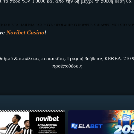
ι το ποσό των 1.000€ και από την 6η μέχρι τη 5000ή θέση θ
ΤΟΧΗ ΣΤΑ ΠΑΙΓΝΙΑ. ΙΣΧΥΟΥΝ ΟΡΟΙ & ΠΡΟΫΠΟΘΕΣΕΙΣ ΔΙΑΘΕΣΙΜΟΙ ΣΤΟ NO
ive
Novibet Casino
!
θισμού & απώλειας περιουσίας. Γραμμή βοήθειας ΚΕΘΕΑ: 210 9
προϋποθέσεις