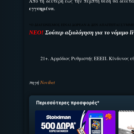
Από τη δεύτερη έως την πέμπτη θέση θα δίνετα
εγγυημένα
.
*Ο ΔΙΑΓΩΝΙΣΜΟΣ ΕΙΝΑΙ ΔΩΡΕΑΝ & ΔΕΝ ΑΠΑΙΤΕΙΤΑΙ ΣΥΜΜΕ
ΝΕΟ!
Σούπερ αξιολόγηση για το νόμιμο l
21+. Αρμόδιος Ρυθμιστής ΕΕΕΠ. Κίνδυνος ε
πηγή
Novibet
Περισσότερες προσφορές*