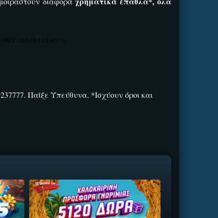
χρηματικά έπαθλα*, όλα
α μοιραστούν διαφορά
VIBET.GR/NOVI-LEAGUE
237777. Παίξε Υπεύθυνα. *Ισχύουν όροι και