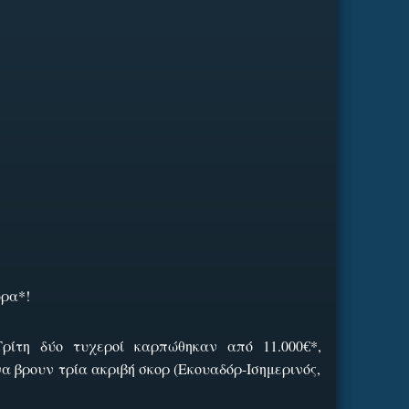
ώρα*!
ρίτη δύο τυχεροί καρπώθηκαν από 11.000€*,
α βρουν τρία ακριβή σκορ (Εκουαδόρ-Ισημερινός,