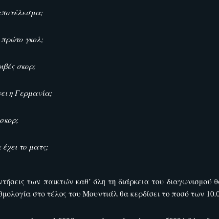
αποτέλεσμα;
 πρώτο γκολ;
ιβές σκορ;
ει η Γερμανία;
σκορ;
έχει το ματς;
αντήσεις των παικτών καθ’ όλη τη διάρκεια του διαγωνισμού
μολογία στο τέλος του Μουντιάλ θα κερδίσει το ποσό των 10.