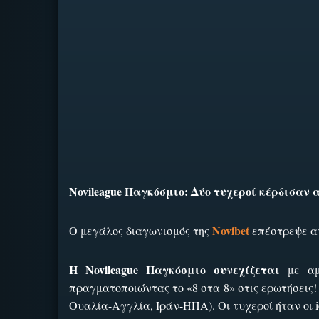
Novileague
Παγκόσμιο: Δύο τυχεροί κέρδισαν α
Novibet
Ο μεγάλος διαγωνισμός της
επέστρεψε αν
H
Novileague
Παγκόσμιο συνεχίζεται
με αμε
πραγματοποιώντας το «8 στα 8» στις ερωτήσεις!
Ουαλία-Αγγλία, Ιράν-ΗΠΑ). Οι τυχεροί ήταν οι i