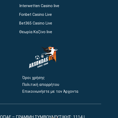
Interwetten Casino live
Fonbet Casino Live
Bet365 Casino Live
Θεωρία Καζίνο live
Όροι χρήσης
Πολιτική απορρήτου
Επικοινωνήστε με τον Άρχοντα
ΕΓΚΡΙΣΗ 
κε στοιχηματική με:
ολη εγγραφή
ΟΠΑΕ – ΓΡΑΜΜΗ ΣΥΜΒΟΥΛΕΥΤΙΚΗΣ: 1114 |