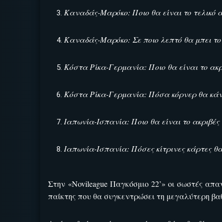
Καναδάς-Μαρόκο: Ποιο θα είναι το τελικό 
Καναδάς-Μαρόκο: Σε ποιο λεπτό θα μπει το
Κόστα Ρίκα-Γερμανία: Ποιο θα είναι το ακρ
Κόστα Ρίκα-Γερμανία: Πόσα κόρνερ θα κάν
Ιαπωνία-Ισπανία: Ποιο θα είναι το ακριβές 
Ιαπωνία-Ισπανία: Πόσες κίτρινες κάρτες θα 
Στην «Novileague Παγκόσμιο 22’» οι σωστές απ
παίκτης που θα συγκεντρώσει τη μεγαλύτερη βαθ