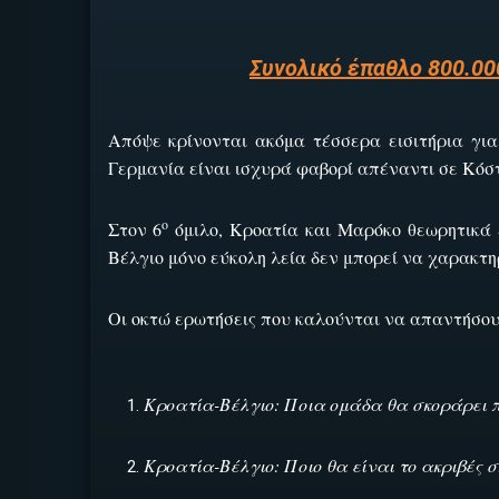
Συνολικό έπαθλο 800.00
Απόψε κρίνονται ακόμα τέσσερα εισιτήρια για
Γερμανία είναι ισχυρά φαβορί απέναντι σε Κόστ
ο
Στον 6
όμιλο, Κροατία και Μαρόκο θεωρητικά 
Βέλγιο μόνο εύκολη λεία δεν μπορεί να χαρακτηρ
Οι οκτώ ερωτήσεις που καλούνται να απαντήσου
Κροατία-Βέλγιο: Ποια ομάδα θα σκοράρει 
Κροατία-Βέλγιο: Ποιο θα είναι το ακριβές σ