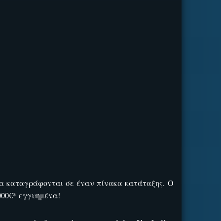
 θα καταγράφονται σε έναν πίνακα κατάταξης. Ο
000€* εγγυημένα!