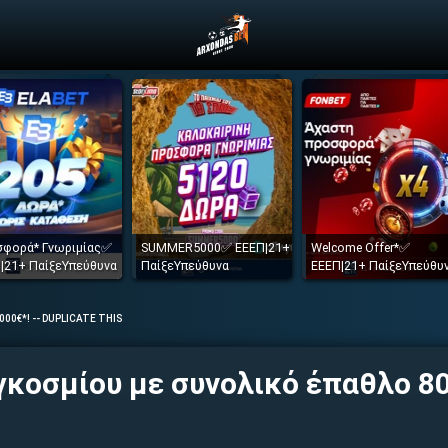
φορά* Γνωριμίας✅
SUMMER5000✅ ΕΕΕΠ|21+
Welcome Offer*✅
|21+ ΠαίξεΥπεύθυνα
ΠαίξεΥπεύθυνα
ΕΕΕΠ|21+ ΠαίξεΥπεύθυ
0€*! -- DUPLICATE THIS
κοσμίου με συνολικό έπαθλο 800.