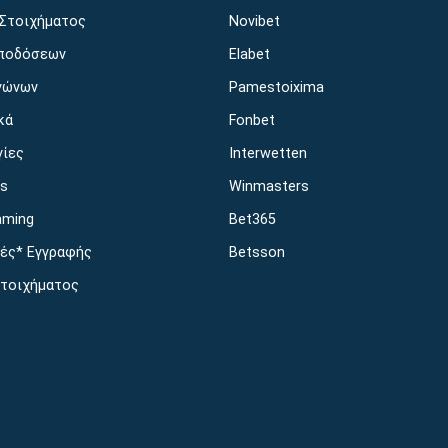
Στοιχήματος
Novibet
ποδόσεων
Elabet
γώνων
Pamestoixima
κά
Fonbet
γίες
Interwetten
es
Winmasters
aming
Bet365
ές* Εγγραφής
Betsson
Στοιχήματος