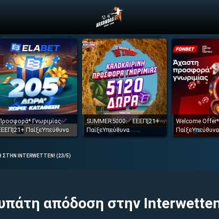
Προσφορά* Γνωριμίας✅
SUMMER5000✅ ΕΕΕΠ|21+
Welcome Offer
ΕΕΕΠ|21+ ΠαίξεΥπεύθυνα
ΠαίξεΥπεύθυνα
ΠαίξεΥπεύθυνα
 ΣΤΗΝ INTERWETTEN! (23/5)
υπάτη απόδοση στην Interwetten!