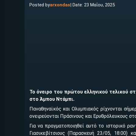
Posted by
arxondas
| Date: 23 Μαΐου, 2025
Το όνειρο του πρώτου ελληνικού τελικού στ
στο Άμπου Ντάμπι.
Παναθηναϊκός και Ολυμπιακός ρίχνονται σήμε
ονειρεύονται Πράσινους και Ερυθρόλευκους στον
Για να πραγματοποιηθεί αυτό το ιστορικό ρα
Γιασικεβίτσιους (Παρασκευή 23/05, 18:00)