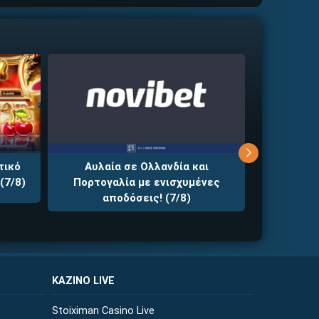
τικό
Αυλαία σε Ολλανδία και
ΠΑΟΚ - Άν
(7/8)
Πορτογαλία με ενισχυμένες
είσοδο στ
αποδόσεις! (7/8)
League, 
στη
ΚΑΖΙΝΟ LIVE
Stoiximan Casino Live