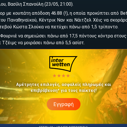
, Βασίλη Σπανούλη (23/05, 21:00).
ορ με κουπάτη απόδοση 46.88 (!), η οποία προκύπτει από Bet
του Παναθηναϊκού, Κέντρικ Ναν και Νάιτζελ Χέις να σκοράρο
ντεβού Κώστα Σλούκα να πετύχει πάνω από 1,5 τρίποντο.
άν Φουρνιέ να σημειώσει πάνω από 17,5 πόντους κόντρα στο
 Τζέιμς να μοιράσει πάνω από 5,5 ασίστ.
☆☆☆☆☆
★★★★★
Αμέτρητες επιλογές, ασφαλείς πληρωμές και
επιβράβευση* για τους παίκτες!
Εγγραφή