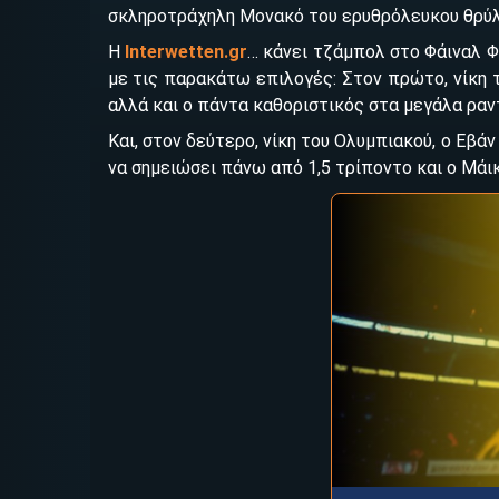
σκληροτράχηλη Μονακό του ερυθρόλευκου θρύλου
Η
Interwetten.gr
… κάνει τζάμπολ στο Φάιναλ Φ
με τις παρακάτω επιλογές: Στον πρώτο, νίκη 
αλλά και ο πάντα καθοριστικός στα μεγάλα ρα
Και, στον δεύτερο, νίκη του Ολυμπιακού, ο Εβ
να σημειώσει πάνω από 1,5 τρίποντο και ο Μάικ