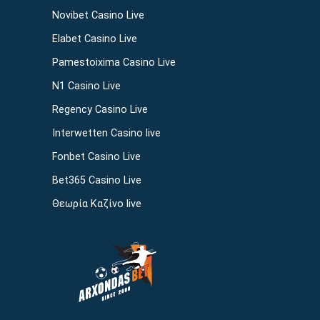
Novibet Casino Live
Elabet Casino Live
Pamestoixima Casino Live
N1 Casino Live
Regency Casino Live
Interwetten Casino live
Fonbet Casino Live
Bet365 Casino Live
Θεωρία Καζίνο live