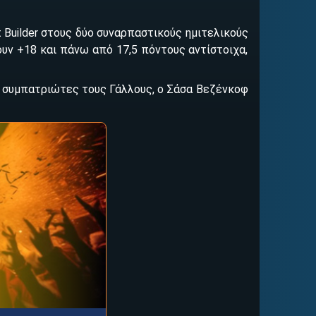
 Builder στους δύο συναρπαστικούς ημιτελικούς
υν +18 και πάνω από 17,5 πόντους αντίστοιχα,
υς συμπατριώτες τους Γάλλους, ο Σάσα Βεζένκοφ