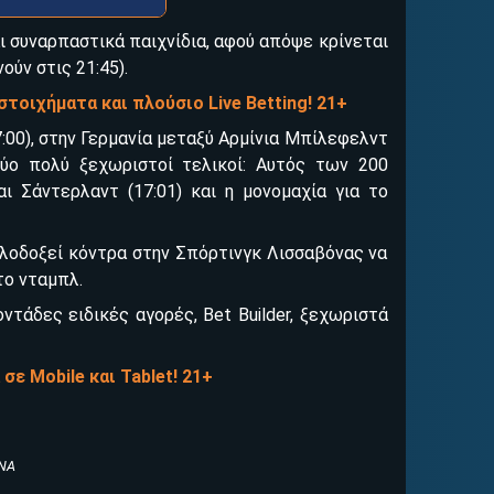
ι συναρπαστικά παιχνίδια, αφού απόψε κρίνεται
ούν στις 21:45).
τοιχήματα και πλούσιο Live Betting! 21+
7:00), στην Γερμανία μεταξύ Αρμίνια Μπίλεφελντ
δύο πολύ ξεχωριστοί τελικοί: Αυτός των 200
ι Σάντερλαντ (17:01) και η μονομαχία για το
ιλοδοξεί κόντρα στην Σπόρτινγκ Λισσαβόνας να
το νταμπλ.
τάδες ειδικές αγορές, Bet Builder, ξεχωριστά
ε Mobile και Tablet! 21+
ΥΝΑ