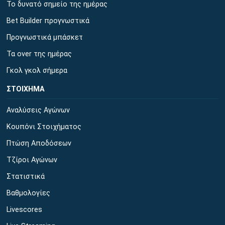
Το δυνατό σημείο της ημέρας
Bet Builder προγνωστικά
Προγνωστικά μπάσκετ
Τα over της ημέρας
Γκολ γκολ σήμερα
ΣΤΟΙΧΗΜΑ
Αναλύσεις Αγώνων
Κουπόνι Στοιχήματος
Πτώση Αποδόσεων
Τζίροι Αγώνων
Στατιστικά
Βαθμολογίες
Livescores