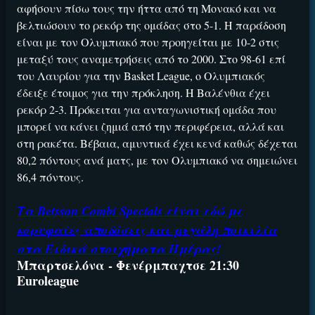
αφήσουν πίσω τους την ήττα από τη Μονακό και να
βελτιώσουν το ρεκόρ της ομάδας στο 5-1. Η παράδοση
είναι με τον Ολυμπιακό που προηγείται με 10-2 στις
μεταξύ τους αναμετρήσεις από το 2000. Στο 98-61 επί
του Λαυρίου για την Basket League, ο Ολυμπιακός
έδειξε έτοιμος για την πρόκληση. Η Βαλένθια έχει
ρεκόρ 2-3. Πρόκειται για ανταγωνιστική ομάδα που
ΕΓΚΡΙΣΗ ΑΠΟ ΑΡΧΟΝΤΑ ΕΓΚΡΙΣΗ ΑΠΟ ΑΡΧΟΝΤΑ
μπορεί να κάνει ζημιά από την περιφέρεια, αλλά και
στη ρακέτα. Βέβαια, αμυντικά έχει κενά καθώς δέχεται
80,2 πόντους ανά ματς, με τον Ολυμπιακό να σημειώνει
86,4 πόντους.
Τα Betsson Combi Specials είναι εδώ με
κορυφαίες αποδόσεις και μεγάλη ποικιλία
στα Ειδικά στοιχήματα Ημέρας!
Μπαρτσελόνα - Φενέρμπαχτσε 21:30
Euroleague