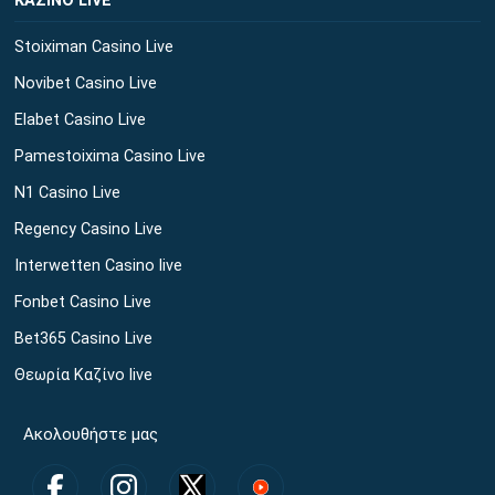
ΚΑΖΙΝΟ LIVE
Stoiximan Casino Live
Novibet Casino Live
Elabet Casino Live
Pamestoixima Casino Live
N1 Casino Live
Regency Casino Live
Interwetten Casino live
Fonbet Casino Live
Bet365 Casino Live
Θεωρία Καζίνο live
Ακολουθήστε μας