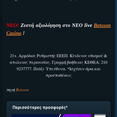
ΝΕΟ!
Ζεστή αξιολόγηση στο ΝΕΟ live
Betsson
Casino
!
21+. Αρμόδιος Ρυθμιστής ΕΕΕΠ. Κίνδυνος εθισμού &
απώλειας περιουσίας. Γραμμή βοήθειας ΚΕΘΕΑ: 210
9237777. Παίξε Υπεύθυνα. *Ισχύουν όροι και
προϋποθέσεις
πηγή
Betsson
Περισσότερες προσφορές*