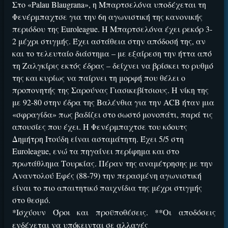
Στο «Palau Blaugrana», η Μπαρτσελόνα υποδέχεται τη
Φενέρμπαχτσε για την 6η αγωνιστική της κανονικής
περιόδου της Euroleague. Η Μπαρτσελόνα έχει ρεκόρ 3-
2 μέχρι στιγμής. Έχει αστάθεια στην απόδοσή της, αν
ΕΓΚΡΙΣΗ ΑΠΟ ΑΡΧΟΝΤΑ ΕΓΚΡΙΣΗ ΑΠΟ ΑΡΧΟΝΤΑ
Βρέθηκε στοιχηματική με:
και το τελευταίο διάστημα – με εξαίρεση την ήττα από
τη Ζαλγκίρις εκτός έδρας – δείχνει να βρίσκει το ρυθμό
της και κυρίως να παίρνει τη μορφή που θέλει ο
προπονητής της Σαρούνας Γιασικεβίτσιους. Η νίκη της
με 92-80 στην έδρα της Βαλένθια για την ACB ήταν μια
«σφραγίδα» πως βαδίζει στο σωστό μονοπάτι, παρά τις
απουσίες που έχει. Η Φενέρμπαχτσε του κόουτς
Εύκολη εγγραφή
Δημήτρη Ιτούδη είναι ασταμάτητη. Έχει 5/5 στη
Άμεση ταυτοποίηση
Euroleague, ενώ τα πηγαίνει περίφημα και στο
Γρήγορες αναλήψεις
πρωτάθλημα Τουρκίας. Πέραν της αναμέτρησης με την
↪ΠΑΙΞΕ ΝΟΜΙΜΑ
Αναντολού Εφές (88-79) την περασμένη αγωνιστική
είναι το πιο απαιτητικό παιχνίδια της μέχρι στιγμής
στο θεσμό.
ΕΕΕΠ | 21+ | ΠΑΙΞΕ ΥΠΕΥΘΥΝΑ
*Ισχύουν Όροι και προϋποθέσεις. **Οι αποδόσεις
ενδέχεται να υπόκεινται σε αλλαγές