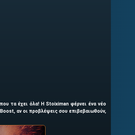
ου τα έχει όλα! Η Stoiximan φέρνει ένα νέο
r Boost, αν οι προβλέψεις σου επιβεβαιωθούν,