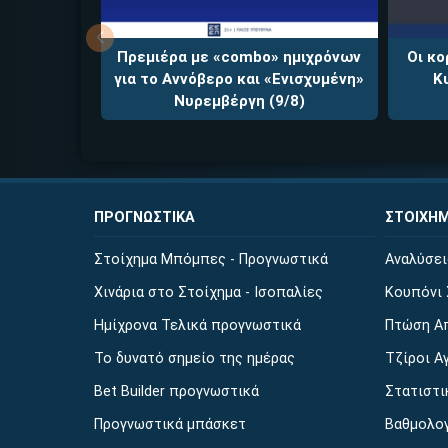
Πρεμιέρα με «combo» ημιχρόνων
Oι κ
για το Αννόβερο και «Ενισχυμένη»
Κ
Νυρεμβέργη (9/8)
ΠΡΟΓΝΩΣΤΙΚΑ
ΣΤΟΙΧΗ
Στοίχημα Μπόμπες - Προγνωστικά
Αναλύσε
Χινάρια στο Στοίχημα - Ισοπαλίες
Κουπόνι 
Ημίχρονα Τελικά προγνωστικά
Πτώση Α
Το δυνατό σημείο της ημέρας
Τζίροι Α
Bet Builder προγνωστικά
Στατιστι
Προγνωστικά μπάσκετ
Βαθμολο