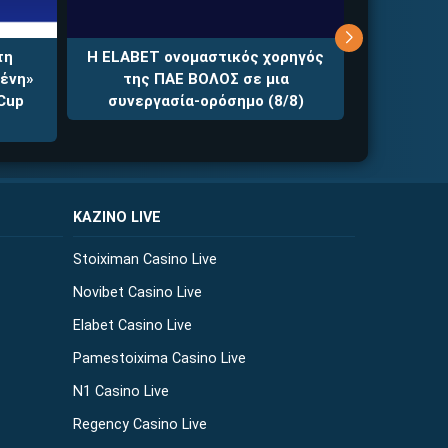
τη
Η ELABET ονομαστικός χορηγός
Οι 
μένη»
της ΠΑΕ ΒΟΛΟΣ σε μια
Σαββατοκύ
Cup
συνεργασία-ορόσημο (8/8)
με έπ
ΚΑΖΙΝΟ LIVE
Stoiximan Casino Live
Novibet Casino Live
Elabet Casino Live
Pamestoixima Casino Live
N1 Casino Live
Regency Casino Live