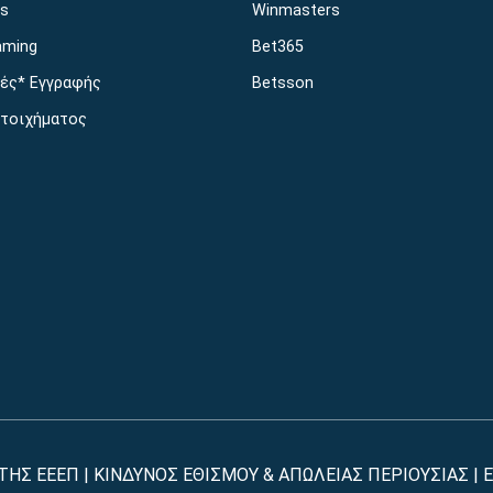
es
Winmasters
aming
Bet365
ές* Εγγραφής
Betsson
Στοιχήματος
Βρέθη
Εύκ
ΤΗΣ ΕΕΕΠ | ΚΙΝΔΥΝΟΣ ΕΘΙΣΜΟΥ & ΑΠΩΛΕΙΑΣ ΠΕΡΙΟΥΣΙΑΣ |
Ε
Άμε