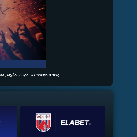
 | Ισχύουν Όροι & Προϋποθέσεις