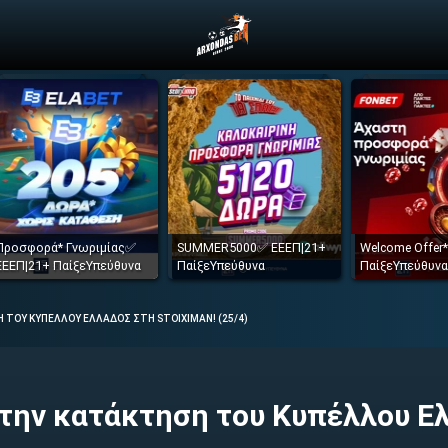
Προσφορά* Γνωριμίας✅
SUMMER5000✅ ΕΕΕΠ|21+
Welcome Offer
ΕΕΕΠ|21+ ΠαίξεΥπεύθυνα
ΠαίξεΥπεύθυνα
ΠαίξεΥπεύθυνα
ΤΟΥ ΚΥΠΕΛΛΟΥ ΕΛΛΑΔΟΣ ΣΤΗ STOIXIMAN! (25/4)
την κατάκτηση του Κυπέλλου Ελ