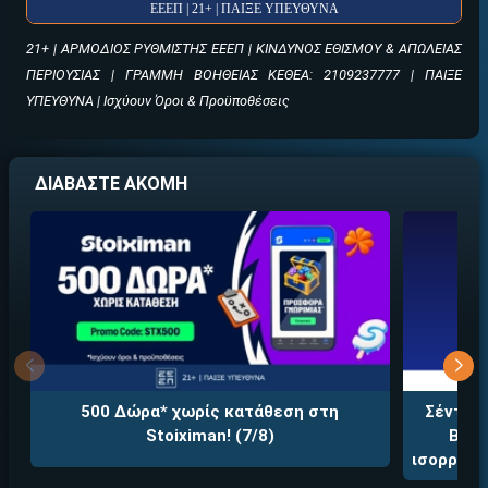
ΕΕΕΠ | 21+ | ΠΑΙΞΕ ΥΠΕΥΘΥΝΑ
21+ | ΑΡΜΟΔΙΟΣ ΡΥΘΜΙΣΤΗΣ ΕΕΕΠ | ΚΙΝΔΥΝΟΣ ΕΘΙΣΜΟΥ & ΑΠΩΛΕΙΑΣ
ΠΕΡΙΟΥΣΙΑΣ | ΓΡΑΜΜΗ ΒΟΗΘΕΙΑΣ ΚΕΘΕΑ: 2109237777 | ΠΑΙΞΕ
ΥΠΕΥΘΥΝΑ | Ισχύουν Όροι & Προϋποθέσεις
ΕΓΚΡΙΣΗ ΑΠΟ ΑΡΧΟΝΤΑ ΕΓΚΡΙΣΗ ΑΠΟ ΑΡΧΟΝΤΑ
ΔΙΑΒΑΣΤΕ ΑΚΟΜΗ
Βρέθηκε στοιχηματική με:
Εύκολη εγγραφή
500 Δώρα* χωρίς κατάθεση στη
Σέντρα 
Άμεση ταυτοποίηση
Stoiximan! (7/8)
Buil
Γρήγορες αναλήψεις
ισορροπί