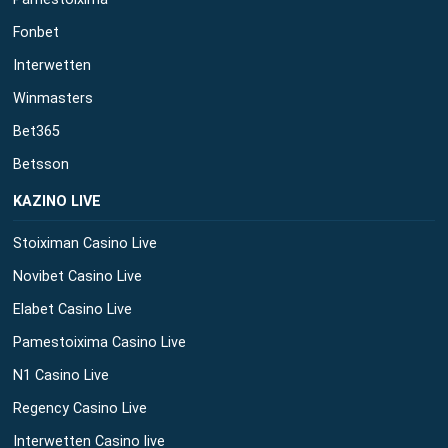
Fonbet
Interwetten
Winmasters
Bet365
Betsson
ΚΑΖΙΝΟ LIVE
Stoiximan Casino Live
Novibet Casino Live
Elabet Casino Live
Pamestoixima Casino Live
N1 Casino Live
Regency Casino Live
Interwetten Casino live