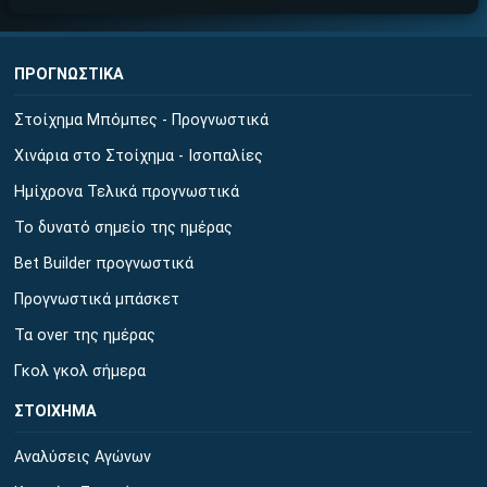
↪ΠΑΙΞΕ ΝΟΜΙΜΑ
ΕΕΕΠ | 21+ | ΠΑΙΞΕ ΥΠΕΥΘΥΝΑ
ΠΡΟΓΝΩΣΤΙΚΑ
Στοίχημα Μπόμπες - Προγνωστικά
Χινάρια στο Στοίχημα - Ισοπαλίες
Ημίχρονα Τελικά προγνωστικά
Το δυνατό σημείο της ημέρας
Bet Builder προγνωστικά
Προγνωστικά μπάσκετ
Τα over της ημέρας
Γκολ γκολ σήμερα
ΣΤΟΙΧΗΜΑ
Αναλύσεις Αγώνων