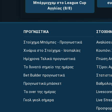
Μπέρμιγχαμ στο League Cup
συ
Αγγλίας (8/8)
ΠΡΟΓΝΩΣΤΙΚΑ
ΣΤΟΙΧΗ
Στοίχημα Μπόμπες - Προγνωστικά
Αναλύσε
Χινάρια στο Στοίχημα - Ισοπαλίες
Κουπόνι 
Ημίχρονα Τελικά προγνωστικά
Πτώση Α
Το δυνατό σημείο της ημέρας
Τζίροι Α
Bet Builder προγνωστικά
Στατιστι
Προγνωστικά μπάσκετ
Βαθμολο
Τα over της ημέρας
Livescor
Γκολ γκολ σήμερα
Live Stre
Προσφορ