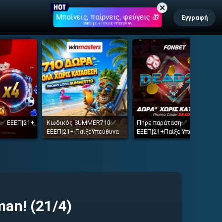
Μπαίνεις, παίρνεις, φεύγεις 🎁
Εγγραφή
ΕΕΕΠ | 21+ | ΠΑΙΞΕ ΥΠΕΥΘΥΝΑ
*✅ ΕΕΕΠ|21+
Κωδικός SUMMER710✅
Πήρε παράταση✅
ΕΕΕΠ|21+ ΠαίξεΥπεύθυνα
ΕΕΕΠ|21+Παίξε Υπεύθυνα
an! (21/4)