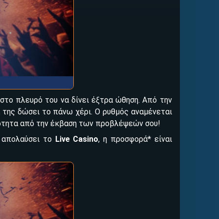
στο πλευρό του να δίνει έξτρα ώθηση. Από την
α της δώσει το πάνω χέρι. Ο ρυθμός αναμένεται
ξάρτητα από την έκβαση των προβλέψεών σου!
α απολαύσει το
Live Casino
, η προσφορά* είναι