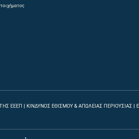
Στοιχήματος
Βρέθη
Εύκ
ΤΗΣ ΕΕΕΠ | ΚΙΝΔΥΝΟΣ ΕΘΙΣΜΟΥ & ΑΠΩΛΕΙΑΣ ΠΕΡΙΟΥΣΙΑΣ |
Ε
Άμε
Γρή