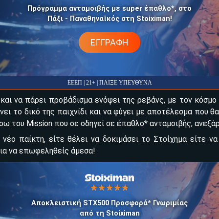
Πρόγραμμα ανταμοιβής με super έπαθλο*, στο
Πάξι - Παναθηναϊκός στη Stoiximan!
EΓΓΡΑΦΗ
ΕΕΕΠ | 21+ | ΠΑΙΞΕ ΥΠΕΥΘΥΝΑ
και να πάρει προβάδισμα ενόψει της ρεβάνς, με τον κόσμο 
ει το δικό της παιχνίδι και να φύγει με αποτέλεσμα που θ
έσω του Mission που σε οδηγεί σε έπαθλο* ανταμοιβής, ανε
 νέο παίκτη, είτε θέλει να δοκιμάσει το Στοίχημα είτε ν
για να επωφεληθείς άμεσα!
☆☆☆☆☆
★★★★★
Αποκλειστική STX500 Προσφορά* Γνωριμίας
από τη Stoiximan