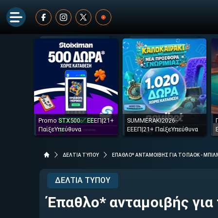
Promo STX500✅ ΕΕΕΠ|21+
SUMMERAKI2026✅
ΠαίξεΥπεύθυνα
ΕΕΕΠ|21+ ΠαίξεΥπεύθυνα
ΔΕΛΤΙΑ ΤΥΠΟΥ
ΕΠΑΘΛΟ* ΑΝΤΑΜΟΙΒΗΣ ΓΙΑ ΤΟ ΠΑΟΚ - ΜΠΙΛΜ
ΔΕΛΤΙΑ ΤΥΠΟΥ
Έπαθλο* ανταμοιβής για 