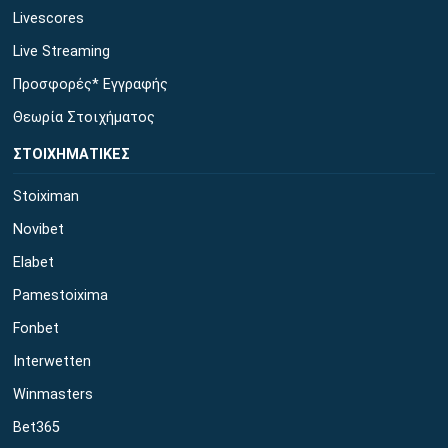
Livescores
Live Streaming
Προσφορές* Εγγραφής
Θεωρία Στοιχήματος
ΣΤΟΙΧΗΜΑΤΙΚΕΣ
Stoiximan
Novibet
Elabet
Pamestoixima
Fonbet
Interwetten
Winmasters
Bet365