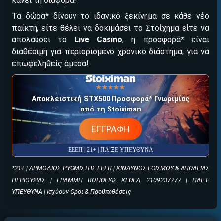
ΕΓΚΡΙΣΗ ΑΠΟ ΑΡΧΟΝΤΑ ΕΓΚΡΙΣΗ ΑΠΟ ΑΡΧΟΝΤΑ
κάνει τη διαφορά!
Τα δώρα* δίνουν το ιδανικό ξεκίνημα σε κάθε νέο
παίκτη, είτε θέλει να δοκιμάσει το Στοίχημα είτε να
απολαύσει το
Live Casino
, η προσφορά* είναι
διαθέσιμη για περιορισμένο χρονικό διάστημα, για να
επωφεληθείς άμεσα!
☆☆☆☆☆
★★★★★
Αποκλειστική STX500 Προσφορά* Γνωριμίας
από τη Stoiximan
EΓΓΡΑΦΗ
ΕΕΕΠ | 21+ | ΠΑΙΞΕ ΥΠΕΥΘΥΝΑ
Βρέθηκε στοιχηματική με:
*21+ | ΑΡΜΟΔΙΟΣ ΡΥΘΜΙΣΤΗΣ ΕΕΕΠ | ΚΙΝΔΥΝΟΣ ΕΘΙΣΜΟΥ & ΑΠΩΛΕΙΑΣ
ΠΕΡΙΟΥΣΙΑΣ | ΓΡΑΜΜΗ ΒΟΗΘΕΙΑΣ ΚΕΘΕΑ: 2109237777 | ΠΑΙΞΕ
ΥΠΕΥΘΥΝΑ | Ισχύουν Όροι & Προϋποθέσεις