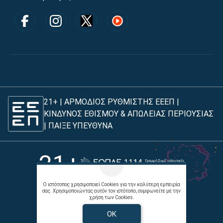
21+ | ΑΡΜΟΔΙΟΣ ΡΥΘΜΙΣΤΗΣ ΕΕΕΠ |
ΚΙΝΔΥΝΟΣ ΕΘΙΣΜΟΥ & ΑΠΩΛΕΙΑΣ ΠΕΡΙΟΥΣΙΑΣ
|
ΠΑΙΞΕ ΥΠΕΥΘΥΝΑ
21+
Ο ιστότοπος χρησιμοποιεί Cookies για την καλύτερη εμπειρία
σας. Χρησιμοποιώντας αυτόν τον ιστότοπο, συμφωνείτε με την
χρήση των Cookies.
Όροι χρήσης |
Πολιτική απορρήτου |
Επικοινωνήστε με τον Άρχοντα
OK