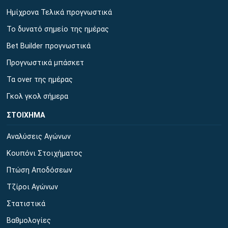
Ημίχρονα Τελικά προγνωστικά
Το δυνατό σημείο της ημέρας
Bet Builder προγνωστικά
Προγνωστικά μπάσκετ
Τα over της ημέρας
Γκολ γκολ σήμερα
ΣΤΟΙΧΗΜΑ
Αναλύσεις Αγώνων
Κουπόνι Στοιχήματος
Πτώση Αποδόσεων
Τζίροι Αγώνων
Στατιστικά
Βαθμολογίες