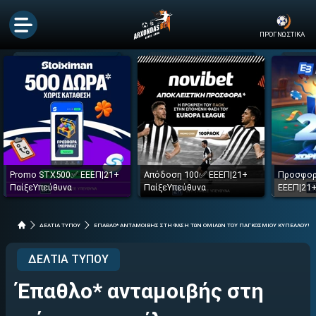
ΠΡΟΓΝΩΣΤΙΚΑ
Promo STX500✅ ΕΕΕΠ|21+
Απόδοση 100✅ ΕΕΕΠ|21+
Προσφορ
ΠαίξεΥπεύθυνα
ΠαίξεΥπεύθυνα
ΕΕΕΠ|21+
ΔΕΛΤΙΑ ΤΥΠΟΥ
ΕΠΑΘΛΟ* ΑΝΤΑΜΟΙΒΗΣ ΣΤΗ ΦΑΣΗ ΤΩΝ ΟΜΙΛΩΝ ΤΟΥ ΠΑΓΚΟΣΜΙΟΥ ΚΥΠΕΛΛΟΥ!
ΔΕΛΤΙΑ ΤΥΠΟΥ
Έπαθλο* ανταμοιβής στη