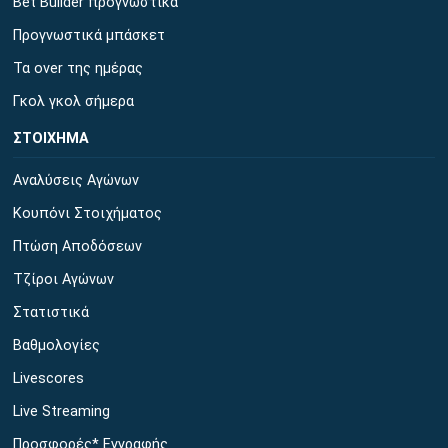
Bet Builder προγνωστικά
Προγνωστικά μπάσκετ
Τα over της ημέρας
Γκολ γκολ σήμερα
ΣΤΟΙΧΗΜΑ
Αναλύσεις Αγώνων
Κουπόνι Στοιχήματος
Πτώση Αποδόσεων
Τζίροι Αγώνων
Στατιστικά
Βαθμολογίες
Livescores
Live Streaming
Προσφορές* Εγγραφής