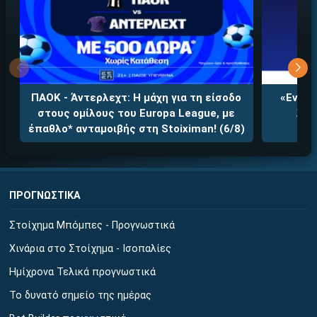
Εύκολη εγγραφή
Άμεση ταυτοποίηση
Γρήγορες αναλήψεις
↪ΠΑΙΞΕ ΝΟΜΙΜΑ
ΠΑΟΚ - Άντερλεχτ: Η μάχη για τη είσοδο
«Ενισχ
ΕΕΕΠ | 21+ | ΠΑΙΞΕ ΥΠΕΥΘΥΝΑ
στους ομίλους του Europa League, με
Άντ
έπαθλο* ανταμοιβής στη Stoiximan! (6/8)
ΠΡΟΓΝΩΣΤΙΚΑ
Στοίχημα Μπόμπες - Προγνωστικά
Χινάρια στο Στοίχημα - Ισοπαλίες
Ημίχρονα Τελικά προγνωστικά
Το δυνατό σημείο της ημέρας