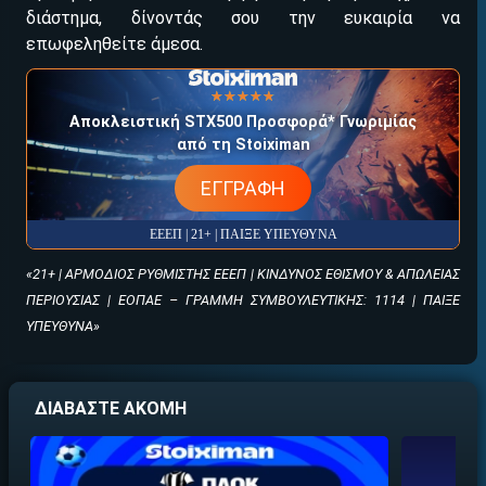
ΕΓΚΡΙΣΗ ΑΠΟ ΑΡΧΟΝΤΑ ΕΓΚΡΙΣΗ ΑΠΟ ΑΡΧΟΝΤΑ
διάστημα, δίνοντάς σου την ευκαιρία να
επωφεληθείτε άμεσα.
☆☆☆☆☆
★★★★★
Αποκλειστική STX500 Προσφορά* Γνωριμίας
από τη Stoiximan
EΓΓΡΑΦΗ
ΕΕΕΠ | 21+ | ΠΑΙΞΕ ΥΠΕΥΘΥΝΑ
«21+ | ΑΡΜΟΔΙΟΣ ΡΥΘΜΙΣΤΗΣ ΕΕΕΠ | ΚΙΝΔΥΝΟΣ ΕΘΙΣΜΟΥ & ΑΠΩΛΕΙΑΣ
ΕΓΚΡΙΣΗ ΑΠΟ ΑΡΧΟΝΤΑ ΕΓΚΡΙΣΗ ΑΠΟ ΑΡΧΟΝΤΑ
ΠΕΡΙΟΥΣΙΑΣ | ΕΟΠΑΕ – ΓΡΑΜΜΗ ΣΥΜΒΟΥΛΕΥΤΙΚΗΣ: 1114 | ΠΑΙΞΕ
Βρέθηκε στοιχηματική με:
ΥΠΕΥΘΥΝΑ»
ΔΙΑΒΑΣΤΕ ΑΚΟΜΗ