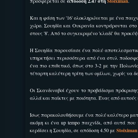
απόδοση 2.47 στη
Stoiximan
προσφέρεται σε
.
Και η φάση των '16' ολοκληρώνεται με ένα παιχ
χώρο. Σουηδία και Ουκρανία κοντράρονται στο 
στους '8'. Από το συγκεκριμένο 'κλαδί' θα προκύψ
Η Σουηδία παρουσίασε ένα πολύ αποτελεσματικό
υπηρετήσει περισσότερα από ένα στυλ ποδοσφα
ένα πιο επιθετικό, όπως στο 3-2 με την Πολωνί
τέταρτη καλύτερη τρίτη των ομίλων, χωρίς να δε
Οι Σκανδιναβοί έχουν το προβάδισμα πρόκρισης
αλλά και παίκτες με ποιότητα. Ένας από αυτούς
Ίσως παρακολουθήσουμε ένα πολύ καλύτερο ματς
ακόμη κι ένα up tempo παιχνίδι, από αυτά που
Stoixima
κερδίσει η Σουηδία, σε απόδοση 4.50 με