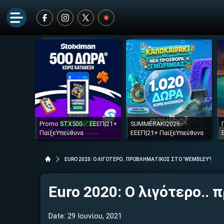
Promo STX500✅ ΕΕΕΠ|21+
SUMMERAKI2026✅
ΠαίξεΥπεύθυνα
ΕΕΕΠ|21+ ΠαίξεΥπεύθυνα
EURO 2020: Ο ΛΙΓΟΤΕΡΟ.. ΠΡΟΒΛΗΜΑΤΙΚΟΣ ΣΤΟ 'WEMBLEY'!
Euro 2020: Ο λιγότερο.. 
Date: 29 Ιουνίου, 2021