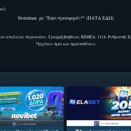
γές
Stoiximan με "Euro προσφορές*" (ΠΑΤΑ ΕΔΩ)
και απώλειας περιουσίας. Γραμμή βοήθειας ΚΕΘΕΑ: 1114. Ρυθμιστής 
*Ισχύουν όροι και προϋποθέσεις