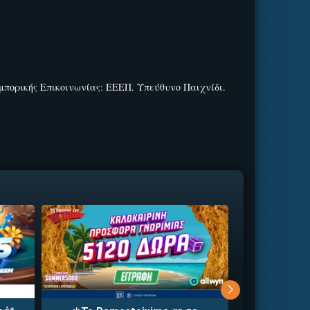
Εμπορικής Επικοινωνίας: ΕΕΕΠ. Υπεύθυνο Παιχνίδι.