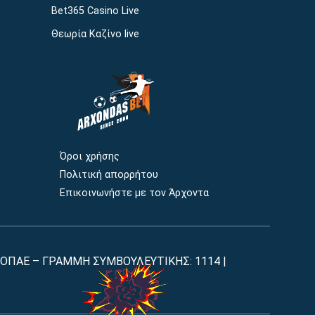
Bet365 Casino Live
Θεωρία Καζίνο live
Όροι χρήσης
Πολιτική απορρήτου
Επικοινωνήστε με τον Άρχοντα
ΕΓΚΡΙ
κε στοιχηματική με:
ολη εγγραφή
ΟΠΑΕ – ΓΡΑΜΜΗ ΣΥΜΒΟΥΛΕΥΤΙΚΗΣ: 1114 |
ση ταυτοποίηση
γορες αναλήψεις