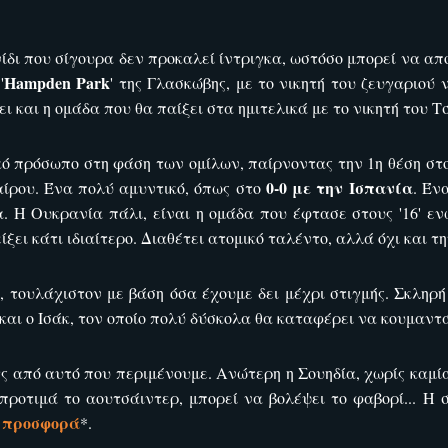
νίδι που σίγουρα δεν προκαλεί ίντριγκα, ωστόσο μπορεί να απ
Hampden Park
'
' της Γλασκώβης, με το νικητή του ζευγαριού
ει και η ομάδα που θα παίξει στα ημιτελικά με το νικητή του Τ
 πρόσωπο στη φάση των ομίλων, παίρνοντας την 1η θέση στο 
0-0 με την Ισπανία
ίρου. Ένα πολύ αμυντικό, όπως στο
. Έν
α. Η Ουκρανία πάλι, είναι η ομάδα που έφτασε στους '16' εν
ίξει κάτι ιδιαίτερο. Διαθέτει ατομικό ταλέντο, αλλά όχι και 
, τουλάχιστον με βάση όσα έχουμε δει μέχρι στιγμής. Σκληρή
 και ο Ισάκ, τον οποίο πολύ δύσκολα θα καταφέρει να κουμαντ
 από αυτό που περιμένουμε. Ανώτερη η Σουηδία, χωρίς καμία
 προτιμά το αουτσάιντερ, μπορεί να βολέψει το φαβορί... Η 
n προσφορά
*.