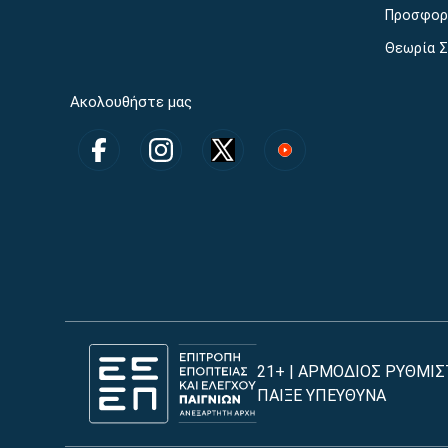
Προσφορ
Θεωρία 
Ακολουθήστε μας
21+ | ΑΡΜΟΔΙΟΣ ΡΥΘΜΙΣ
ΠΑΙΞΕ ΥΠΕΥΘΥΝΑ