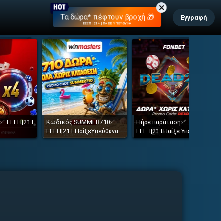
Τα δώρα* πέφτουν βροχή 🎁
Εγγραφή
ΕΕΕΠ | 21+ | ΠΑΙΞΕ ΥΠΕΥΘΥΝΑ
*✅ ΕΕΕΠ|21+
Κωδικός SUMMER710✅
Πήρε παράταση✅
ΕΕΕΠ|21+ ΠαίξεΥπεύθυνα
ΕΕΕΠ|21+Παίξε Υπεύθυνα