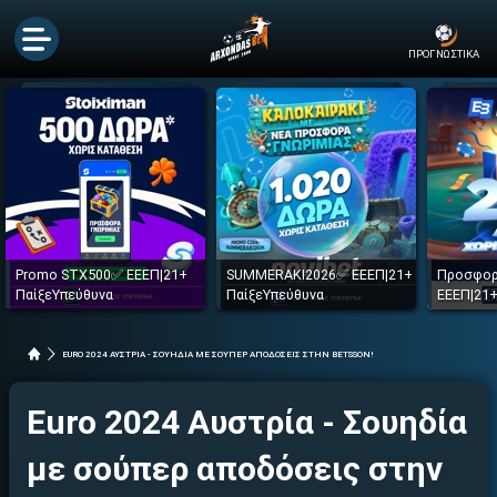
ΠΡΟΓΝΩΣΤΙΚΑ
Promo STX500✅ ΕΕΕΠ|21+
SUMMERAKI2026✅ ΕΕΕΠ|21+
Προσφορ
ΠαίξεΥπεύθυνα
ΠαίξεΥπεύθυνα
ΕΕΕΠ|21+
EURO 2024 ΑΥΣΤΡΙΑ - ΣΟΥΗΔΙΑ ΜΕ ΣΟΥΠΕΡ ΑΠΟΔΟΣΕΙΣ ΣΤΗΝ BETSSON!
Euro 2024 Αυστρία - Σουηδία
με σούπερ αποδόσεις στην