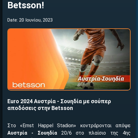
Betsson!
Date: 20 Ιουνίου, 2023
Euro 2024 Αυστρία - Σουηδία με σούπερ
αποδόσεις στην
Betsson
Στο «
Ernst
Happel
Stadion
» κοντράρονται απόψε
Αυστρία - Σουηδία
20/6 στο πλαίσιο της 4ης