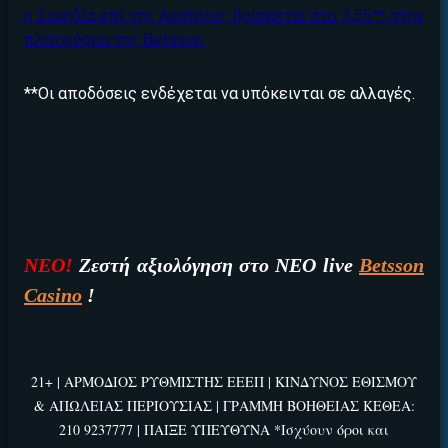
η Σουηδία επί της Αυστρίας βρίσκεται στο 3,55** στην
πλατφόρμα της
Betsson
.
**Οι αποδόσεις ενδέχεται να υπόκεινται σε αλλαγές.
ΕΓΚΡΙΣΗ ΑΠΟ ΑΡΧΟΝΤΑ ΕΓΚΡΙΣΗ ΑΠΟ ΑΡΧΟΝΤΑ
Βρέθηκε στοιχηματική με:
ΝΕΟ!
Ζεστή αξιολόγηση στο ΝΕΟ live
Betsson
Casino
!
Εύκολη εγγραφή
Άμεση ταυτοποίηση
21+ | ΑΡΜΟΔΙΟΣ ΡΥΘΜΙΣΤΗΣ ΕΕΕΠ | ΚΙΝΔΥΝΟΣ ΕΘΙΣΜΟΥ
Γρήγορες αναλήψεις
& ΑΠΩΛΕΙΑΣ ΠΕΡΙΟΥΣΙΑΣ | ΓΡΑΜΜΗ ΒΟΗΘΕΙΑΣ ΚΕΘΕΑ:
210 9237777 | ΠΑΙΞΕ ΥΠΕΥΘΥΝΑ *Ισχύουν όροι και
↪ΠΑΙΞΕ ΝΟΜΙΜΑ