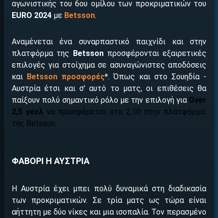
αγωνιστικής του 6ου ομίλου των προκριματικών του
EURO
2024
με
Betsson
.
Αναμένεται ένα συναρπαστικό παιχνίδι και στην
πλατφόρμα της
Betss
ο
n
προσφέρονται εξαιρετικές
επιλογές για στοίχημα σε ασυναγώνιστες αποδόσεις
και
Betsson προσφορές
*. Όπως και στο Σουηδία -
Αυστρία έτσι και σ' αυτό το ματς, οι επιθέσεις θα
παίξουν πολύ σημαντικό ρόλο με την επιλογή για
Over
2,5 γκολ
να προσφέρεται στο 2,10 στην πλατφόρμα
της
Betsson
.
ΦΑΒΟΡΙ Η ΑΥΣΤΡΙΑ
Η Αυστρία έχει μπει πολύ δυναμικά στη διαδικασία
των προκριματικών. Σε τρία ματς ως τώρα είναι
αήττητη με δύο νίκες και μια ισοπαλία. Τον περασμένο