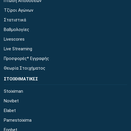
Πτώση Αποδόσεων
Τζίροι Αγώνων
Στατιστικά
Βαθμολογίες
Livescores
Live Streaming
Προσφορές* Εγγραφής
Θεωρία Στοιχήματος
ΣΤΟΙΧΗΜΑΤΙΚΕΣ
Stoiximan
Novibet
Elabet
Pamestoixima
Fonbet