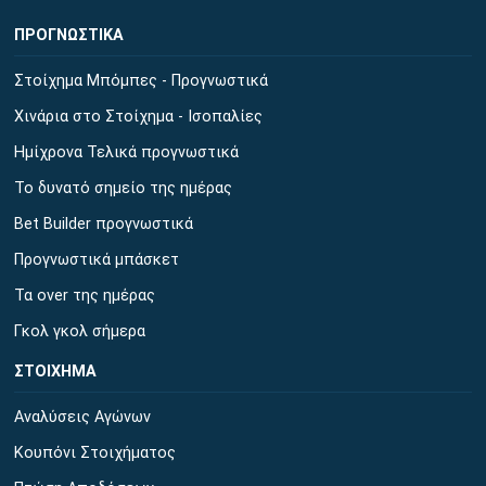
ΠΡΟΓΝΩΣΤΙΚΑ
Στοίχημα Μπόμπες - Προγνωστικά
Χινάρια στο Στοίχημα - Ισοπαλίες
Ημίχρονα Τελικά προγνωστικά
Το δυνατό σημείο της ημέρας
Bet Builder προγνωστικά
Προγνωστικά μπάσκετ
Τα over της ημέρας
Γκολ γκολ σήμερα
ΣΤΟΙΧΗΜΑ
Αναλύσεις Αγώνων
Κουπόνι Στοιχήματος