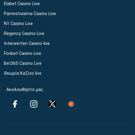
Elabet Casino Live
Pamestoixima Casino Live
N1 Casino Live
Regency Casino Live
Interwetten Casino live
Fonbet Casino Live
Bet365 Casino Live
Θεωρία Καζίνο live
Ακολουθήστε μας