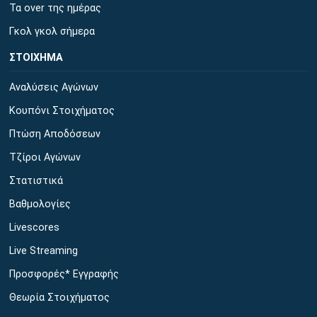
Τα over της ημέρας
Γκολ γκολ σήμερα
ΣΤΟΙΧΗΜΑ
Αναλύσεις Αγώνων
Κουπόνι Στοιχήματος
Πτώση Αποδόσεων
Τζίροι Αγώνων
Στατιστικά
Βαθμολογίες
Livescores
Live Streaming
Προσφορές* Εγγραφής
Θεωρία Στοιχήματος