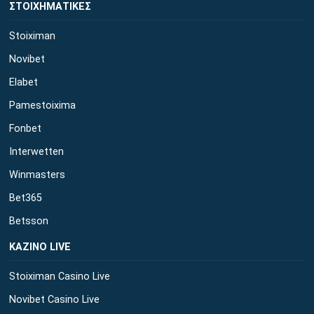
ΣΤΟΙΧΗΜΑΤΙΚΕΣ
Stoiximan
Novibet
Elabet
Pamestoixima
Fonbet
Interwetten
Winmasters
Bet365
Betsson
ΚΑΖΙΝΟ LIVE
Stoiximan Casino Live
Novibet Casino Live