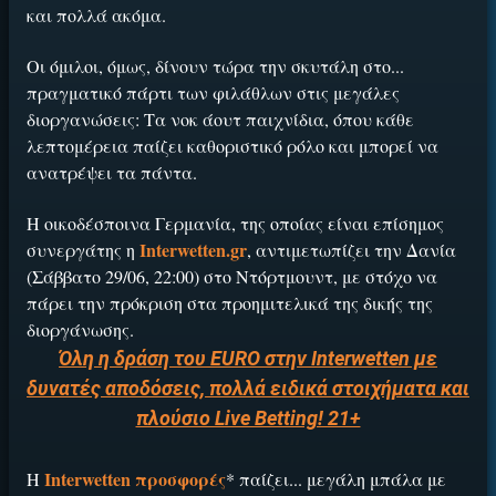
και πολλά ακόμα.
Οι όμιλοι, όμως, δίνουν τώρα την σκυτάλη στο...
πραγματικό πάρτι των φιλάθλων στις μεγάλες
διοργανώσεις: Τα νοκ άουτ παιχνίδια, όπου κάθε
λεπτομέρεια παίζει καθοριστικό ρόλο και μπορεί να
ανατρέψει τα πάντα.
Η οικοδέσποινα Γερμανία, της οποίας είναι επίσημος
Interwetten.gr
συνεργάτης η
, αντιμετωπίζει την Δανία
(Σάββατο 29/06, 22:00) στο Ντόρτμουντ, με στόχο να
πάρει την πρόκριση στα προημιτελικά της δικής της
διοργάνωσης.
Όλη η δράση του EURO στην Interwetten με
δυνατές αποδόσεις, πολλά ειδικά στοιχήματα και
πλούσιο Live Betting! 21+
Interwetten προσφορές
Η
* παίζει... μεγάλη μπάλα με