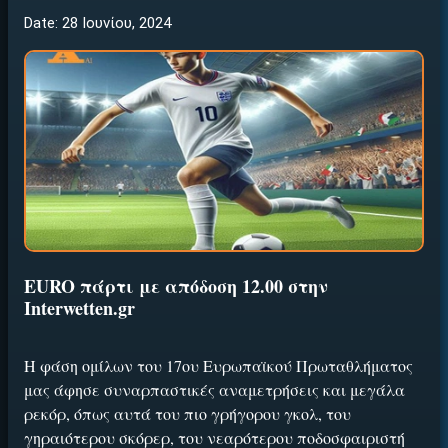
Date: 28 Ιουνίου, 2024
EURO πάρτι με απόδοση 12.00 στην
Interwetten.gr
Η φάση ομίλων του 17ου Ευρωπαϊκού Πρωταθλήματος
μας άφησε συναρπαστικές αναμετρήσεις και μεγάλα
ρεκόρ, όπως αυτά του πιο γρήγορου γκολ, του
γηραιότερου σκόρερ, του νεαρότερου ποδοσφαιριστή