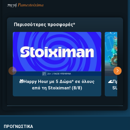
ΕΓΚΡΙΣΗ ΑΠΟ ΑΡΧΟΝΤΑ ΕΓΚΡΙΣΗ ΑΠΟ ΑΡΧΟΝΤΑ
πηγή
Pamestoixima
Περισσότερες προσφορές*
Εύκολη εγγραφή
Άμεση ταυτοποίηση
Γρήγορες αναλήψεις
↪ΠΑΙΞΕ ΝΟΜΙΜΑ
ΕΕΕΠ | 21+ | ΠΑΙΞΕ ΥΠΕΥΘΥΝΑ
🎁Happy Hour με 5 Δώρα* σε όλους
🌊Προσφορ
από τη Stoiximan! (8/8)
SUMMERA
ΠΡΟΓΝΩΣΤΙΚΑ