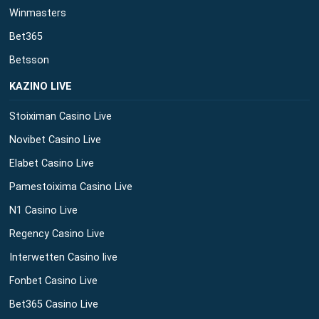
Winmasters
Bet365
Betsson
ΚΑΖΙΝΟ LIVE
Stoiximan Casino Live
Novibet Casino Live
Elabet Casino Live
Pamestoixima Casino Live
N1 Casino Live
Regency Casino Live
Interwetten Casino live
Fonbet Casino Live
Bet365 Casino Live