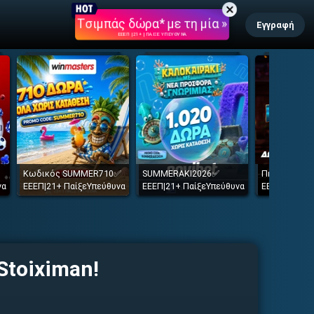
Τσιμπάς δώρα* με τη μία »
Εγγραφή
ΕΕΕΠ | 21+ | ΠΑΙΞΕ ΥΠΕΥΘΥΝΑ
Κωδικός SUMMER710✅
SUMMERAKI2026✅
Πήρε παράτ
να
ΕΕΕΠ|21+ ΠαίξεΥπεύθυνα
ΕΕΕΠ|21+ ΠαίξεΥπεύθυνα
ΕΕΕΠ|21+Παί
Stoiximan!