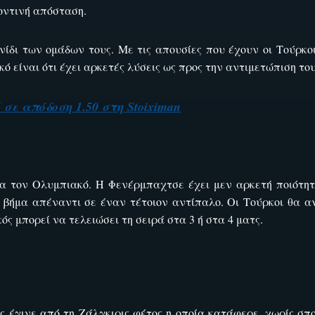
οντινή απόσταση.
νίδι των ομάδων τους. Με τις απουσίες που έχουν οι Τούρκοι
κό είναι ότι έχει αρκετές λύσεις ως προς την αντιμετώπιση τ
σε απόδοση 1.50 στη Stoiximan
για τον Ολυμπιακό. H Φενέρμπαχτσε έχει μεν αρκετή ποιότη
ο βήμα απέναντι σε έναν τέτοιον αντίπαλο. Οι Τούρκοι θα α
ς μπορεί να τελειώσει τη σειρά στα 3 ή στα 4 ματς.
 έγινε από τη Ζάλγκιρις φέτος η οποία κατάφερε, χωρίς σπο