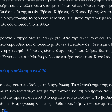
νεύμα και εν τέλει να πλασαριστεί απολύτως δίκαια στην πρ
ομβικό σημείο της σεζόν (Έβανς, Κάβανο). Ο Κίναν Έβανς δεν 
ς διοργάνωσης. Ίσως ο κόουτς Μακσβίτις (μετά την πολύ μέτρ
νιάς όσο οποιοσδήποτε άλλος.
ράστιο κίνητρο για τη Ζάλγκιρις. Από την άλλη πλευρά, 
πανοκρουσίες και σπουδαίο μπάσκετ έφτασαν στη δεύτερη θέ
ργανισμό εδώ και χρόνια. Στην εποχή του Σάρας δε, τα play
 η Ζενίτ όσο και η Μπάγερν ζόρισαν πάρα πολύ τους Καταλανο
υμένη Απόδοση στο 4.70
 ίσως ποιοτικό βάθος στη διοργάνωση. Το πλεονέκτημα της σε
ν τη ψαλίδα παίζοντας με την ένταση και τη σκληράδα που 
αι είναι αρκετά δυνατοί στο κομμάτι του ριμπάουντ. Το βασι
στάσεις. Η πρόγνωση λέει πως η λιθουανική άμυνα θα αντιμε
ειρ
ά.