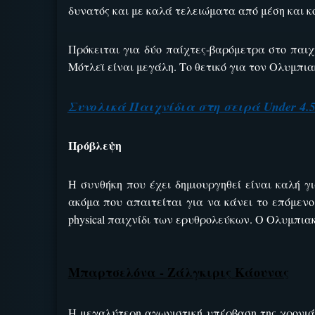
δυνατός και με καλά τελειώματα από μέση και κ
Πρόκειται για δύο παίχτες-βαρόμετρα στο παιχ
Μότλεϊ είναι μεγάλη. Το θετικό για τον Ολυμπια
Συνολικά Παιχνίδια στη σειρά Under 4.5 
Πρόβλεψη
Η συνθήκη που έχει δημιουργηθεί είναι καλή 
ακόμα που απαιτείται για να κάνει το επόμεν
physical παιχνίδι των ερυθρολεύκων. Ο Ολυμπιακό
Μπαρτσελόνα - Ζάλγκιρις Κάουνας
Η μεγαλύτερη αγωνιστική υπέρβαση της χρονιάς