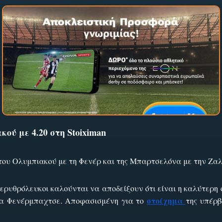
ού με 4.20 στη Stoiximan
ου Ολυμπιακού με τη Φενέρ και της Μπαρτσελόνα με την Ζαλ
ερυθρόλευκοι καλούνται να αποδείξουν ότι είναι η καλύτερη
στοίχημα
ατα Φενέρμπαχτσε. Αποφασισμένη για το
της υπέρ