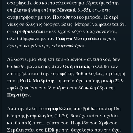
στα playoffs, όσο και το πλεονέκτημα έδρας (μετά την
Μονακό
επιβλητική νίκη επί της
, 81-55), ενώ στις
Παναθηναϊκό
αναμετρήσεις με τον
μετράει 12 σερί
νίκες σε όλες τις διοργανώσεις. Μπορεί να φαίνεται ότι
ερυθρόλευκοι
οι «
» δεν έχουν λόγο να αγχώνονται,
ΕΓΚΡΙΣΗ ΑΠΟ ΑΡΧΟΝΤΑ ΕΓΚΡΙΣΗ ΑΠΟ ΑΡΧΟΝΤΑ
Γιώργο Μπαρτζώκα
αλλά σύμφωνα με τον
«
εμείς
έχουμε να χάσουμε, εάν ηττηθούμε
».
Άλλωστε, μία νίκη επί του «αιώνιου» αντιπάλου, δεν
Ολυμπιακό
θα δώσει μόνο κύρος στον
, αλλά θα τον
διατηρήσει και στην κορυφή της βαθμολογίας, τη στιγμή
Ρεάλ Μαδρίτης
που η
- η οποία έχει επίσης ρεκόρ 22-9
- φιλοξενείται την ίδια ώρα στην δύσκολη έδρα της
Παρτίζαν
.
τριφύλλι
Από την άλλη, το «
», που βρίσκεται στη 16η
θέση της βαθμολογίας (11-20), δεν έχει κάτι να χάσει
και θα παίξει τα... ρέστα του. Η ομάδα του Χρήστου
Σερέλη
ΣΕΦ
πάει στο
με την ψυχολογία που της έχει