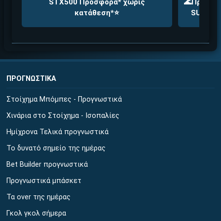
STX500 Προσφορά* χωρίς
🌊Προσφορ
κατάθεση*⭐
SUMMERA
ΠΡΟΓΝΩΣΤΙΚΑ
Στοίχημα Μπόμπες - Προγνωστικά
Χινάρια στο Στοίχημα - Ισοπαλίες
Ημίχρονα Τελικά προγνωστικά
Το δυνατό σημείο της ημέρας
Bet Builder προγνωστικά
Προγνωστικά μπάσκετ
Τα over της ημέρας
Γκολ γκολ σήμερα