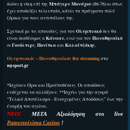
Μπάγερν Μονάχου
δώσει η νίκη επί της
(86-76) κι όπως
έχει αποδείξει τελευταία, κάνει τα πράγματα πολύ
ΕΓΚΡΙΣΗ ΑΠΟ ΑΡΧΟΝΤΑ ΕΓΚΡΙΣΗ ΑΠΟ ΑΡΧΟΝΤΑ
ζόρικα για τους αντιπάλους της.
Ολυμπιακό
Σχετικά με τις απουσίες, για τον
δεν θα
Κάνααν
Παναθηναϊκό
είναι διαθέσιμος ο
, ενώ για τον
Γουόλτερς
Πονίτκα
Καλαϊτζάκης
οι
,
και
.
Ολυμπιακός – Παναθηναϊκός live streaming
στο
mysport.gr
*Ισχύουν Όροι και Προϋποθέσεις. Οι αποδόσεις
ενδέχεται να αλλάξουν.
**Ισχύει για την αγορά
“Τελικό Αποτέλεσμα - Ενισχυμένες Αποδόσεις” έως την
έναρξη του αγώνα.
ΝΕΟ!
ΜΕΓΑ Αξιολόγηση στο live
Pamestoixima Casino
!