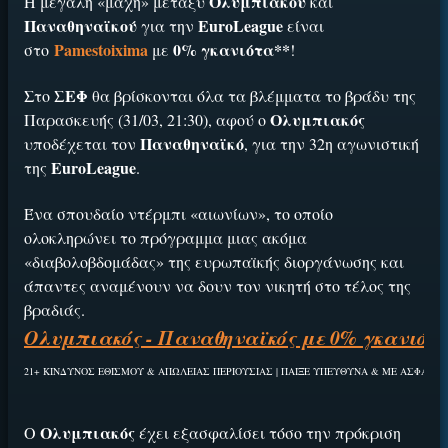
Ολυμπιακού
Η μεγάλη «μάχη» μεταξύ
και
Παναθηναϊκού
EuroLeague
για την
είναι
Pamestoixima
0% γκανιότα**
στο
με
!
ΣΕΦ
Στο
θα βρίσκονται όλα τα βλέμματα το βράδυ της
Ολυμπιακός
Παρασκευής (31/03, 21:30), αφού ο
Παναθηναϊκό
υποδέχεται τον
, για την 32η αγωνιστική
EuroLeague
της
.
Ένα σπουδαίο ντέρμπι «αιωνίων», το οποίο
ολοκληρώνει το πρόγραμμα μιας ακόμα
«διαβολοβδομάδας» της ευρωπαϊκής διοργάνωσης και
άπαντες αναμένουν να δουν τον νικητή στο τέλος της
βραδιάς.
Ολυμπιακός - Παναθηναϊκός με 0% γκανιότα*
21+ ΚΙΝΔΥΝΟΣ ΕΘΙΣΜΟΥ & ΑΠΩΛΕΙΑΣ ΠΕΡΙΟΥΣΙΑΣ | ΠΑΙΞΕ ΥΠΕΥΘΥΝΑ & ΜΕ ΑΣΦΑΛΕΙΑ. Ισ
Ολυμπιακός
Ο
έχει εξασφαλίσει τόσο την πρόκριση