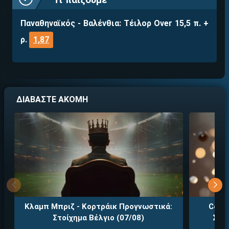
ΕΓΚΡΙΣΗ ΑΠΟ ΑΡΧΟΝΤΑ ΕΓΚΡΙΣΗ ΑΠΟ ΑΡΧΟΝΤΑ
Παναθηναϊκός - Βαλένθια: Τέιλορ Over 15,5 π. +
ρ.
1,87
Εύκολη εγγραφή
Άμεση ταυτοποίηση
ΔΙΑΒΑΣΤΕ ΑΚΟΜΗ
Γρήγορες αναλήψεις
↪ΠΑΙΞΕ ΝΟΜΙΜΑ
ΕΕΕΠ | 21+ | ΠΑΙΞΕ ΥΠΕΥΘΥΝΑ
Κλαμπ Μπριζ - Κορτράικ Προγνωστικά:
Conf
Στοίχημα Βέλγιο (07/08)
Στοί