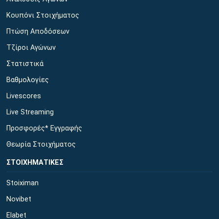
Κουπόνι Στοιχήματος
Πτώση Αποδόσεων
Τζίροι Αγώνων
Στατιστικά
Βαθμολογίες
Livescores
Live Streaming
Προσφορές* Εγγραφής
Θεωρία Στοιχήματος
ΣΤΟΙΧΗΜΑΤΙΚΕΣ
Stoiximan
Novibet
Elabet