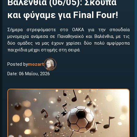
Βαλένθια (06/05): Σκούπα
και φύγαμε για Final Four!
Σήμερα στρεφόμαστε στο ΟΑΚΑ για την σπουδαία
μονομαχία ανάμεσα σε Παναθηναϊκό και Βαλένθια, με τις
δύο ομάδες να μας έχουν χαρίσει δύο πολύ αμφίρροπα
παιχνίδια μέχρι στιγμής στη σειρά.
Posted by
mozart
Date: 06 Μαΐου, 2026