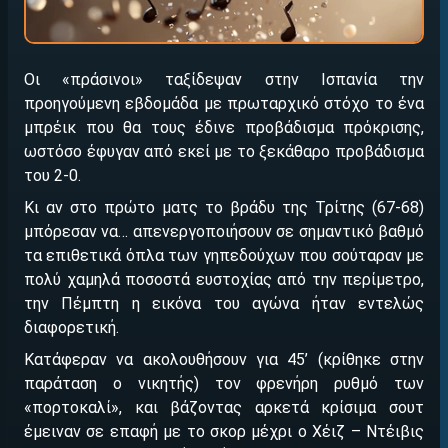
Οι «πράσινοι» ταξίδεψαν στην Ισπανία την
προηγούμενη εβδομάδα με πρωταρχικό στόχο το ένα
μπρέικ που θα τους έδινε προβάδισμα πρόκρισης,
ωστόσο έφυγαν από εκεί με το ξεκάθαρο προβάδισμα
του 2-0.
Κι αν στο πρώτο ματς το βράδυ της Τρίτης (67-68)
μπόρεσαν να… απενεργοποιήσουν σε σημαντικό βαθμό
τα επιθετικά όπλα των γηπεδούχων που σούταραν με
πολύ χαμηλά ποσοστά ευστοχίας από την περίμετρο,
την Πέμπτη η εικόνα του αγώνα ήταν εντελώς
διαφορετική.
Κατάφεραν να ακολουθήσουν για 45’ (κρίθηκε στην
παράταση ο νικητής) τον φρενήρη ρυθμό των
«πορτοκαλί», και βάζοντας αρκετά κρίσιμα σουτ
έμειναν σε επαφή με το σκορ μέχρι ο Χέιζ – Ντέιβις