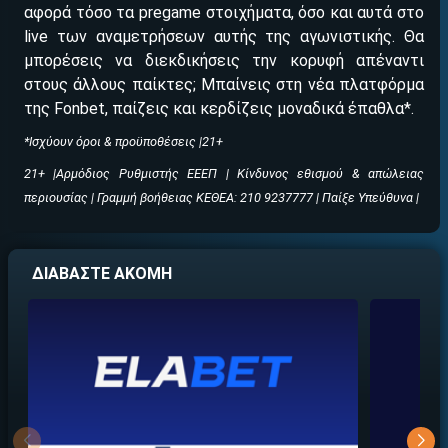
αφορά τόσο τα pregame στοιχήματα, όσο και αυτά στο
Γρήγορες αναλήψεις
live των αναμετρήσεων αυτής της αγωνιστικής. Θα
μπορέσεις να διεκδικήσεις την κορυφή απέναντι
↪ΠΑΙΞΕ ΝΟΜΙΜΑ
στους άλλους παίκτες; Μπαίνεις στη νέα πλατφόρμα
ΕΕΕΠ | 21+ | ΠΑΙΞΕ ΥΠΕΥΘΥΝΑ
της Fonbet, παίζεις και κερδίζεις μοναδικά έπαθλα*.
*Ισχύουν όροι & προϋποθέσεις |21+
21+ |Αρμόδιος Ρυθμιστής ΕΕΕΠ | Κίνδυνος εθισμού & απώλειας
περιουσίας | Γραμμή βοήθειας ΚΕΘΕΑ: 210 9237777 | Παίξε Υπεύθυνα |
ΔΙΑΒΑΣΤΕ ΑΚΟΜΗ