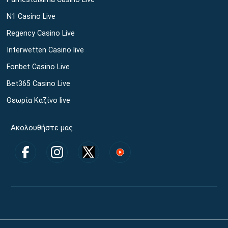
N1 Casino Live
Regency Casino Live
Interwetten Casino live
Fonbet Casino Live
Bet365 Casino Live
Θεωρία Καζίνο live
Ακολουθήστε μας