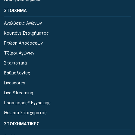
ΣΤΟΙΧΗΜΑ
Αναλύσεις Αγώνων
Κουπόνι Στοιχήματος
Πτώση Αποδόσεων
Τζίροι Αγώνων
Στατιστικά
Βαθμολογίες
Livescores
Live Streaming
Προσφορές* Εγγραφής
Θεωρία Στοιχήματος
ΣΤΟΙΧΗΜΑΤΙΚΕΣ