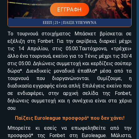
ΕΓΚΡΙΣΗ ΑΠΟ ΑΡΧΟΝΤΑ ΕΓΚΡΙΣΗ ΑΠΟ ΑΡΧΟΝΤΑ
ΕΓΓΡΑΦΗ
ΕΕΕΠ | 21+ | ΠΑΙΞΕ ΥΠΕΥΘΥΝΑ
Το τουρνουά στοιχήματος Μπάσκετ βρίσκεται σε
εξέλιξη στη Fonbet. Για την ακρίβεια, διαρκεί μέχρι
τις 14 Απριλίου, στις 05:00.Ταυτόχρονα, «τρέχει»
άλλο ένα τουρνουά, εκείνο για το Τένις μέχρι τις 30/4
στις 05:00. Δηλώνεις συμμετοχή και κερδίζεις σούπερ
ΕΓΚΡΙΣΗ ΑΠΟ ΑΡΧΟΝΤΑ ΕΓΚΡΙΣΗ ΑΠΟ ΑΡΧΟΝΤΑ
δώρα*. Διεκδικείς μοναδικά έπαθλα* μέσα από τα
Βρέθηκε στοιχηματική με:
τουρνουά που διοργανώνονται. Θυμίζουμε, η
διαδικασία εγγραφής είναι απλή: Επιλέγεις εκείνο που
σε ενδιαφέρει, στην αρχική σελίδα της Fonbet,
δηλώνεις συμμετοχή και η συνέχεια είναι στα χέρια
σου.
Παίζεις
Euroleague προσφορά* που δεν χάνει!
Μπορείτε κι εσείς να επωφεληθείτε από την
Εύκολη εγγραφή
προσφορά* της Fonbet στη Euroleague. Μάλιστα,
Άμεση ταυτοποίηση