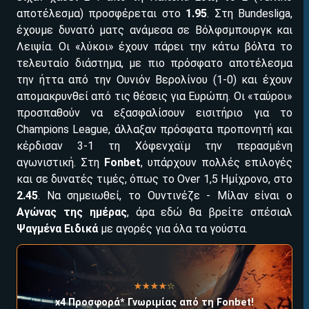
ΕΓΚΡΙΣΗ ΑΠΟ ΑΡΧΟΝΤΑ ΕΓΚΡΙΣΗ ΑΠΟ ΑΡΧΟΝΤΑ
αποτέλεσμα) προσφέρεται στο
1.95
. Στη Bundesliga,
έχουμε δυνατό ματς ανάμεσα σε Βόλφσμπουργκ και
Λειψία. Οι «λύκοι» έχουν πάρει την κάτω βόλτα το
τελευταίο διάστημα, με πιο πρόσφατο αποτέλεσμα
την ήττα από την Ουνιόν Βερολίνου (1-0) και έχουν
απομακρυνθεί από τις θέσεις για Ευρώπη. Οι «ταύροι»
προσπαθούν να εξασφαλίσουν εισιτήριο για το
Champions League, άλλαξαν πρόσφατα προπονητή και
κέρδισαν 3-1 τη Χόφενχαϊμ την περασμένη
αγωνιστική. Στη
Fonbet
, υπάρχουν πολλές επιλογές
και σε δυνατές τιμές, όπως το Over 1,5 Ημίχρονο, στο
2.45
. Να σημειωθεί, το Ουντινέζε - Μίλαν είναι ο
Αγώνας της ημέρας
, άρα εδώ θα βρείτε σπέσιαλ
Ψαγμένα Ειδικά
με αγορές για όλα τα γούστα.
☆☆☆☆☆
★★★★★
x4 Προσφορά* Γνωριμίας από τη Fonbet!