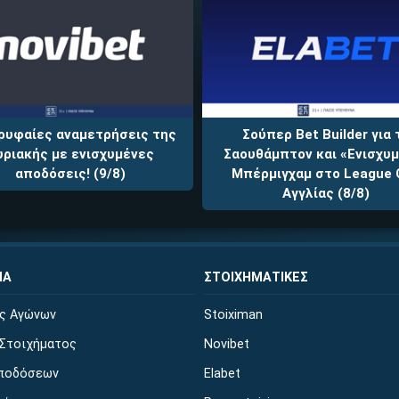
ορυφαίες αναμετρήσεις της
Σούπερ Bet Builder για 
υριακής με ενισχυμένες
Σαουθάμπτον και «Ενισχυ
αποδόσεις! (9/8)
Μπέρμιγχαμ στο League 
Αγγλίας (8/8)
ΜΑ
ΣΤΟΙΧΗΜΑΤΙΚΕΣ
ις Αγώνων
Stoiximan
Στοιχήματος
Novibet
ποδόσεων
Elabet