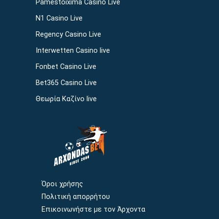
Pamestoixima Casino Live
N1 Casino Live
Regency Casino Live
Interwetten Casino live
Fonbet Casino Live
Bet365 Casino Live
Θεωρία Καζίνο live
Όροι χρήσης
Πολιτική απορρήτου
Επικοινωνήστε με τον Άρχοντα