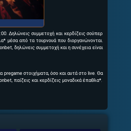
5:00. Δηλώνεις συμμετοχή και κερδίζεις σούπερ
θλα* μέσα από τα τουρνουά που διοργανώνονται.
Fonbet, δηλώνεις συμμετοχή και η συνέχεια είναι
pregame στοιχήματα, όσο και αυτά στο live. Θα
nbet, παίζεις και κερδίζεις μοναδικά έπαθλα*.