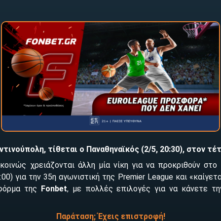
ινούπολη, τίθεται ο Παναθηναϊκός (2/5, 20:30), στον τέτ
 κοινώς χρειάζονται άλλη μία νίκη για να προκριθούν στο
00) για την 35η αγωνιστική της Premier League και «καίγετα
τφόρμα της
Fonbet
, με πολλές επιλογές για να κάνετε τ
Παράταση; Έχεις επιστροφή!