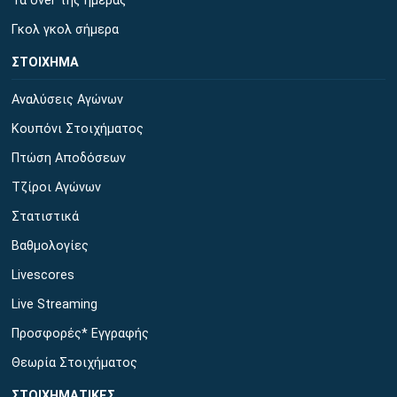
Τα over της ημέρας
Γκολ γκολ σήμερα
ΣΤΟΙΧΗΜΑ
Αναλύσεις Αγώνων
Κουπόνι Στοιχήματος
Πτώση Αποδόσεων
Τζίροι Αγώνων
Στατιστικά
Βαθμολογίες
Livescores
Live Streaming
Προσφορές* Εγγραφής
Θεωρία Στοιχήματος
ΣΤΟΙΧΗΜΑΤΙΚΕΣ