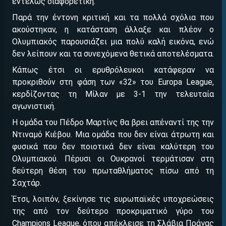
εντελώς διαφορετική.
Παρά την έντονη κριτική και τα πολλά σχόλια που
ακούστηκαν, η κατάσταση άλλαξε και πλέον ο
Ολυμπιακός παρουσιάζει μια πολύ καλή εικόνα, ενώ
δεν λείπουν και τα συνεχόμενα θετικά αποτελέσματα.
Κάπως έτσι οι ερυθρόλευκοι κατάφεραν να
προκριθούν στη φάση των «32» του
Europa
League
,
κερδίζοντας τη Μίλαν με 3-1 την τελευταία
αγωνιστική.
Η ομάδα του Πέδρο Μαρτίνς θα βρει απέναντί της την
Ντιναμό Κιέβου. Μια ομάδα που δεν είναι άτρωτη και
φυσικά που δεν ποιοτικά δεν είναι καλύτερη του
Ολυμπιακού. Πέρυσι οι Ουκρανοί τερμάτισαν στη
δεύτερη θέση του πρωταθλήματος πίσω από τη
Σαχτάρ.
Έτσι, λοιπόν, ξεκίνησε τις ευρωπαϊκές υποχρεώσεις
της από τον δεύτερο προκριματικό γύρο του
Champions
League
, όπου απέκλεισε τη Σλάβια Πράγας