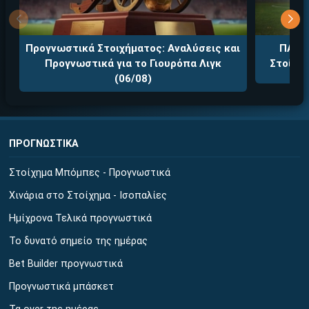
Προγνωστικά Στοιχήματος: Αναλύσεις και
ΠΑΟΚ 
Προγνωστικά για το Γιουρόπα Λιγκ
Στοίχημ
(06/08)
ΠΡΟΓΝΩΣΤΙΚΑ
Στοίχημα Μπόμπες - Προγνωστικά
Χινάρια στο Στοίχημα - Ισοπαλίες
Ημίχρονα Τελικά προγνωστικά
Το δυνατό σημείο της ημέρας
Bet Builder προγνωστικά
Προγνωστικά μπάσκετ