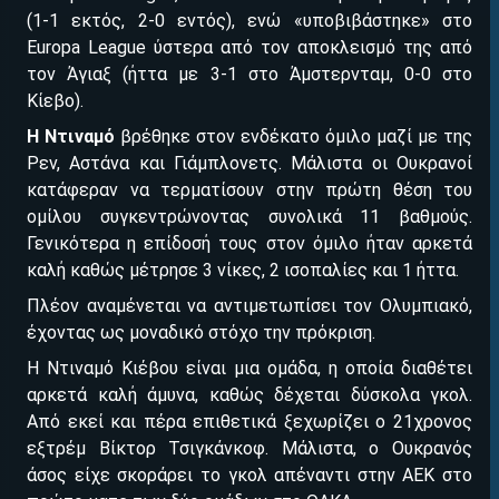
(1-1 εκτός, 2-0 εντός), ενώ «υποβιβάστηκε» στο
Europa
League
ύστερα από τον αποκλεισμό της από
τον Άγιαξ (ήττα με 3-1 στο Άμστερνταμ, 0-0 στο
Κίεβο).
Η Ντιναμό
βρέθηκε στον ενδέκατο όμιλο μαζί με της
Ρεν, Αστάνα και Γιάμπλονετς. Μάλιστα οι Ουκρανοί
κατάφεραν να τερματίσουν στην πρώτη θέση του
ομίλου συγκεντρώνοντας συνολικά 11 βαθμούς.
Γενικότερα η επίδοσή τους στον όμιλο ήταν αρκετά
καλή καθώς μέτρησε 3 νίκες, 2 ισοπαλίες και 1 ήττα.
ΕΓΚΡΙΣΗ ΑΠΟ ΑΡΧΟΝΤΑ ΕΓΚΡΙΣΗ ΑΠΟ ΑΡΧΟΝΤΑ
Πλέον αναμένεται να αντιμετωπίσει τον Ολυμπιακό,
έχοντας ως μοναδικό στόχο την πρόκριση.
Η Ντιναμό Κιέβου είναι μια ομάδα, η οποία διαθέτει
αρκετά καλή άμυνα, καθώς δέχεται δύσκολα γκολ.
Από εκεί και πέρα επιθετικά ξεχωρίζει ο 21χρονος
εξτρέμ Βίκτορ Τσιγκάνκοφ. Μάλιστα, ο Ουκρανός
άσος είχε σκοράρει το γκολ απέναντι στην ΑΕΚ στο