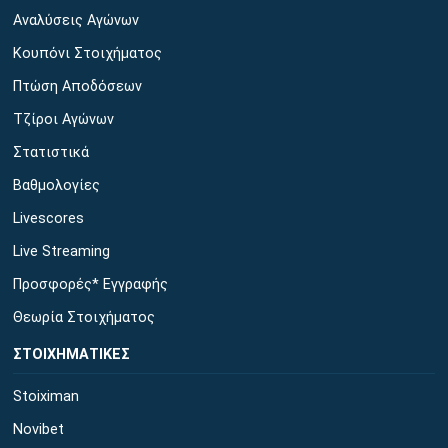
Αναλύσεις Αγώνων
Κουπόνι Στοιχήματος
Πτώση Αποδόσεων
Τζίροι Αγώνων
Στατιστικά
Βαθμολογίες
Livescores
Live Streaming
Προσφορές* Εγγραφής
Θεωρία Στοιχήματος
ΣΤΟΙΧΗΜΑΤΙΚΕΣ
Stoiximan
Novibet