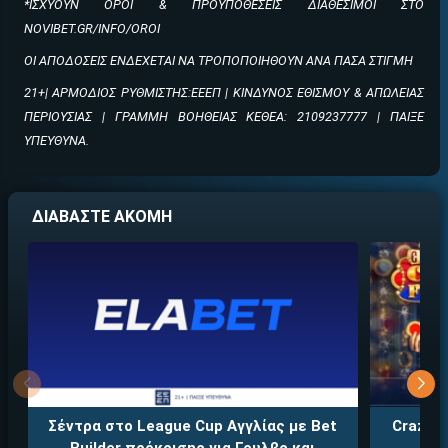
*ΙΣΧΥΟΥΝ ΟΡΟΙ & ΠΡΟΫΠΟΘΕΣΕΙΣ ΔΙΑΘΕΣΙΜΟΙ ΣΤΟ
NOVIBET.GR/INFO/OROI
↪ΠΑΙΞΕ ΝΟΜΙΜΑ
ΟΙ ΑΠΟΔΟΣΕΙΣ ΕΝΔΕΧΕΤΑΙ ΝΑ ΤΡΟΠΟΠΟΙΗΘΟΥΝ ΑΝΑ ΠΑΣΑ ΣΤΙΓΜΗ
ΕΕΕΠ | 21+ | ΠΑΙΞΕ ΥΠΕΥΘΥΝΑ
21+| ΑΡΜΟΔΙΟΣ ΡΥΘΜΙΣΤΗΣ:ΕΕΕΠ | ΚΙΝΔΥΝΟΣ ΕΘΙΣΜΟΥ & ΑΠΩΛΕΙΑΣ
ΠΕΡΙΟΥΣΙΑΣ | ΓΡΑΜΜΗ ΒΟΗΘΕΙΑΣ ΚΕΘΕΑ: 2109237777 | ΠΑΙΞΕ
ΥΠΕΥΘΥΝΑ.
ΔΙΑΒΑΣΤΕ ΑΚΟΜΗ
Σέντρα στο League Cup Αγγλίας με Bet
Crazy C
Builder πρόκρισης για Γουλβς και