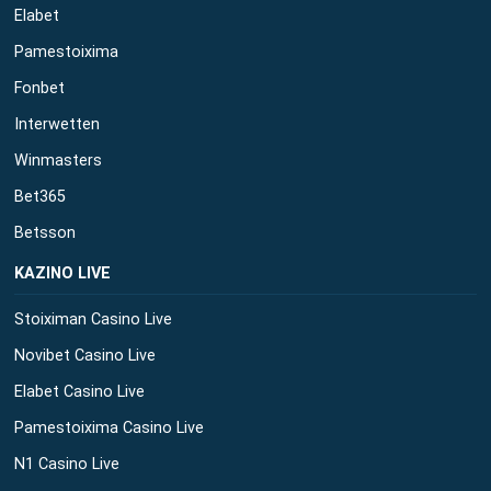
Elabet
Pamestoixima
Fonbet
Interwetten
Winmasters
Bet365
Betsson
ΚΑΖΙΝΟ LIVE
Stoiximan Casino Live
Novibet Casino Live
Elabet Casino Live
Pamestoixima Casino Live
N1 Casino Live