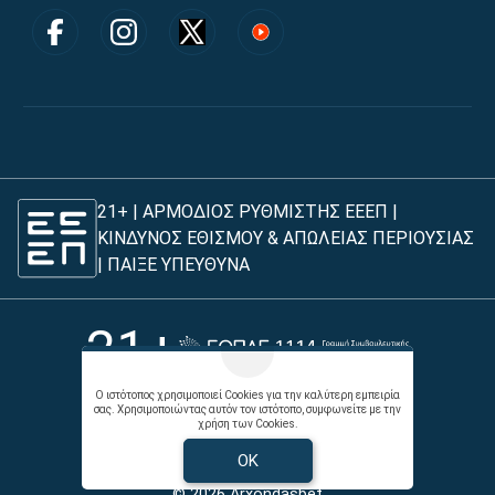
21+ | ΑΡΜΟΔΙΟΣ ΡΥΘΜΙΣΤΗΣ ΕΕΕΠ |
ΚΙΝΔΥΝΟΣ ΕΘΙΣΜΟΥ & ΑΠΩΛΕΙΑΣ ΠΕΡΙΟΥΣΙΑΣ
|
ΠΑΙΞΕ ΥΠΕΥΘΥΝΑ
21+
Ο ιστότοπος χρησιμοποιεί Cookies για την καλύτερη εμπειρία
σας. Χρησιμοποιώντας αυτόν τον ιστότοπο, συμφωνείτε με την
χρήση των Cookies.
Όροι χρήσης |
Πολιτική απορρήτου |
Επικοινωνήστε με τον Άρχοντα
OK
© 2026 Arxondasbet