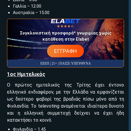
Γαλλία – 12.00
ΕΓΚΡΙΣΗ ΑΠΟ ΑΡΧΟΝΤΑ ΕΓΚΡΙΣΗ ΑΠΟ ΑΡΧΟΝΤΑ
Αυστραλία – 15.00
☆☆☆☆☆
★★★★★
Συγκλονιστική προσφορά* γνωριμίας χωρίς
κατάθεση στην Elabet
ΕΓΓΡΑΦΗ
ΕΕΕΠ | 21+ | ΠΑΙΞΕ ΥΠΕΥΘΥΝΑ
1ος Ημιτελικός
Ο πρώτος ημιτελικός της Τρίτης έχει έντονο
ελληνικό ενδιαφέρον, με την Ελλάδα να εμφανίζεται
ως δεύτερο φαβορί της βραδιάς πίσω μόνο από τη
Φινλανδία. Το televoting αναμένεται ιδιαίτερα δυνατό
και η ελληνική συμμετοχή δείχνει να έχει ήδη
κατακτήσει το κοινό.
Φινλανδία – 1.45