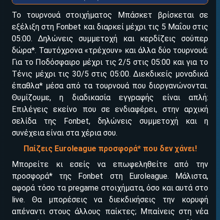
Το τουρνουά στοιχήματος Μπάσκετ βρίσκεται σε
εξέλιξη στη Fonbet και διαρκεί μέχρι τις 5 Μαΐου στις
05:00. Δηλώνεις συμμετοχή και κερδίζεις σούπερ
δώρα*. Ταυτόχρονα «τρέχουν» και άλλα δύο τουρνουά:
Για το Ποδόσφαιρο μέχρι τις 2/5 στις 05:00 και για το
Τένις μέχρι τις 30/5 στις 05:00. Διεκδικείς μοναδικά
έπαθλα* μέσα από τα τουρνουά που διοργανώνονται.
ΕΓΚΡΙΣΗ ΑΠΟ ΑΡΧΟΝΤΑ ΕΓΚΡΙΣΗ ΑΠΟ ΑΡΧΟΝΤΑ
Θυμίζουμε, η διαδικασία εγγραφής είναι απλή:
Βρέθηκε στοιχηματική με:
Επιλέγεις εκείνο που σε ενδιαφέρει, στην αρχική
σελίδα της Fonbet, δηλώνεις συμμετοχή και η
συνέχεια είναι στα χέρια σου.
Παίζεις
Euroleague προσφορά* που δεν χάνει!
Μπορείτε κι εσείς να επωφεληθείτε από την
προσφορά* της Fonbet στη Euroleague. Μάλιστα,
Εύκολη εγγραφή
αφορά τόσο τα pregame στοιχήματα, όσο και αυτά στο
Άμεση ταυτοποίηση
live. Θα μπορέσεις να διεκδικήσεις την κορυφή
Γρήγορες αναλήψεις
απέναντι στους άλλους παίκτες; Μπαίνεις στη νέα