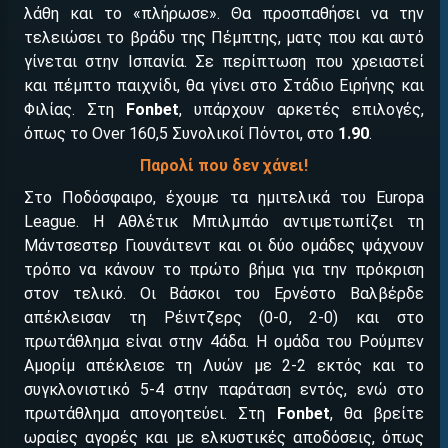
λάθη και το «πλήρωσε». Θα προσπαθήσει να την
τελειώσει το βράδυ της Πέμπτης, ματς που και αυτό
γίνεται στην Ισπανία. Σε περίπτωση που χρειαστεί
και πέμπτο παιχνίδι, θα γίνει στο Στάδιο Ειρήνης και
Φιλίας. Στη
Fonbet
, υπάρχουν αρκετές επιλογές,
όπως το Over 160,5 Συνολικοί Πόντοι, στο
1.90
.
Παρολί που δεν χάνει!
Στο Ποδόσφαιρο, έχουμε τα ημιτελικά του Europa
League. Η Αθλέτικ Μπιλμπάο αντιμετωπίζει τη
Μάντσεστερ Γιουνάιτεντ και οι δύο ομάδες ψάχνουν
τρόπο να κάνουν το πρώτο βήμα για την πρόκριση
στον τελικό. Οι Βάσκοι του Ερνέστο Βαλβέρδε
απέκλεισαν τη Ρέιντζερς (0-0, 2-0) και στο
πρωτάθλημα είναι στην 4άδα. Η ομάδα του Ρούμπεν
Αμορίμ απέκλεισε τη Λυών με 2-2 εκτός και το
συγκλονιστικό 5-4 στην παράταση εντός, ενώ στο
πρωτάθλημα απογοητεύει. Στη
Fonbet
, θα βρείτε
ωραίες αγορές και με ελκυστικές αποδόσεις, όπως