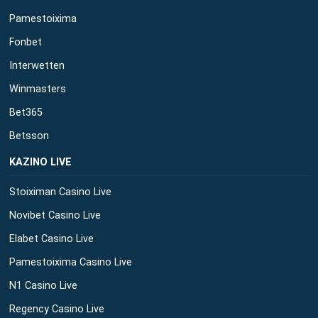
Pamestoixima
Fonbet
Interwetten
Winmasters
Bet365
Betsson
ΚΑΖΙΝΟ LIVE
Stoiximan Casino Live
Novibet Casino Live
Elabet Casino Live
Pamestoixima Casino Live
N1 Casino Live
Regency Casino Live