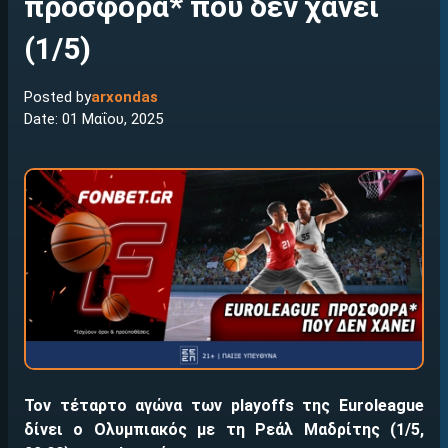
προσφορά* που δεν χάνει
(1/5)
Posted by
arxondas
Date: 01 Μαΐου, 2025
Τον τέταρτο αγώνα των playoffs της Euroleague
δίνει ο Ολυμπιακός με τη Ρεάλ Μαδρίτης (1/5,