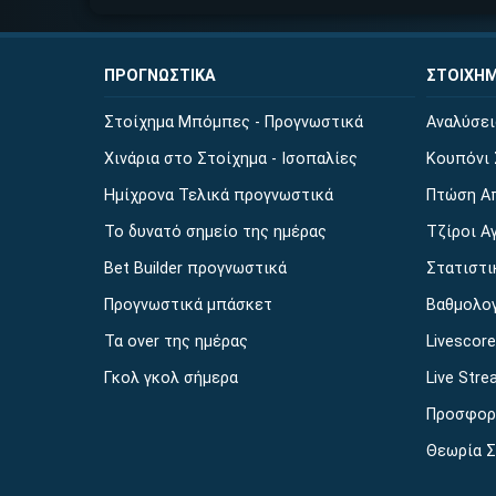
ΠΡΟΓΝΩΣΤΙΚΑ
ΣΤΟΙΧΗ
Στοίχημα Μπόμπες - Προγνωστικά
Αναλύσε
Χινάρια στο Στοίχημα - Ισοπαλίες
Κουπόνι 
Ημίχρονα Τελικά προγνωστικά
Πτώση Α
Το δυνατό σημείο της ημέρας
Τζίροι Α
Bet Builder προγνωστικά
Στατιστι
Προγνωστικά μπάσκετ
Βαθμολο
Τα over της ημέρας
Livescor
Γκολ γκολ σήμερα
Live Stre
Προσφορ
Θεωρία 