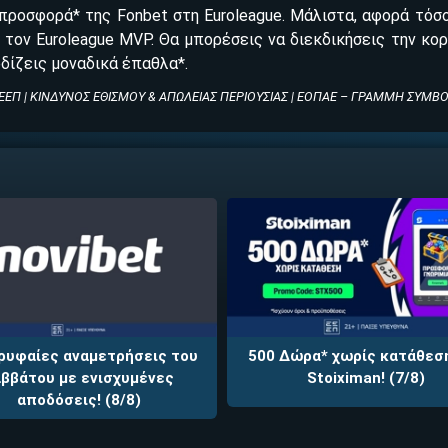
προσφορά* της Fonbet στη
Euroleague. Μάλιστα, αφορά τόσο
α τον Euroleague MVP. Θα μπορέσεις να διεκδικήσεις την κ
ρδίζεις μοναδικά έπαθλα*.
 ΕΕΕΠ | ΚΙΝΔΥΝΟΣ ΕΘΙΣΜΟΥ & ΑΠΩΛΕΙΑΣ ΠΕΡΙΟΥΣΙΑΣ | ΕΟΠΑΕ – ΓΡΑΜΜΗ ΣΥΜΒΟ
ορυφαίες αναμετρήσεις του
500 Δώρα* χωρίς κατάθεσ
ββάτου με ενισχυμένες
Stoiximan! (7/8)
αποδόσεις! (8/8)