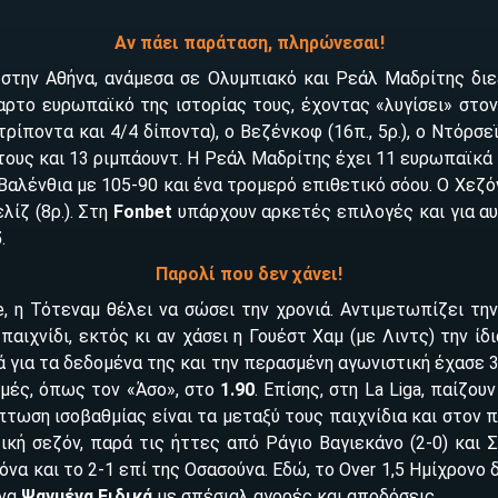
Aν πάει παράταση, πληρώνεσαι!
e στην Αθήνα, ανάμεσα σε Ολυμπιακό και Ρεάλ Μαδρίτης διε
αρτο ευρωπαϊκό της ιστορίας τους, έχοντας «λυγίσει» στον
ίποντα και 4/4 δίποντα), ο Βεζένκοφ (16π., 5ρ.), ο Ντόρσεϊ (
ντους και 13 ριμπάουντ. Η Ρεάλ Μαδρίτης έχει 11 ευρωπαϊκά
Βαλένθια με 105-90 και ένα τρομερό επιθετικό σόου. Ο Χεζόν
λίζ (8ρ.). Στη
Fonbet
υπάρχουν αρκετές επιλογές και για αυ
5
.
Παρολί που δεν χάνει!
e, η Τότεναμ θέλει να σώσει την χρονιά. Αντιμετωπίζει την
παιχνίδι, εκτός κι αν χάσει η Γουέστ Χαμ (με Λιντς) την ίδ
ά για τα δεδομένα της και την περασμένη αγωνιστική έχασε 
ιμές, όπως τον «Άσο», στο
1.90
. Επίσης, στη La Liga, παίζο
πτωση ισοβαθμίας είναι τα μεταξύ τους παιχνίδια και στον 
ική σεζόν, παρά τις ήττες από Ράγιο Βαγιεκάνο (2-0) και Σ
ρόνα και το 2-1 επί της Οσασούνα. Εδώ, το Over 1,5 Ημίχρονο 
ένα
Ψαγμένα Ειδικά
με σπέσιαλ αγορές και αποδόσεις.