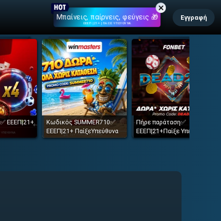
Μπαίνεις, παίρνεις, φεύγεις 🎁
Εγγραφή
ΕΕΕΠ | 21+ | ΠΑΙΞΕ ΥΠΕΥΘΥΝΑ
*✅ ΕΕΕΠ|21+
Κωδικός SUMMER710✅
Πήρε παράταση✅
ΕΕΕΠ|21+ ΠαίξεΥπεύθυνα
ΕΕΕΠ|21+Παίξε Υπεύθυνα