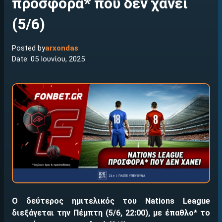
προσφορά* που δεν χάνει
(5/6)
Posted by
arxondas
Date: 05 Ιουνίου, 2025
Ο δεύτερος ημιτελικός του Nations League
διεξάγεται την Πέμπτη (5/6, 22:00), με έπαθλο* το