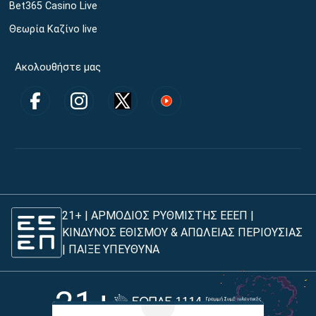
Bet365 Casino Live
Θεωρία Καζίνο live
Ακολουθήστε μας
21+ | ΑΡΜΟΔΙΟΣ ΡΥΘΜΙΣΤΗΣ ΕΕΕΠ |
ΚΙΝΔΥΝΟΣ ΕΘΙΣΜΟΥ & ΑΠΩΛΕΙΑΣ ΠΕΡΙΟΥΣΙΑΣ
|
ΠΑΙΞΕ ΥΠΕΥΘΥΝΑ
21+