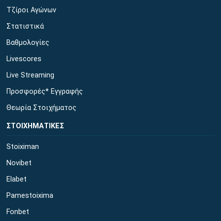
Τζίροι Αγώνων
Στατιστικά
Βαθμολογίες
Livescores
Live Streaming
Προσφορές* Εγγραφής
Θεωρία Στοιχήματος
ΣΤΟΙΧΗΜΑΤΙΚΕΣ
Stoiximan
Novibet
Elabet
Pamestoixima
Fonbet