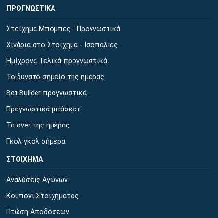
ΠΡΟΓΝΩΣΤΙΚΑ
Στοίχημα Μπόμπες - Προγνωστικά
Χινάρια στο Στοίχημα - Ισοπαλίες
Ημίχρονα Τελικά προγνωστικά
Το δυνατό σημείο της ημέρας
Bet Builder προγνωστικά
Προγνωστικά μπάσκετ
Τα over της ημέρας
Γκολ γκολ σήμερα
ΣΤΟΙΧΗΜΑ
Αναλύσεις Αγώνων
Κουπόνι Στοιχήματος
Πτώση Αποδόσεων