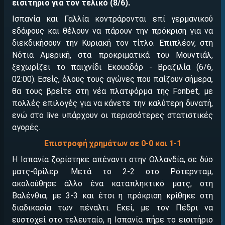
εισιτήριο για τον τελικό (8/6).
Ισπανία και Γαλλία κοντράρονται επί γερμανικού
εδάφους και θέλουν να πάρουν την πρόκριση για να
διεκδικήσουν την Κυριακή τον τίτλο. Επιπλέον, στη
Νότια Αμερική, στα προκριματικά του Μουντιάλ,
ξεχωρίζει το παιχνίδι Εκουαδόρ - Βραζιλία (6/6,
02:00). Εσείς, όλους τους αγώνες που παίζουν σήμερα,
θα τους βρείτε στη νέα πλατφόρμα της Fonbet, με
πολλές επιλογές για να κάνετε την καλύτερη δυνατή,
ενώ στο live υπάρχουν οι περισσότερες στατιστικές
αγορές.
Επιστροφή χρημάτων σε 0-0 και 1-1
Η Ισπανία ζορίστηκε απέναντι στην Ολλανδία, σε δύο
ματς-θρίλερ. Μετά το 2-2 στο Ρότερνταμ,
ακολούθησε άλλο ένα καταπληκτικό ματς, στη
Βαλένθια, με 3-3 και έτσι η πρόκριση κρίθηκε στη
διαδικασία των πέναλτι. Εκεί, με τον Πέδρι να
ευστοχεί στο τελευταίο, η Ισπανία πήρε το εισιτήριο