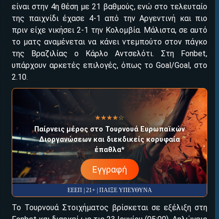
ΕΓΚΡΙΣΗ ΑΠΟ ΑΡΧΟΝΤΑ ΕΓΚΡΙΣΗ ΑΠΟ ΑΡΧΟΝΤΑ
είναι στην 4η θέση με 21 βαθμούς, ενώ στο τελευταίο
της παιχνίδι έχασε 4-1 από την Αργεντινή και πιο
πριν είχε νικήσει 2-1 την Κολομβία. Μάλιστα, σε αυτό
το ματς αναμένεται να κάνει ντεμπούτο στον πάγκο
της Βραζιλίας ο Κάρλο Αντσελότι. Στη Fonbet,
υπάρχουν αρκετές επιλογές, όπως το Goal/Goal, στο
2.10.
ΕΓΚΡΙΣΗ ΑΠΟ ΑΡΧΟΝΤΑ ΕΓΚΡΙΣΗ ΑΠΟ ΑΡΧΟΝΤΑ
☆☆☆☆☆
★★★★★
Παίρνεις μέρος στο Τουρνουά Ευρωπαϊκών
Διοργανώσεων και διεκδικείς κορυφαία
έπαθλα*
Εγγραφή
ΕΕΕΠ | 21+ | ΠΑΙΞΕ ΥΠΕΥΘΥΝΑ
Το Τουρνουά Στοιχήματος βρίσκεται σε εξέλιξη στη