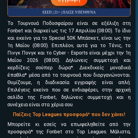
ΕΓΚΡΙΣΗ ΑΠΟ ΑΡΧΟΝΤΑ ΕΓΚΡΙΣΗ ΑΠΟ ΑΡΧΟΝΤΑ
ΕΕΕΠ | 21+ | ΠΑΙΞΕ ΥΠΕΥΘΥΝΑ
Το Τουρνουά Ποδοσφαίρου είναι σε εξέλιξη στη
Fonbet και διαρκεί ως τις 17 Απριλίου (08:00). Το ίδιο
και εκείνο για το Special 50K Μπάσκετ, είναι ως την
1η Μαΐου (08:00). Επιπλέον, αυτά για το Τένις, το
Πινγκ Πονγκ και το Cyber - Esports είναι μέχρι την 1η
Μαΐου 2026 (08:00). Δηλώνεις συμμετοχή και
κερδίζεις σούπερ δώρα*. Διεκδικείς μοναδικά
ΕΓΚΡΙΣΗ ΑΠΟ ΑΡΧΟΝΤΑ ΕΓΚΡΙΣΗ ΑΠΟ ΑΡΧΟΝΤΑ
έπαθλα* μέσα από τα τουρνουά που διοργανώνονται.
Βρέθηκε στοιχηματική με:
Θυμίζουμε, η διαδικασία εγγραφής είναι απλή:
Επιλέγεις εκείνο που σε ενδιαφέρει, στην αρχική
σελίδα της Fonbet, δηλώνεις συμμετοχή και η
συνέχεια είναι στα χέρια σου.
Παίζεις Top Leagues προσφορά* που δεν χάνει!
Μπορείτε κι εσείς να επωφεληθείτε από την
Εύκολη εγγραφή
προσφορά* της Fonbet στο Top Leagues. Μάλιστα,
Άμεση ταυτοποίηση