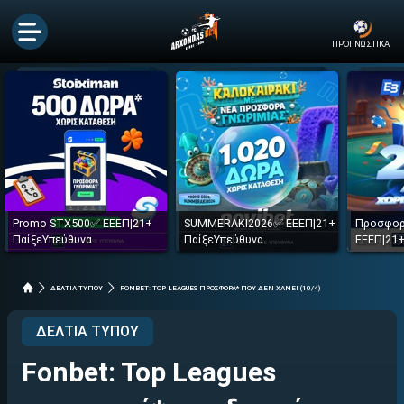
ΠΡΟΓΝΩΣΤΙΚΑ
Promo STX500✅ ΕΕΕΠ|21+
SUMMERAKI2026✅ ΕΕΕΠ|21+
Προσφορ
ΠαίξεΥπεύθυνα
ΠαίξεΥπεύθυνα
ΕΕΕΠ|21+
ΔΕΛΤΙΑ ΤΥΠΟΥ
FONBET: TOP LEAGUES ΠΡΟΣΦΟΡΑ* ΠΟΥ ΔΕΝ ΧΑΝΕΙ (10/4)
ΔΕΛΤΙΑ ΤΥΠΟΥ
Fonbet: Top Leagues