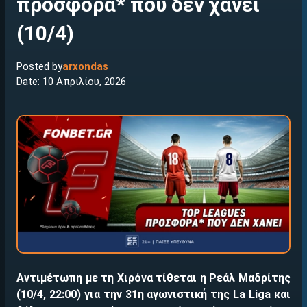
προσφορά* που δεν χάνει
(10/4)
Posted by
arxondas
Date: 10 Απριλίου, 2026
Αντιμέτωπη με τη Χιρόνα τίθεται η Ρεάλ Μαδρίτης
(10/4, 22:00) για την 31η αγωνιστική της La Liga και