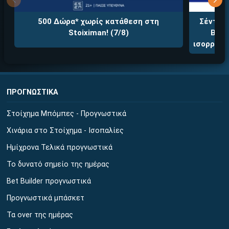
500 Δώρα* χωρίς κατάθεση στη
Σέντρα 
Stoiximan! (7/8)
Buil
ισορροπί
ΠΡΟΓΝΩΣΤΙΚΑ
Στοίχημα Μπόμπες - Προγνωστικά
Χινάρια στο Στοίχημα - Ισοπαλίες
Ημίχρονα Τελικά προγνωστικά
Το δυνατό σημείο της ημέρας
Bet Builder προγνωστικά
Προγνωστικά μπάσκετ
Τα over της ημέρας