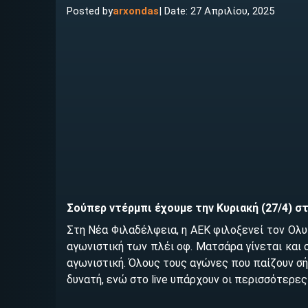
Posted by
arxondas
| Date: 27 Απριλίου, 2025
Σούπερ ντέρμπι έχουμε την Κυριακή (27/4) στ
Στη Νέα Φιλαδέλφεια, η ΑΕΚ φιλοξενεί τον Ολυ
αγωνιστική των πλέι οφ. Ματσάρα γίνεται και στ
αγωνιστική. Όλους τους αγώνες που παίζουν σή
δυνατή, ενώ στο live υπάρχουν οι περισσότερες