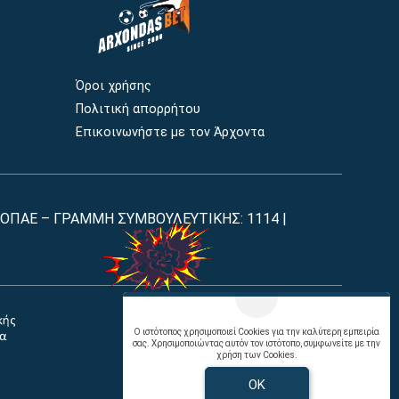
Όροι χρήσης
Πολιτική απορρήτου
Επικοινωνήστε με τον Άρχοντα
ΕΓΚΡΙΣ
κε στοιχηματική με:
ολη εγγραφή
ΟΠΑΕ – ΓΡΑΜΜΗ ΣΥΜΒΟΥΛΕΥΤΙΚΗΣ: 1114 |
ση ταυτοποίηση
γορες αναλήψεις
ΕΓΚΡΙΣΗ ΑΠΟ ΑΡΧΟΝΤΑ ΕΓΚΡΙΣΗ ΑΠΟ ΑΡΧΟΝΤΑ
↪ΠΑΙΞΕ ΝΟΜΙΜΑ
Ο ιστότοπος χρησιμοποιεί Cookies για την καλύτερη εμπειρία
σας. Χρησιμοποιώντας αυτόν τον ιστότοπο, συμφωνείτε με την
1+ | ΠΑΙΞΕ ΥΠΕΥΘΥΝΑ
χρήση των Cookies.
OK