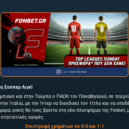
η Σούπερ Λιγκ!
μπιακό και στην Τούμπα ο ΠΑΟΚ τον Παναθηναϊκό, σε παιχνίδ
ην Ιταλία, με την Ίντερ να διεκδικεί τον τίτλο και να υποδ
μερα, εσείς θα τους βρείτε στη νέα πλατφόρμα της Fonbet, 
 στατιστικές αγορές.
Επιστροφή χρημάτων σε 0-0 και 1-1