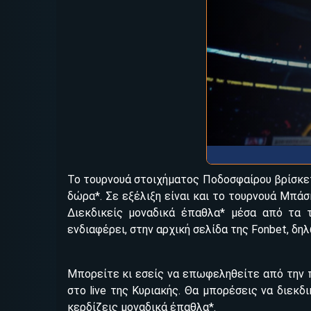
Το τουρνουά στοιχήματος Ποδοσφαίρου βρίσκετα
δώρα*. Σε εξέλιξη είναι και το τουρνουά Μπάσκ
Διεκδικείς μοναδικά έπαθλα* μέσα από τα τ
ενδιαφέρει, στην αρχική σελίδα της Fonbet, δηλ
Μπορείτε κι εσείς να επωφεληθείτε από την π
στο live της Κυριακής. Θα μπορέσεις να διεκ
κερδίζεις μοναδικά έπαθλα*.