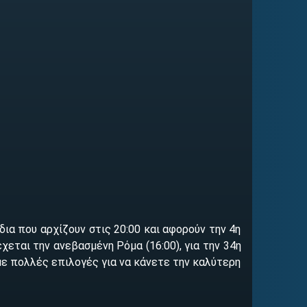
ια που αρχίζουν στις 20:00 και αφορούν την 4η
έχεται την ανεβασμένη Ρόμα (16:00), για την 34η
με πολλές επιλογές για να κάνετε την καλύτερη