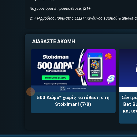
*Ισχύουν όροι & προϋποθέσεις |21+
21+ |Αρμόδιος Ρυθμιστής ΕΕΕΠ | Κίνδυνος εθισμού & απώλειας
ΔΙΑΒΑΣΤΕ ΑΚΟΜΗ
500 Δώρα* χωρίς κατάθεση στη
Σέντρα
Stoiximan! (7/8)
Bet B
και ι