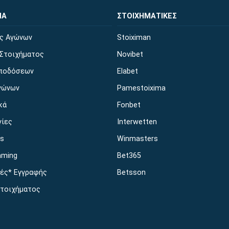
ΜΑ
ΣΤΟΙΧΗΜΑΤΙΚΕΣ
ις Αγώνων
Stoiximan
Στοιχήματος
Novibet
ποδόσεων
Elabet
γώνων
Pamestoixima
κά
Fonbet
γίες
Interwetten
es
Winmasters
aming
Bet365
ές* Εγγραφής
Betsson
Στοιχήματος