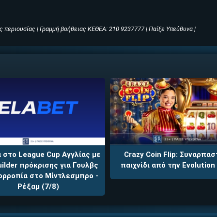
 περιουσίας | Γραμμή βοήθειας ΚΕΘΕΑ: 210 9237777 | Παίξε Υπεύθυνα |
 στο League Cup Αγγλίας με
Crazy Coin Flip: Συναρπασ
uilder πρόκρισης για Γουλβς
παιχνίδι από την Evolution 
σορροπία στο Μίντλεσμπρο -
Ρέξαμ (7/8)