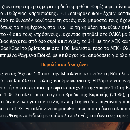
ει ζωντανή στη «μάχη» για τη δεύτερη θέση. Θυμίζουμε, είνα
το «Γεώργιος Καραϊσκάκης». Οι «ερυθρόλευκοι» έχουν κατ
 όσο το δυνατόν καλύτερα τη σεζόν, ενώ μπροστά τους έχου
όπως το Χ Ημίχρονο, στο 1.95. Για τη 2η θέση παλεύουν, ε
το -4 από τους «πράσινους», έχοντας ηττηθεί στο ΟΑΚΑ με 3-
κός έρχεται από δύο σερί επιτυχίες, το 3-1 με την ΑΕΚ και
ο Goal/Goal το βρίσκουμε στο 1.80. Μάλιστα, τόσο το ΑΕΚ - Ο
πημένα Ψαγμένα Ειδικά, με επιλογές και αποδόσεις για όλα 
Παρολί που δεν χάνει!
τις νίκες. Έχασε 1-0 από την Μπολόνια και είδε τη Νάπολι 
ό του Κυπέλλου Ιταλίας και έμεινε εκτός. Η Ρόμα είναι αν
σιτήριο και στο πιο πρόσφατο παιχνίδι της νίκησε 1-0 τη Β
 1.95. Σε άλλο ματς, αργά το βράδυ της Κυριακής (21:45), 
 δίνουν όλα για τον τίτλο, ενώ η Τορίνο δεν πηγαίνει για κ
ε στο 1.73. Επιπλέον, να σημειωθεί πως και οι δύο ιταλικοί 
είτε Ψαγμένα Ειδικά με σπέσιαλ επιλογές και δυνατές τιμές.