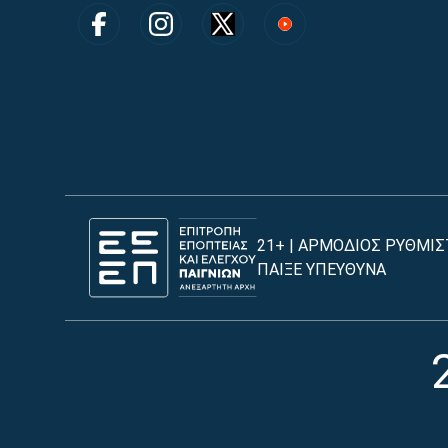
21+ | ΑΡΜΟΔΙΟΣ ΡΥΘΜΙΣ
ΠΑΙΞΕ ΥΠΕΥΘΥΝΑ