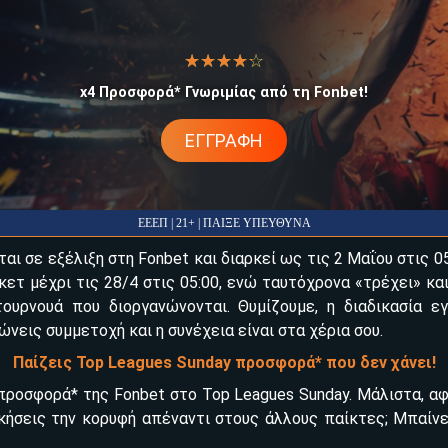
☆☆☆☆☆
★★★★★
x4 Προσφορά* Γνωριμίας από τη Fonbet!
ΕΓΓΡΑΦΗ
ΕΕΕΠ | 21+ | ΠΑΙΞΕ ΥΠΕΥΘΥΝΑ
ι σε εξέλιξη στη Fonbet και διαρκεί ως τις 2 Μαΐου στις 0
ετ μέχρι τις 28/4 στις 05:00, ενώ ταυτόχρονα «τρέχει» και ε
ουρνουά που διοργανώνονται. Θυμίζουμε, η διαδικασία εγ
ώνεις συμμετοχή και η συνέχεια είναι στα χέρια σου.
Παίζεις
Top
Leagues Sunday
προσφορά* που δεν χάνει!
ροσφορά* της Fonbet στο Top Leagues Sunday. Μάλιστα, αφ
δικήσεις την κορυφή απέναντι στους άλλους παίκτες; Μπαίνε