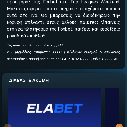
προσφoρά* της Fonbet στο Top Leagues Weekend.
Γρήγορες αναλήψεις
Μάλιστα, αφορά τόσο τα pregame στοιχήματα, όσο και
αυτά στο live. Θα μπορέσεις να διεκδικήσεις την
↪ΠΑΙΞΕ ΝΟΜΙΜΑ
κορυφή απέναντι στους άλλους παίκτες; Μπαίνεις
στη νέα πλατφόρμα της Fonbet, παίζεις και κερδίζεις
ΕΕΕΠ | 21+ | ΠΑΙΞΕ ΥΠΕΥΘΥΝΑ
μοναδικά έπαθλα*.
*Ισχύουν όροι & προϋποθέσεις |21+
21+ |Αρμόδιος Ρυθμιστής ΕΕΕΠ | Κίνδυνος εθισμού & απώλειας
περιουσίας | Γραμμή βοήθειας ΚΕΘΕΑ: 210 9237777 | Παίξε Υπεύθυνα
ΔΙΑΒΑΣΤΕ ΑΚΟΜΗ