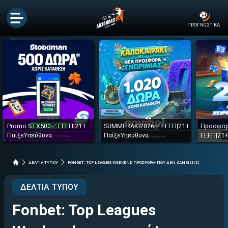
ΠΡΟΓΝΩΣΤΙΚΑ
Promo STX500✅ ΕΕΕΠ|21+
SUMMERAKI2026✅ ΕΕΕΠ|21+
Προσφορ
ΠαίξεΥπεύθυνα
ΠαίξεΥπεύθυνα
ΕΕΕΠ|21+
ΔΕΛΤΙΑ ΤΥΠΟΥ
FONBET: TOP LEAGUES WEEKEND ΠΡΟΣΦΟΡΑ* ΠΟΥ ΔΕΝ ΧΑΝΕΙ (3/5)
ΔΕΛΤΙΑ ΤΥΠΟΥ
Fonbet: Top Leagues