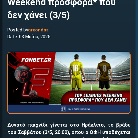
Weekend προσφορά* που
δεν χάνει (3/5)
Posted by
arxondas
Date: 03 Μαΐου, 2025
Δυνατό παιχνίδι γίνεται στο Ηράκλειο, το βράδυ
του Σαββάτου (3/5, 20:00), όπου ο ΟΦΗ υποδέχεται