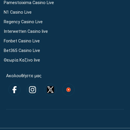
Pamestoixima Casino Live
N1 Casino Live
Regency Casino Live
Interwetten Casino live
Fonbet Casino Live
Bet365 Casino Live
Θεωρία Καζίνο live
Ακολουθήστε μας