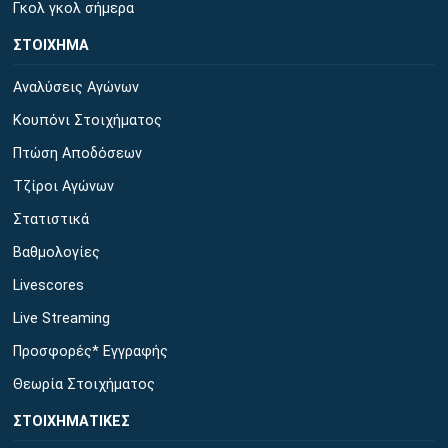
Γκολ γκολ σήμερα
ΣΤΟΙΧΗΜΑ
Αναλύσεις Αγώνων
Κουπόνι Στοιχήματος
Πτώση Αποδόσεων
Τζίροι Αγώνων
Στατιστικά
Βαθμολογίες
Livescores
Live Streaming
Προσφορές* Εγγραφής
Θεωρία Στοιχήματος
ΣΤΟΙΧΗΜΑΤΙΚΕΣ