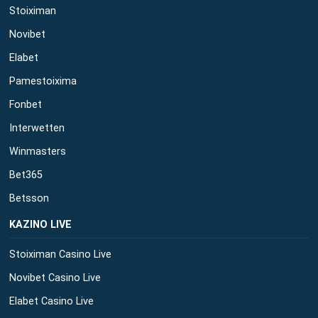
Stoiximan
Novibet
Elabet
Pamestoixima
Fonbet
Interwetten
Winmasters
Bet365
Betsson
ΚΑΖΙΝΟ LIVE
Stoiximan Casino Live
Novibet Casino Live
Elabet Casino Live