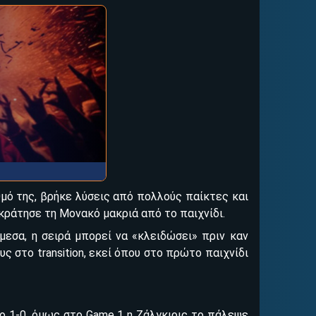
μό της, βρήκε λύσεις από πολλούς παίκτες και
κράτησε τη Μονακό μακριά από το παιχνίδι.
μεσα, η σειρά μπορεί να «κλειδώσει» πριν καν
ς στο transition, εκεί όπου στο πρώτο παιχνίδι
ι
ο 1-0, όμως στο Game 1 η Ζάλγκιρις το πάλεψε