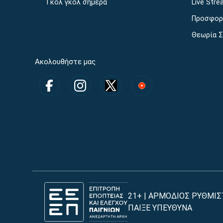
Γκολ γκολ σήμερα
Live Stre
Προσφορ
Θεωρία 
Ακολουθήστε μας
21+ | ΑΡΜΟΔΙΟΣ ΡΥΘΜΙΣ
ΠΑΙΞΕ ΥΠΕΥΘΥΝΑ