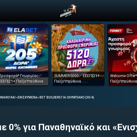
Προσφορά* Γνωριμίας✅
SUMMER5000✅ ΕΕΕΠ|21+
Welcome Offer
ΕΕΕΠ|21+ ΠαίξεΥπεύθυνα
ΠαίξεΥπεύθυνα
ΠαίξεΥπεύθυνα
ΑΙΚΟ ΚΑΙ «ΕΝΙΣΧΥΜΕΝΑ» BET BUILDERS ΓΙΑ ΟΛΥΜΠΙΑΚΟ (30/4)
ε 0% για Παναθηναϊκό και «Ενισχ