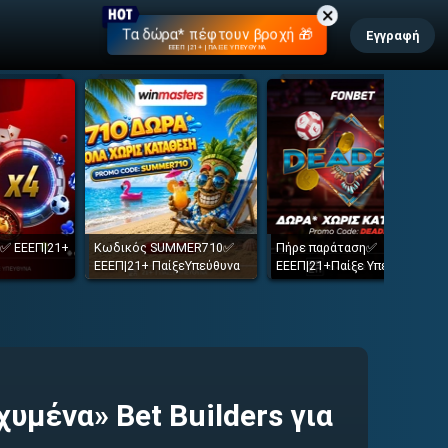
Τα δώρα* πέφτουν βροχή 🎁
Εγγραφή
ΕΕΕΠ | 21+ | ΠΑΙΞΕ ΥΠΕΥΘΥΝΑ
*✅ ΕΕΕΠ|21+
Κωδικός SUMMER710✅
Πήρε παράταση✅
ΕΕΕΠ|21+ ΠαίξεΥπεύθυνα
ΕΕΕΠ|21+Παίξε Υπεύθυνα
υμένα» Bet Builders για