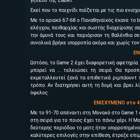
γήπεδο της Elabet.
Εκεί που το παιχνίδι παίζεται με τις πιο ενισχ
Με το οριακό 67-68 ο Παναθηναϊκός έκανε το b
ελέγχου, πειθαρχίας και σωστής διαχείρισης σ
την άμυνά τους και περιόρισαν τη Βαλένθια σ
συνολικά βρήκε ισορροπία ακόμα και χωρίς τον
ΕΝ
Ωστόσο, το Game 2 έχει διαφορετική αφετηρία.
μπορεί να … τελειώσει τη σειρά. Θα προσπ
εκμεταλλευτεί ξανά τα επιθετικά ριμπάουντ 
τρόπο. Αν διατηρήσει αυτή τη δομή και βρει λ
όφελος.
ΕΝΙΣΧΥΜΕΝΟ στο 4.
Με το 91-70 απέναντι στη Μονακό στο Game 1 
στη σειρά για το ποιος έχει το πάνω χέρι. Η Μ
δεύτερης περιόδου το ματς ήταν ισορροπημένο
καλύτερες επιλογές στην επίθεση, έτρεξε επιμ