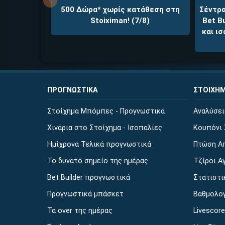
500 Δώρα* χωρίς κατάθεση στη
Σέντρα
Stoiximan! (7/8)
Bet B
και ι
ΠΡΟΓΝΩΣΤΙΚΑ
ΣΤΟΙΧΗ
Στοίχημα Μπόμπες - Προγνωστικά
Αναλύσε
Χινάρια στο Στοίχημα - Ισοπαλίες
Κουπόνι 
Ημίχρονα Τελικά προγνωστικά
Πτώση Α
Το δυνατό σημείο της ημέρας
Τζίροι Α
Bet Builder προγνωστικά
Στατιστι
Προγνωστικά μπάσκετ
Βαθμολο
Τα over της ημέρας
Livescor