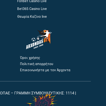
Fonbet Casino Live
Bet365 Casino Live
Θεωρία Καζίνο live
Όροι χρήσης
Πολιτική απορρήτου
Επικοινωνήστε με τον Άρχοντα
ΕΓΚΡΙΣΗ
κε στοιχηματική με:
ολη εγγραφή
ΟΠΑΕ – ΓΡΑΜΜΗ ΣΥΜΒΟΥΛΕΥΤΙΚΗΣ: 1114 |
ση ταυτοποίηση
γορες αναλήψεις