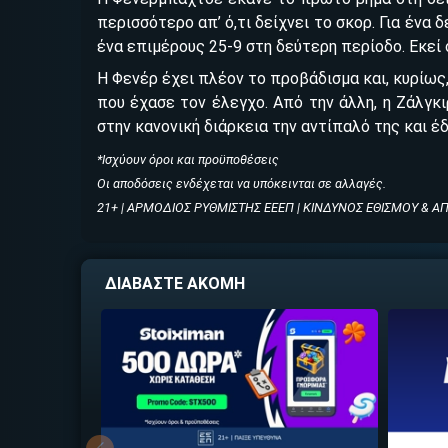
περισσότερο απ’ ό,τι δείχνει το σκορ. Για ένα
ένα επιμέρους 25-9 στη δεύτερη περίοδο. Εκεί 
Η Φενέρ έχει πλέον το προβάδισμα και, κυρίως, 
που έχασε τον έλεγχο. Από την άλλη, η Ζάλγκ
στην κανονική διάρκεια την αντίπαλό της και έ
*Ισχύουν όροι και προϋποθέσεις
Οι αποδόσεις ενδέχεται να υπόκεινται σε αλλαγές.
21+ | ΑΡΜΟΔΙΟΣ ΡΥΘΜΙΣΤΗΣ ΕΕΕΠ | ΚΙΝΔΥΝΟΣ ΕΘΙΣΜΟΥ & ΑΠ
ΔΙΑΒΑΣΤΕ ΑΚΟΜΗ