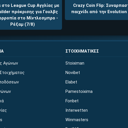
 στο League Cup Αγγλίας με
Crazy Coin Flip: Συναρπασ
uilder πρόκρισης για Γουλβς
παιχνίδι από την Evolution 
σορροπία στο Μίντλεσμπρο -
Ρέξαμ (7/8)
ΜΑ
ΣΤΟΙΧΗΜΑΤΙΚΕΣ
ις Αγώνων
Stoiximan
Στοιχήματος
Novibet
ποδόσεων
Elabet
γώνων
Pamestoixima
κά
Fonbet
γίες
Interwetten
es
Winmasters