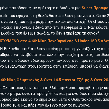
υμένες αποδόσεις, με αμέτρητα ειδικά και μία
Super Προσφορ
reak που έψαχνε στη Βαλένθια και πλέον μπαίνει στο Game 2 
ε ένα ματς που πήγε μέχρι την τελευταία κατοχή. Οι «Πράσι
ε κακές επιλογές, ειδικά από την περιφέρεια. Ο Ναν έδωσε
 Σλούκα, που έλειψε αλλά αυτό δεν επηρέασε τη συνοχή.
ΙΣΧΥΜΕΝΟ στο 4.60: Νίκη Παναθηναϊκός & Under 160.5 πόν
 Η Βαλένθια παίζει πλέον εκείνη με πίεση, γνωρίζοντας ότ
αθήσει να ανεβάσει και άλλο την ταχύτητα στις επιθέσε
που της έδωσαν «δεύτερους» πόντους στο πρώτο ματς. Ο 
ίγο μεγαλύτερη σταθερότητα στην επίθεση, μπορεί να διαχε
40: Νίκη Ολυμπιακός & Over 16.5 πόντοι Τζέιμς & Over 20
ο Ολυμπιακός δεν άφησε πολλά περιθώρια αμφισβήτησης και 
ονακό μπήκε δυνατά, προηγήθηκε και για ένα διάστημα έδειχν
, όμως από εκείνο το σημείο και μετά ο Ολυμπιακός ανέβασε
έρους 10-0 και πήρε τον έλεγχο πριν το ημίχρονο.