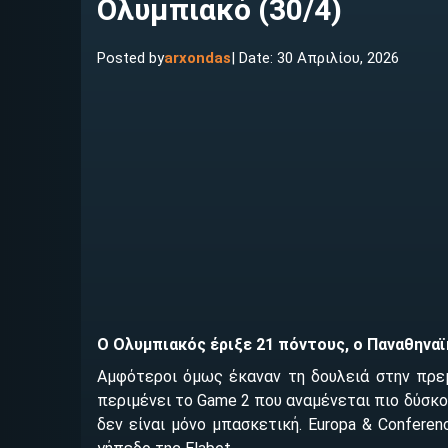
Ολυμπιακό (30/4)
Posted by
arxondas
| Date: 30 Απριλίου, 2026
Ο Ολυμπιακός έριξε 21 πόντους, ο Παναθηναϊ
Αμφότεροι όμως έκαναν τη δουλειά στην πρεμ
περιμένει το Game 2 που αναμένεται πιο δύσκολ
δεν είναι μόνο μπασκετική. Europa & Confere