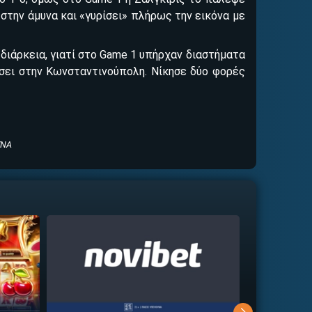
 στην άμυνα και «γυρίσει» πλήρως την εικόνα με
η διάρκεια, γιατί στο Game 1 υπήρχαν διαστήματα
ίσει στην Κωνσταντινούπολη. Νίκησε δύο φορές
ΥΝΑ