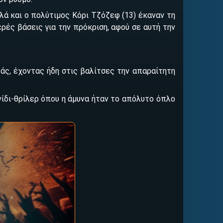
λά και ο πολύτιμος Κόρι Τζόζεφ (13) έκαναν τη
ές βάσεις για την πρόκριση, αφού σε αυτή την
ράς, έχοντας ήδη στις βαλίτσες την απαραίτητη
νίδι-θρίλερ όπου η άμυνα ήταν το απόλυτο όπλο