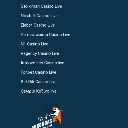
Stoiximan Casino Live
Novibet Casino Live
Elabet Casino Live
Pamestoixima Casino Live
N1 Casino Live
Regency Casino Live
Interwetten Casino live
Fonbet Casino Live
Bet365 Casino Live
Θεωρία Καζίνο live