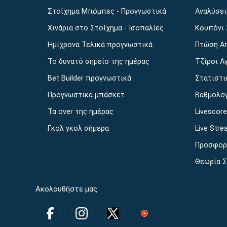
Στοίχημα Μπόμπες - Προγνωστικά
Αναλύσε
Χινάρια στο Στοίχημα - Ισοπαλίες
Κουπόνι 
Ημίχρονα Τελικά προγνωστικά
Πτώση Α
Το δυνατό σημείο της ημέρας
Τζίροι Α
Bet Builder προγνωστικά
Στατιστι
Προγνωστικά μπάσκετ
Βαθμολο
Τα over της ημέρας
Livescor
Γκολ γκολ σήμερα
Live Stre
Προσφορ
Θεωρία 
Ακολουθήστε μας