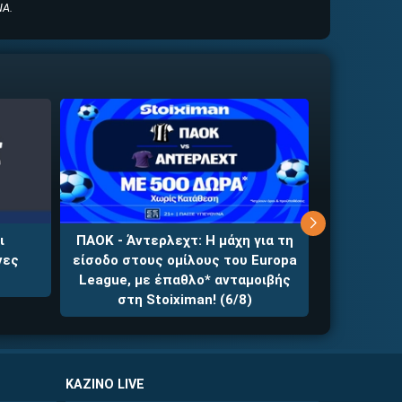
ΝΑ.
ι
ΠΑΟΚ - Άντερλεχτ: Η μάχη για τη
«Ενισχυμ
νες
είσοδο στους ομίλους του Europa
ΠΑΟΚ – Ά
League, με έπαθλο* ανταμοιβής
καυτού 
στη Stoiximan! (6/8)
ΚΑΖΙΝΟ LIVE