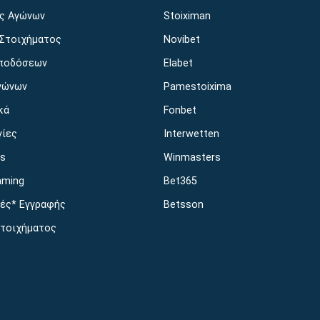
ις Αγώνων
Stoiximan
Στοιχήματος
Novibet
ποδόσεων
Elabet
γώνων
Pamestoixima
κά
Fonbet
γίες
Interwetten
es
Winmasters
aming
Bet365
ές* Εγγραφής
Betsson
Στοιχήματος