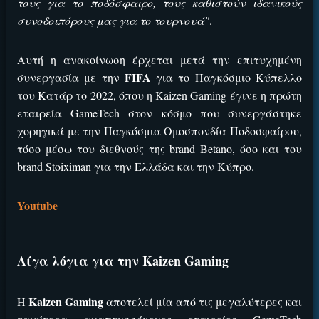
ΕΓΚΡΙΣΗ ΑΠΟ ΑΡΧΟΝΤΑ ΕΓΚΡΙΣΗ ΑΠΟ ΑΡΧΟΝΤΑ
τους για το ποδόσφαιρο, τους καθιστούν ιδανικούς
συνοδοιπόρους μας για το τουρνουά"
.
Αυτή η ανακοίνωση έρχεται μετά την επιτυχημένη
FIFA
συνεργασία με την
για το Παγκόσμιο Κύπελλο
του Κατάρ το 2022, όπου η
Kaizen Gaming
έγινε η πρώτη
εταιρεία
GameTech
στον κόσμο που συνεργάστηκε
χορηγικά με την Παγκόσμια Ομοσπονδία Ποδοσφαίρου,
τόσο μέσω του διεθνούς της
brand
Β
etano
, όσο και του
brand Stoiximan
για την Ελλάδα και την Κύπρο.
ΕΓΚΡΙΣΗ ΑΠΟ ΑΡΧΟΝΤΑ ΕΓΚΡΙΣΗ ΑΠΟ ΑΡΧΟΝΤΑ
Youtube
Λίγα λόγια για την
Kaizen
Gaming
Kaizen
Gaming
H
αποτελεί μία από τις μεγαλύτερες και