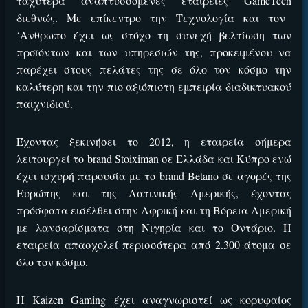
ταχύτερα αναπτυσσόμενες εταιρείες
GameTech
διεθνώς. Με επίκεντρο την Τεχνολογία και τον
‘Ανθρωπο έχει ως στόχο τη συνεχή βελτίωση των
προϊόντων και των υπηρεσιών της, προκειμένου να
παρέχει στους πελάτες της σε όλο τον κόσμο την
καλύτερη και την πιο αξιόπιστη εμπειρία διαδικτυακού
παιχνιδιού.
Βρέθηκε στοιχηματική με:
ΕΓΚΡΙΣΗ ΑΠΟ ΑΡΧΟΝΤΑ ΕΓΚΡΙΣΗ ΑΠΟ ΑΡΧΟΝΤΑ
Έχοντας ξεκινήσει το 2012, η εταιρεία σήμερα
λειτουργεί το
brand Stoiximan
σε Ελλάδα και Κύπρο ενώ
έχει ισχυρή παρουσία με το
brand Betano
σε αγορές της
Ευρώπης και της Λατινικής Αμερικής, έχοντας
πρόσφατα εισέλθει στην Αφρική και τη Βόρεια Αμερική
με λανσαρίσματα στη Νιγηρία και το Οντάριο. Η
Εύκολη εγγραφή
εταιρεία απασχολεί περισσότερα από 2.300 άτομα σε
Άμεση ταυτοποίηση
όλο τον κόσμο.
Γρήγορες αναλήψεις
↪ΠΑΙΞΕ ΝΟΜΙΜΑ
Η
Kaizen Gaming
έχει αναγνωριστεί ως κορυφαίος