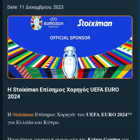
Date: 11 Δεκεμβρίου, 2023
H Stoiximan Επίσημος Χορηγός UEFA EURO
2024
Stoiximan
UEFA EURO
2024
H
Επίσημος Χορηγός του
™
για Ελλάδα και Κύπρο.
Kaizen Gaming
Παγκόσμια χορηγική συμφωνία της
για