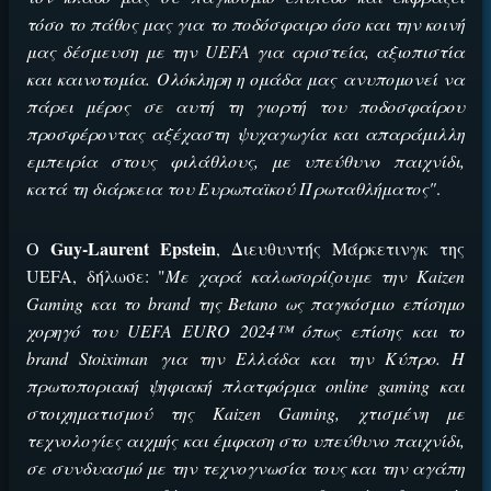
τόσο το πάθος μας για το ποδόσφαιρο όσο και την κοινή
μας δέσμευση με την
UEFA
για αριστεία, αξιοπιστία
και καινοτομία. Ολόκληρη η ομάδα μας ανυπομονεί να
πάρει μέρος σε αυτή τη γιορτή του ποδοσφαίρου
προσφέροντας αξέχαστη ψυχαγωγία και απαράμιλλη
εμπειρία στους φιλάθλους, με υπεύθυνο παιχνίδι,
κατά τη διάρκεια του Ευρωπαϊκού Πρωταθλήματος"
.
Guy
-
Laurent Epstein
Ο
, Διευθυντής Μάρκετινγκ της
UEFA
, δήλωσε: "
Με χαρά καλωσορίζουμε την
Kaizen
Gaming
και το
brand
της
Betano
ως παγκόσμιο επίσημο
χορηγό του
UEFA
EURO
2024™ όπως επίσης και το
brand
Stoiximan
για την Ελλάδα και την Κύπρο. Η
πρωτοποριακή ψηφιακή πλατφόρμα
online
gaming
και
στοιχηματισμού της
Kaizen
Gaming
, χτισμένη με
τεχνολογίες αιχμής και έμφαση στο υπεύθυνο παιχνίδι,
σε συνδυασμό με την τεχνογνωσία τους και την αγάπη