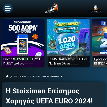
ΠΡΟΓΝΩΣΤΙΚΑ
Promo STX500✅ ΕΕΕΠ|21+
SUMMERAKI2026✅ ΕΕΕΠ|21+
Προσφορ
ΠαίξεΥπεύθυνα
ΠαίξεΥπεύθυνα
ΕΕΕΠ|21+
H STOIXIMAN ΕΠΙΣΗΜΟΣ ΧΟΡΗΓΟΣ UEFA EURO 2024!
H Stoiximan Επίσημος
Χορηγός UEFA EURO 2024!