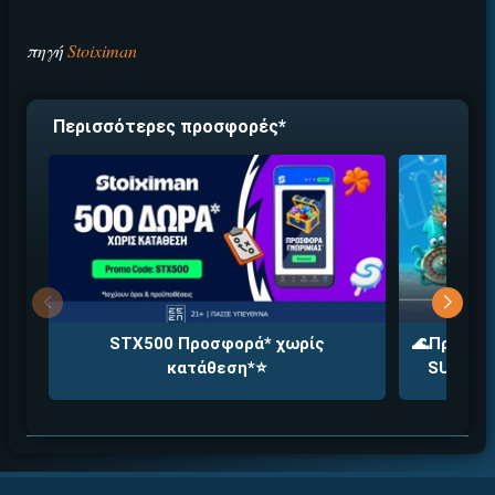
πηγή
Stoiximan
Περισσότερες προσφορές*
STX500 Προσφορά* χωρίς
🌊Προσφορ
κατάθεση*⭐
SUMMERA