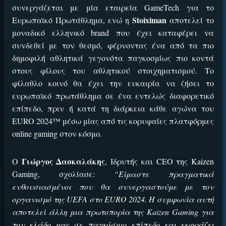
συνεργάζεται με μία εταιρεία
GameTech
για το
Stoiximan
Ευρωπαϊκό Πρωτάθλημα, ενώ η
αποτελεί το
μοναδικό ελληνικό
brand
που έχει καταφέρει να
συνδεθεί με τον θεσμό, φέρνοντας ένα από τα πιο
δημοφιλή αθλητικά γεγονότα παγκοσμίως πιο κοντά
στους φίλους του αθλητικού στοιχηματισμού. Το
φίλαθλο κοινό θα έχει την ευκαιρία να ζήσει το
ευρωπαϊκό πρωτάθλημα σε ένα εντελώς διαφορετικό
επίπεδο, πριν ή κατά τη διάρκεια κάθε αγώνα του
EURO
2024™ μέσω μίας από τις κορυφαίες πλατφόρμες
online gaming
στον κόσμο.
Γιώργος Δασκαλάκης
Ο
, Ιδρυτής και
CEO
της
Kaizen
Gaming
, σχολίασε:
“Είμαστε πραγματικά
ενθουσιασμένοι που θα συνεργαστούμε με τον
οργανισμό της
UEFA
στο
EURO
2024. Η συμφωνία αυτή
αποτελεί άλλη μια πρωτοπορία της
Kaizen
Gaming
για
τον κλάδο μας σε παγκόσμιο επίπεδο και εκφράζει