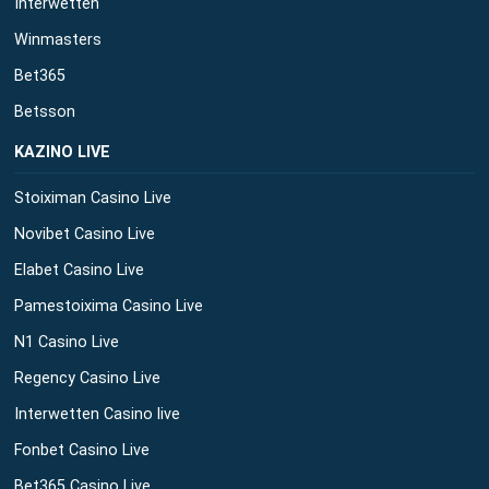
Interwetten
Winmasters
Bet365
Betsson
ΚΑΖΙΝΟ LIVE
Stoiximan Casino Live
Novibet Casino Live
Elabet Casino Live
Pamestoixima Casino Live
N1 Casino Live
Regency Casino Live
Interwetten Casino live
Fonbet Casino Live
Bet365 Casino Live