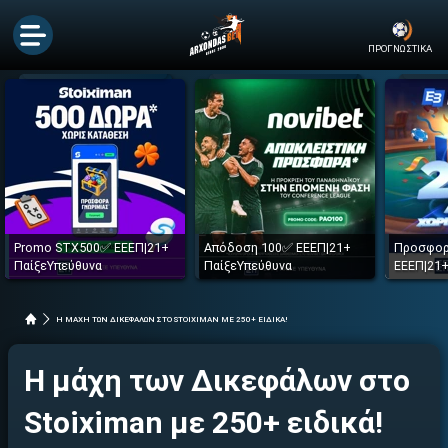
ΠΡΟΓΝΩΣΤΙΚΑ
Promo STX500✅ ΕΕΕΠ|21+
Απόδοση 100✅ ΕΕΕΠ|21+
Προσφορ
ΠαίξεΥπεύθυνα
ΠαίξεΥπεύθυνα
ΕΕΕΠ|21+
Η ΜΑΧΗ ΤΩΝ ΔΙΚΕΦΑΛΩΝ ΣΤΟ STOIXIMAN ΜΕ 250+ ΕΙΔΙΚΑ!
Η μάχη των Δικεφάλων στο
Stoiximan με 250+ ειδικά!