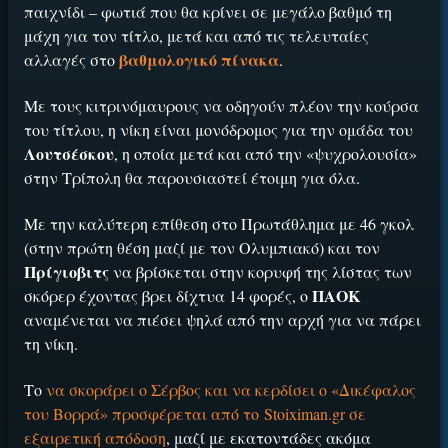
παιχνίδι – φωτιά που θα κρίνει σε μεγάλο βαθμό τη
μάχη για τον τίτλο, μετά και από τις τελευταίες
βαθμολογικό πίνακα
αλλαγές στο
.
Με τους κιτρινόμαυρους να οδηγούν πλέον την κούρσα
του τίτλου, η νίκη είναι μονόδρομος για την ομάδα του
Λουτσέσκου
, η οποία μετά και από την «ψυχρολουσία»
στην Τρίπολη θα παρουσιαστεί έτοιμη για όλα.
Με την καλύτερη επίθεση στο Πρωτάθλημα με 46 γκολ
(στην πρώτη θέση μαζί με τον Ολυμπιακό) και τον
ΕΓΚΡΙΣΗ ΑΠΟ ΑΡΧΟΝΤΑ ΕΓΚΡΙΣΗ ΑΠΟ ΑΡΧΟΝΤΑ
Πρίγιοβιτς
να βρίσκεται στην κορυφή της λίστας των
ΠΑΟΚ
σκόρερ έχοντας βρει δίχτυα 14 φορές, ο
αναμένεται να πιέσει ψηλά από την αρχή για να πάρει
τη νίκη.
Το
να σκοράρει ο Σέρβος και να κερδίσει ο «Δικέφαλος
του Βορρά» προσφέρεται από το Stoiximan.gr σε
εξαιρετική απόδοση
, μαζί με εκατοντάδες ακόμα