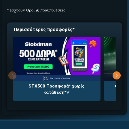
* Ισχύουν Όροι & προϋποθέσεις
Περισσότερες προσφορές*
ΕΓΚΡΙΣΗ ΑΠΟ ΑΡΧΟΝΤΑ ΕΓΚΡΙΣΗ ΑΠΟ ΑΡΧΟΝΤΑ
Βρέθηκε στοιχηματική με:
STX500 Προσφορά* χωρίς
☘️Μονα
κατάθεση*⭐
πρόκ
Εύκολη εγγραφή
Άμεση ταυτοποίηση
Γρήγορες αναλήψεις
↪ΠΑΙΞΕ ΝΟΜΙΜΑ